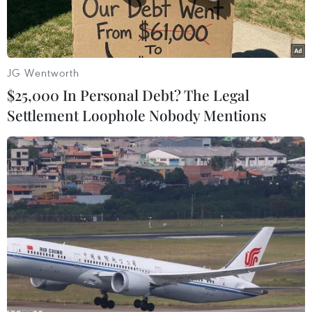
JG Wentworth
$25,000 In Personal Debt? The Legal
Settlement Loophole Nobody Mentions
Ảnh minh họa.(Nguồn:THX/TTXVN)
Theo người phát ngôn Bộ Thương mại Trung
Quốc (MOC) Shu Jueting, thị trường nước này
đang ngày càng trở nên hấp dẫn các nhà đầu tư
nước ngoài, và những kỳ vọng và lòng tin của