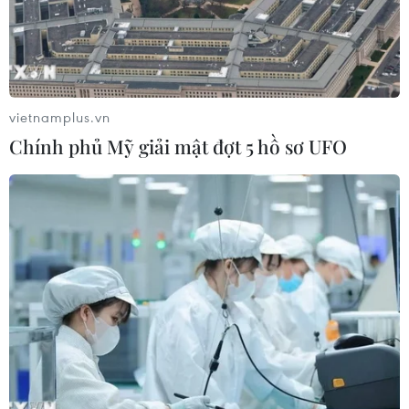
Lãi suất ngân hàng ngày 6/8: Kỳ hạn
3 tháng đang được mức lãi suất tối đa
06/08/2026 00:06
vietnamplus.vn
Chính phủ Mỹ giải mật đợt 5 hồ sơ UFO
Mỹ phát tín hiệu ủng hộ ổn định
đồng won của Hàn Quốc
05/08/2026 23:26
Mỹ hoàn trả khoảng 100 tỷ USD thuế
quan sau phán quyết của Tòa án Tối
cao
05/08/2026 22:58