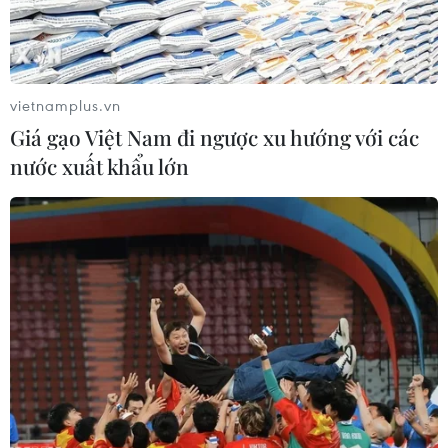
gửi đơn xin gia nhập Hiệp định Đối tác toàn diện và
tiến bộ xuyên Thái Bình Dương (CPTPP) tới Bộ trưởng
Thương mại New Zealand Damien O'Connor.
vietnamplus.vn
Giá gạo Việt Nam đi ngược xu hướng với các
nước xuất khẩu lớn
Những tín hiệu tích cực và tiềm năng đối