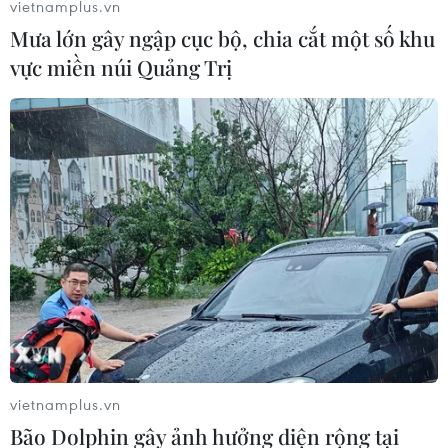
vietnamplus.vn
Mưa lớn gây ngập cục bộ, chia cắt một số khu
vực miền núi Quảng Trị
Dịch COVID-19: Thiếu lao động, doanh
nghiệp nỗ lực vượt khó
16/11/2021 03:55
Do thiếu lao động, nhiều công ty hiện đang phải chia
nhỏ các phần việc; đồng thời tổ chức thuê ngoài một số
dịch vụ để đáp ứng yêu cầu về tiến độ và thời gian theo
cam kết với khách hàng.
vietnamplus.vn
Bão Dolphin gây ảnh hưởng diện rộng tại