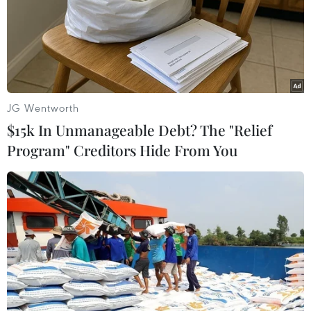
JG Wentworth
$15k In Unmanageable Debt? The "Relief
Program" Creditors Hide From You
Bộ Thương mại Trung Quốc chính thức đệ
đơn xin gia nhập CPTPP
16/09/2021 22:00
Bộ trưởng Thương mại Trung Quốc Vương Văn Đào đã