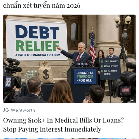
chuẩn xét tuyển năm 2026
(TTXVN/Vietnam+)
JG Wentworth
Owning $10k+ In Medical Bills Or Loans?
#Bộ Thương mại Trung Quốc
#Shu Jueting
#MOC
Stop Paying Interest Immediately
#FDI
#Kinh tế Trung Quốc
Trung Quốc