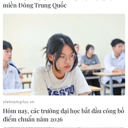
miền Đông Trung Quốc
Các khu công nghiệp ở Đồng Nai thu hút
thêm 46 dự án FDI
17/11/2021 09:14
Chưa hết năm 2021, Đồng Nai thu hút đầu tư đạt 1.198
triệu USD; trong đó, vốn đầu tư FDI là 1.095 triệu USD,
đạt 156% kế hoạch năm 2021; vốn đầu tư trong nước là
vietnamplus.vn
2.387 tỷ đồng, đạt 119% kế hoạch năm.
Hôm nay, các trường đại học bắt đầu công bố
điểm chuẩn năm 2026