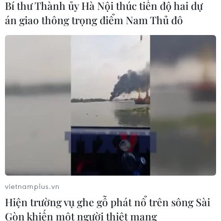
Bí thư Thành ủy Hà Nội thúc tiến độ hai dự
xây dựng kịch bản giải ngân
án giao thông trọng điểm Nam Thủ đô
05/08/2026 01:18
Điều gì chờ đợi đồng yen sau cái bắt
tay giữa Mỹ-Nhật?
04/08/2026 14:11
Sửa Luật Trưng mua, trưng dụng tài
sản giải quyết vướng mắc trên thực
tiễn
04/08/2026 13:10
vietnamplus.vn
Hiện trường vụ ghe gỗ phát nổ trên sông Sài
Đề xuất 5 nhóm chính sách sửa đổi
Gòn khiến một người thiệt mạng