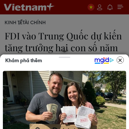
KINH TẾ
TÀI CHÍNH
FDI vào Trung Quốc dự kiến
tăng trưởng hai con số năm
2021
Khám phá thêm
Lê Minh
19/11/2021 00:34
Theo người phát ngôn Bộ Thương mại Trung Quốc,
đầu tư trực tiếp nước ngoài (FDI) vào Trung Quốc
đại lục dự kiến tăng trưởng hai con số trong năm
2021 và nước này có thể đạt mục tiêu ổn định FDI.