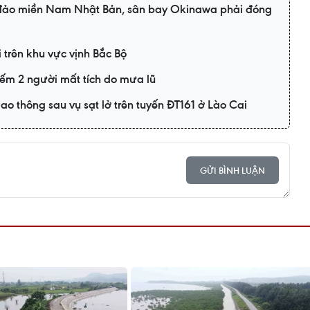
 đảo miền Nam Nhật Bản, sân bay Okinawa phải đóng
i trên khu vực vịnh Bắc Bộ
iếm 2 người mất tích do mưa lũ
o thông sau vụ sạt lở trên tuyến ĐT161 ở Lào Cai
GỬI BÌNH LUẬN