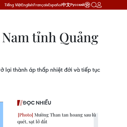
Tiếng Việt
English
Français
Español
中文
Русский
ía Nam tỉnh Quảng
lại thành áp thấp nhiệt đới và tiếp tục
ĐỌC NHIỀU
Mường Than tan hoang sau lũ
quét, sạt lở đất