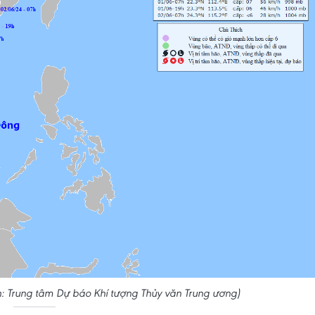
: Trung tâm Dự báo Khí tượng Thủy văn Trung ương)