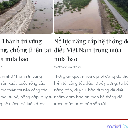
- Thành trì vững
Nỗ lực nâng cấp hệ thống đ
ng, chống thiên tai
điều Việt Nam trong mùa
ùa mưa bão
mưa bão
17
27/05/2024 09:22
 ví như "Thành trì vững
Thời gian qua, nhiều địa phương đã th
 sản xuất, cuộc sống của
hiện tốt công tác đầu tư xây dựng, tu bổ
ớc thiên tai nên công tác
nâng cấp, duy tu, bảo dưỡng đê điều
ựng, tu bổ, nâng cấp, duy tu
nhằm đảm bảo an toàn hệ thống đê
g hệ thống đê luôn được
trong mùa mưa bão sắp tới.