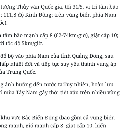
ượng Thủy văn Quốc gia, tối 31/5, vị trí tâm bão
c; 111,8 độ Kinh Đông; trên vùng biển phía Nam
c).
 tâm bão mạnh cấp 8 (62-74km/giờ), giật cấp 10;
i tốc độ 5km/giờ.
ẽ đổ bộ vào phía Nam của tỉnh Quảng Đông, sau
thấp nhiệt đới và tiếp tục suy yếu thành vùng áp
của Trung Quốc.
g ảnh hưởng đến nước ta.Tuy nhiên, hoàn lưu
ió mùa Tây Nam gây thời tiết xấu trên nhiều vùng
 khu vực Bắc Biển Đông (bao gồm cả vùng biển
ng mạnh, gió mạnh cấp 8, giật cấp 10, biển