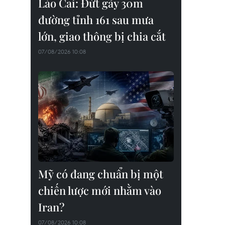
Lào Cai: Đứt gãy 30m
đường tỉnh 161 sau mưa
lớn, giao thông bị chia cắt
07/08/2026 10:08
Mỹ có đang chuẩn bị một
chiến lược mới nhằm vào
Iran?
07/08/2026 10:08