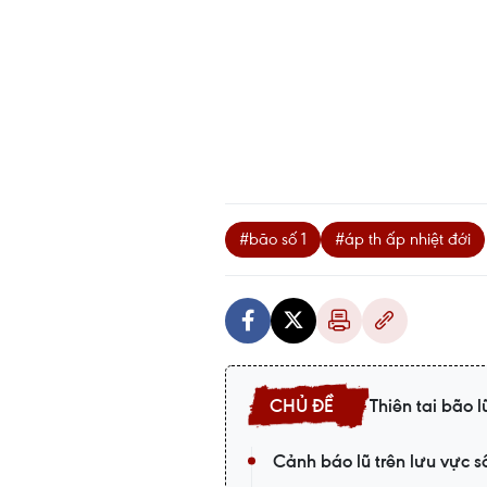
#bão số 1
#áp th ấp nhiệt đới
Thiên tai bão l
Cảnh báo lũ trên lưu vực s