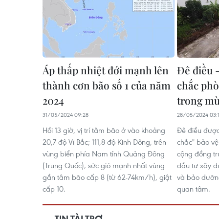
Áp thấp nhiệt đới mạnh lên
Đê điều 
thành cơn bão số 1 của năm
chắc phò
2024
trong m
31/05/2024 09:28
28/05/2024 03:
Hồi 13 giờ, vị trí tâm bão ở vào khoảng
Đê điều được
20,7 độ Vĩ Bắc; 111,8 độ Kinh Đông, trên
chắc" bảo vệ
vùng biển phía Nam tỉnh Quảng Đông
cộng đồng trư
(Trung Quốc); sức gió mạnh nhất vùng
đầu tư xây d
gần tâm bão cấp 8 (từ 62-74km/h), giật
và bảo dưỡn
cấp 10.
quan tâm.