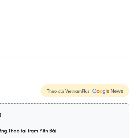
Theo dõi VietnamPlus
ũ
ông Thao tại trạm Yên Bái