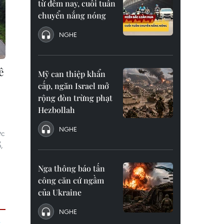
từ đêm nay, cuối tuần
chuyển nắng nóng
NGHE
ê
Mỹ can thiệp khẩn
cấp, ngăn Israel mở
rộng đòn trừng phạt
Hezbollah
NGHE
ực
,
Nga thông báo tấn
công căn cứ ngầm
của Ukraine
NGHE