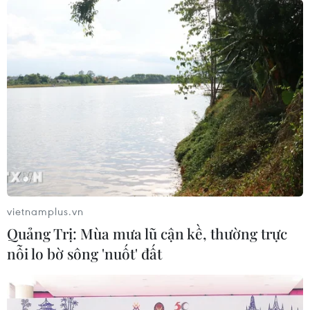
vietnamplus.vn
Quảng Trị: Mùa mưa lũ cận kề, thường trực
nỗi lo bờ sông 'nuốt' đất