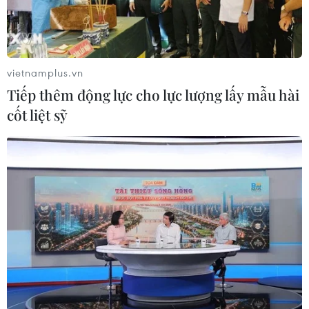
vietnamplus.vn
Tiếp thêm động lực cho lực lượng lấy mẫu hài
cốt liệt sỹ
Sai sót trong kỳ thi tuyển sinh lớp 10 ở
Thái Bình: "Không có yếu tố tiêu cực"
20/08/2024 08:41
Ông Đặng Xuân Phong - Phó Giám đốc Sở Giáo dục và
Đào tạo tỉnh Thái Bình, mong muốn nhận được sự ủng
hộ của phụ huynh, học sinh, đồng thời nhấn mạnh
những sai sót không có yếu tố tiêu cực.