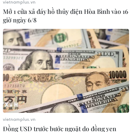
điểm chuẩn xét tuyển đợt 1 của 11/29 trường công lập
vietnamplus.vn
có thay đổi so với điểm chuẩn ngày 16/6.
Mở 1 cửa xả đáy hồ thủy điện Hòa Bình vào 16
giờ ngày 6/8
Bản tin 60s: Sở GD-ĐT Thái Bình
vietnamplus.vn
xin lỗi thí sinh thi lớp 10 "đỗ” thành
Đồng USD trước bước ngoặt do đồng yen