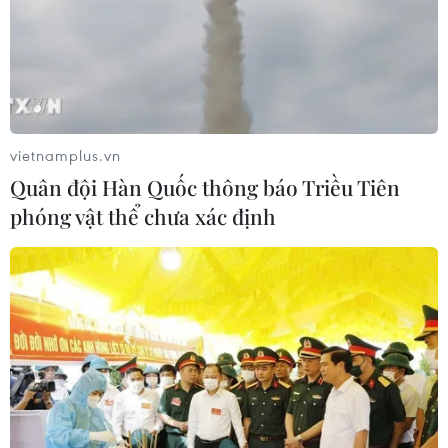
quan An ninh điều tra Bộ Công an
Đắk Lắk tuyển sinh bổ sung hơn 2.700 chỉ tiêu
vào lớp 10 công lập
Phú Thọ không phát hiện dấu hiệu bất
thường trong Kỳ thi tốt nghiệp THPT
vietnamplus.vn
Quân đội Hàn Quốc thông báo Triều Tiên
phóng vật thể chưa xác định
TIN LIÊN QUAN