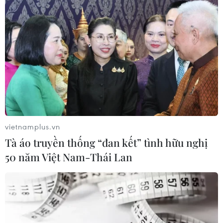
(TTXVN/Vietnam+)
vietnamplus.vn
Tà áo truyền thống “đan kết” tình hữu nghị
50 năm Việt Nam-Thái Lan
#Giám đốc Sở Giáo dục và Đào tạo tỉnh Thái Bình