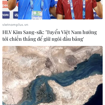
vietnamplus.vn
HLV Kim Sang-sik: 'Tuyển Việt Nam hướng
tới chiến thắng để giữ ngôi đầu bảng'
Ông Phạm Công Dịch, Phó Chánh Thanh tra tỉnh Thái Bình
thông tin về kết quả thanh tra Kỳ thi tuyển sinh vào lớp 10 năm
học 2024-2025 tại Thái Bình. (Ảnh: Thế Duyệt/TTXVN)
Căn cứ theo các quy định của pháp luật, xét đề