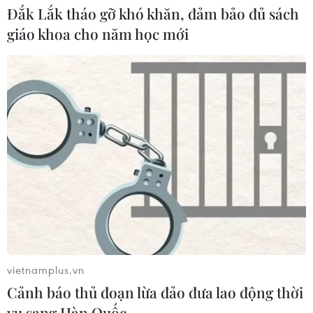
Đắk Lắk tháo gỡ khó khăn, đảm bảo đủ sách
giáo khoa cho năm học mới
CƠ QUAN CHỦ QUẢN: THÔNG TẤN XÃ VIỆT NAM
Tổng Biên tập: TRẦN TIẾN DUẨN
Phó Tổng Biên tập: NGUYỄN THỊ TÁM, KHÚC THANH
THỦY
Sở hữu trí tuệ
Quy định sử dụng
RSS
Hỗ trợ
Ngôn ngữ
TTXVN
Dịch vụ tin
Quảng cáo
Liên hệ
vietnamplus.vn
Cảnh báo thủ đoạn lừa đảo đưa lao động thời
vụ sang Hàn Quốc