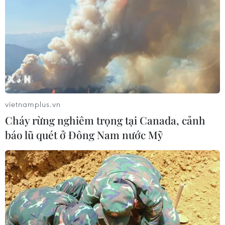
“Tổ quốc bình yên” tái hiện những
trận tuyến thầm lặng của lực lượng
An ninh
13/06/2026 16:06
vietnamplus.vn
Xem thêm
Cháy rừng nghiêm trọng tại Canada, cảnh
báo lũ quét ở Đông Nam nước Mỹ
CƠ QUAN CHỦ QUẢN: THÔNG TẤN XÃ VIỆT NAM
Tổng Biên tập: TRẦN TIẾN DUẨN
Phó Tổng Biên tập: NGUYỄN THỊ TÁM, KHÚC THANH