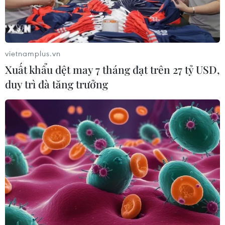
vietnamplus.vn
Xuất khẩu dệt may 7 tháng đạt trên 27 tỷ USD,
duy trì đà tăng trưởng