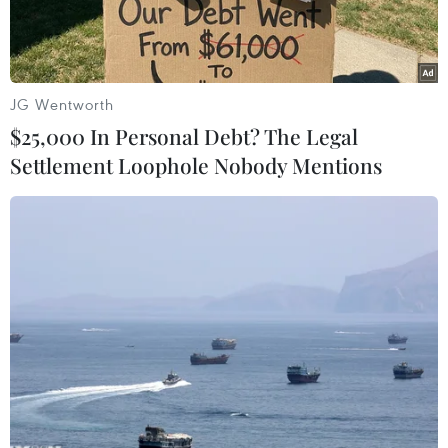
JG Wentworth
$25,000 In Personal Debt? The Legal
Settlement Loophole Nobody Mentions
Chương trình biểu diễn nghệ thuật tại lễ trao giải. (Ảnh: Đình
Trung/Vietnam+)
Ngày 31/1, Hội Nhạc sỹ Việt Nam tổ chức trao
Giải thưởng Âm nhạc năm 2023 cho 93 tác giả,
tác phẩm, chương trình xuất sắc.