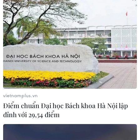
Nghệ sỹ Piano gốc Việt giành giải Vàng
Giải thưởng Âm nhạc Toàn cầu
02/08/2023 23:04
Nghệ sỹ piano người Mỹ gốc Việt Quỳnh Nguyễn,
người được chọn là một trong 19 "ngôi sao của ngày
mai,” đã giành Huy chương Vàng Giải thưởng Âm nhạc
Toàn cầu tại Mỹ.
vietnamplus.vn
Điểm chuẩn Đại học Bách khoa Hà Nội lập
đỉnh với 29,54 điểm