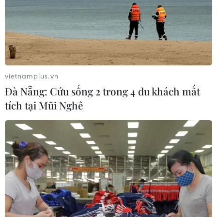
vietnamplus.vn
Đà Nẵng: Cứu sống 2 trong 4 du khách mất
tích tại Mũi Nghê