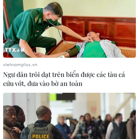
Dòng chảy văn hóa truyền thống
trong 'Lý Ngựa ô Huế' phiên bản
'vượt chông gai"
29/07/2026 03:16
"Giữ trọn lời thề" - Khúc tri ân những
người giữ bình yên cho Tổ quốc
vietnamplus.vn
25/07/2026 23:03
Ngư dân trôi dạt trên biển được các tàu cá
cứu vớt, đưa vào bờ an toàn
NSND Đỗ Quốc Hưng được bổ nhiệm
làm Giám đốc Nhạc viện Thành phố
Hồ Chí Minh
25/07/2026 10:12