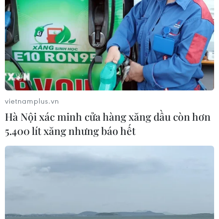
vietnamplus.vn
Hà Nội xác minh cửa hàng xăng dầu còn hơn
Tùng Dương thắng lớn ở 3
5.400 lít xăng nhưng báo hết
hạng mục Giải thưởng Âm nhạc Cống hiến
2021
07/01/2021 09:50
Với tổng số 12 giải thưởng, Tùng Dương đã lập kỷ lục là
nghệ sỹ đạt nhiều giải Cống hiến nhất mọi mùa giải kể
từ năm 2004 đến nay.