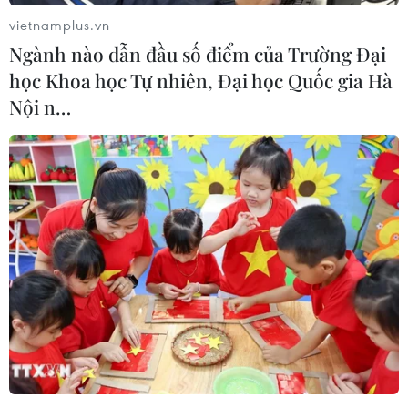
vietnamplus.vn
Ngành nào dẫn đầu số điểm của Trường Đại
học Khoa học Tự nhiên, Đại học Quốc gia Hà
Nội n…
#Hội Nhạc sỹ Việt Nam
#Giải thưởng Âm nhạc
#Bùi Hà Miên
#Trịnh Minh Hiền
#Nhạc sỹ Đỗ Hồng Quân
TP. Hà Nội