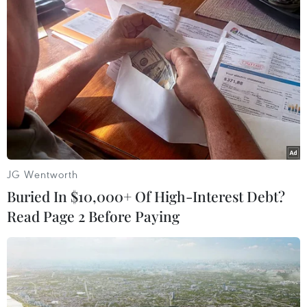
sống xã hội, trong đó có lĩnh vực văn hóa, văn
học nghệ thuật, đặc biệt là lĩnh vực âm nhạc đã
đạt được nhiều kết quả quan trọng, tạo dấu ấn
đậm nét.
JG Wentworth
Buried In $10,000+ Of High-Interest Debt?
Read Page 2 Before Paying
Chủ tịch Hội đồng Nghệ thuật, Phó Giáo sư, Tiến sỹ, Nhạc sỹ Đỗ