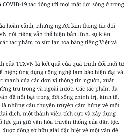
h COVID-19 tác động tới mọi mặt đời sống ở trong
a hoàn cảnh, những người làm thông tin đối
N nói riêng vẫn thể hiện bản lĩnh, sự kiên
các tác phẩm có sức lan tỏa bằng tiếng Việt và
h của TTXVN là kết quả của quá trình đổi mới tư
hể hiện; ứng dụng công nghệ làm báo hiện đại và
ức mạnh của các đơn vị thông tin nguồn, xuất
ường trú trong và ngoài nước. Các tác phẩm đã
n đề nổi bật trong đời sống chính trị, kinh tế,
n là những câu chuyện truyền cảm hứng về một
ại dịch, một thành viên tích cực và xây dựng
ỗ lực gìn giữ văn hóa truyền thống của dân tộc.
 được đồng sở hữu giải đặc biệt về một vấn đề