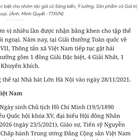
 biệt cho nhóm tác giả có Sáng kiến, Ý tưởng, Sản phẩm có Giá trị
goại. (Ảnh: Minh Quyết - TTXVN)
ơn vị nhiều lần được nhận bằng khen cho tập thể
đối ngoại. Năm nay, tại Giải thưởng Toàn quốc về
VII, Thông tấn xã Việt Nam tiếp tục gặt hái
thưởng gồm 1 đồng Giải Đặc biệt, 4 Giải Nhất, 1
i Khuyến khích.
g thể tại Nhà hát Lớn Hà Nội vào ngày 28/11/2021.
Việt Nam
gày sinh Chủ tịch Hồ Chí Minh (19/5/1890
iểu Quốc hội khóa XV, đại biểu Hội đồng Nhân
026 (ngày 23/5/2021), Giáo sư, Tiến sỹ Nguyễn
n Chấp hành Trung ương Đảng Cộng sản Việt Nam