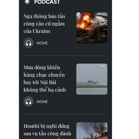
PODCAST
Nga thông báo tấn
công căn cứ ngầm
của Ukraine
NGHE
Mưa dông khiến
hàng chục chuyến
bay tới Nội Bài
không thể hạ cánh
NGHE
Houthi bị nghi đứng
sau vụ tấn công đánh