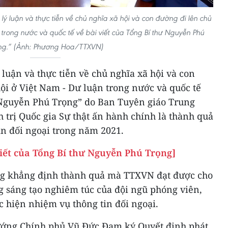
lý luận và thực tiễn về chủ nghĩa xã hội và con đường đi lên chủ
 trong nước và quốc tế về bài viết của Tổng Bí thư Nguyễn Phú
ng.” (Ảnh: Phương Hoa/TTXVN)
 luận và thực tiễn về chủ nghĩa xã hội và con
ội ở Việt Nam - Dư luận trong nước và quốc tế
ư Nguyễn Phú Trọng” do Ban Tuyên giáo Trung
trị Quốc gia Sự thật ấn hành chính là thành quả
tin đối ngoại trong năm 2021.
viết của Tổng Bí thư Nguyễn Phú Trọng]
ng khẳng định thành quả mà TTXVN đạt được cho
g sáng tạo nghiêm túc của đội ngũ phóng viên,
ực hiện nhiệm vụ thông tin đối ngoại.
tướng Chính phủ Vũ Đức Đam ký Quyết định phát