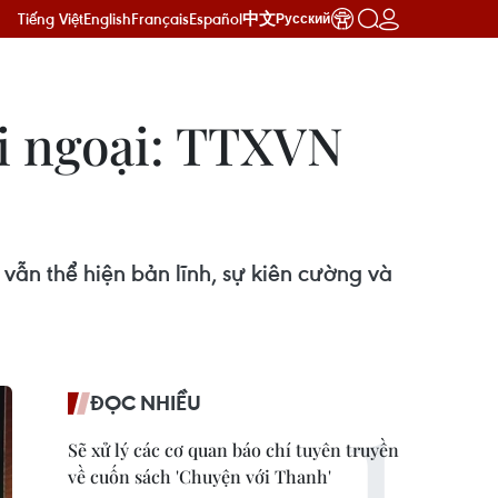
Tiếng Việt
English
Français
Español
中文
Русский
ối ngoại: TTXVN
ẫn thể hiện bản lĩnh, sự kiên cường và
ĐỌC NHIỀU
Sẽ xử lý các cơ quan báo chí tuyên truyền
về cuốn sách 'Chuyện với Thanh'