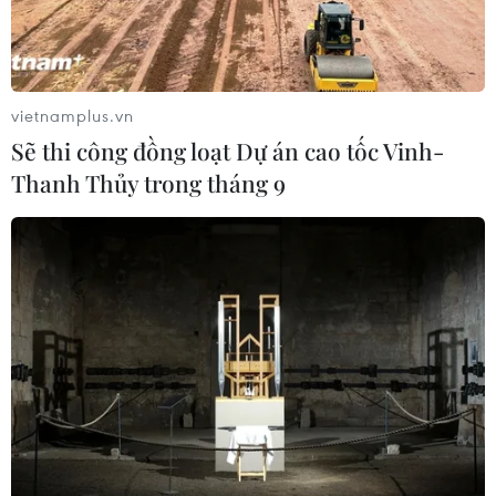
là lỗi thời và không phát triển theo hướng phục
vụ nhu cầu, xu hướngmới của người dùng.
Stefan Weitz chia sẻ với tờ Huffington Post rằng
vietnamplus.vn
thuật toán mà "gã khổng lồ tìmkiếm" đang đặt
Sẽ thi công đồng loạt Dự án cao tốc Vinh-
trọn niềm tin hiện nay chỉ hoạt động bằng cách
Thanh Thủy trong tháng 9
đưa ra những kếtquả tìm kiếm hàng đầu dựa
vào mức độ phổ biến của liên kết web, và điều
nàykhông còn phù hợp đối với người dùng toàn
cầu nữa.
Weitz bày tỏ: "Quy trình tìm kiếm đã thay đổi cơ
bản trong 12 năm qua. Kiểu tìmkiếm truyền
thống đang dần bị thoái trào. Tất cả những thứ
như tìm kiếm văn bảntrên trang, phân hạng
dựa vào link web phổ biến sẽ chẳng còn đất