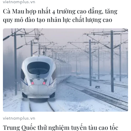
vietnamplus.vn
Facebook.
Cà Mau hợp nhất 4 trường cao đẳng, tăng
Weitz tin rằng với chiến lược mới của mình,
quy mô đào tạo nhân lực chất lượng cao
dịch vụ tìm kiếm Bing sẽ làcông cụ đầy sức sống
trong tương lai, còn "gã khổng lồ tìm kiếm"
Google sẽ trượtdốc với thuật toán ngày càng trở
nên lỗi thời của họ./.
Văn Hưng (Vietnam+)
vietnamplus.vn
Trung Quốc thử nghiệm tuyến tàu cao tốc