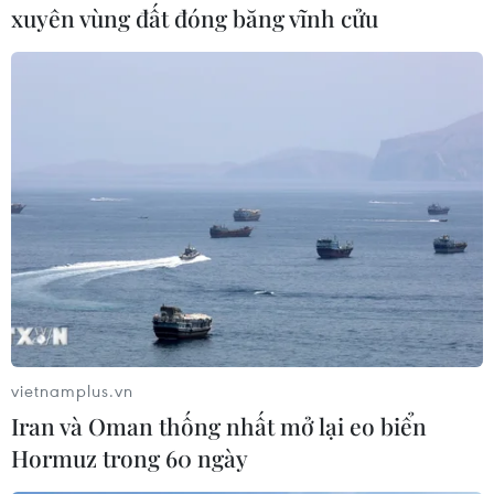
xuyên vùng đất đóng băng vĩnh cửu
#Bing
#Google
#Thuật toán
#Lỗi thời
#Tìm kiếm
Theo dõi VietnamPlus
vietnamplus.vn
Iran và Oman thống nhất mở lại eo biển
Hormuz trong 60 ngày
TIN CÙNG CHUYÊN MỤC