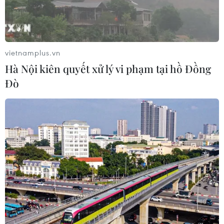
vietnamplus.vn
Hà Nội kiên quyết xử lý vi phạm tại hồ Đồng
Đò
Hơn 5,54 triệu lượt khách quốc tế đến Việt
Nam trong 4 tháng đầu năm
29/04/2018 04:56
Thông tin chính thức do Tổng cục Thống kê công bố