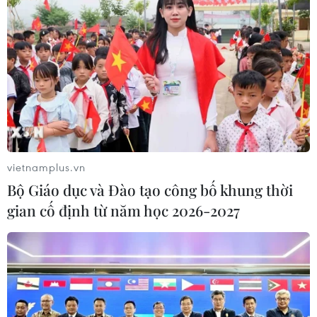
mới cho Phú Quốc
07/08/2026 04:43
Nhịp điệu Samulnori vang
dội, Áo dài - Hanbok 'khoe sắc' bên
sông Hàn
07/08/2026 04:39
vietnamplus.vn
Bộ Giáo dục và Đào tạo công bố khung thời
Xu hướng trải nghiệm nào tiếp tục
gian cố định từ năm học 2026-2027
dẫn dắt du lịch nội địa cuối mùa Hè?
07/08/2026 03:36
Cà Mau quảng bá thương hiệu, kết