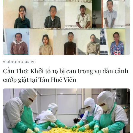
mặt với sự hỗ trợ của trí tuệ nhân tạo.
vietnamplus.vn
Cần Thơ: Khởi tố 19 bị can trong vụ dàn cảnh
cướp giật tại Tân Huê Viên