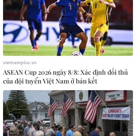
các địa phương biên giới phát triển du lịch kết
hợp với bảo tồn văn hóa dân tộc thiểu số; Đề án
về Phát triển kinh tế du lịch gắn với xây dựng
nông thôn mới; kế hoạch phát triển du lịch khu
vực tam giác phát triển Campuchia-Lào-Việt
Nam./.
(TTXVN/Vietnam+)
vietnamplus.vn
ASEAN Cup 2026 ngày 8/8: Xác định đối thủ
của đội tuyển Việt Nam ở bán kết