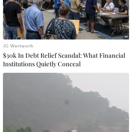
#Khách du lịch Trung Quốc
#Giới thiệu du lịch Việt Nam
#Doanh nghiệp du lịch
#Thị trường khách Trung Quốc
JG Wentworth
#Công ty lữ hành
Trung Quốc
$30k In Debt Relief Scandal: What Financial
Institutions Quietly Conceal
Theo dõi VietnamPlus
TIN LIÊN QUAN