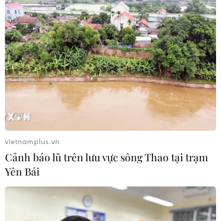
Đưa gốm sứ Bình Dương vào mạng
lưới thủ công sáng tạo thế giới
05/08/2026 11:53
Xem thêm
vietnamplus.vn
Cảnh báo lũ trên lưu vực sông Thao tại trạm
CƠ QUAN CHỦ QUẢN: THÔNG TẤN XÃ VIỆT NAM
Yên Bái
Tổng Biên tập: TRẦN TIẾN DUẨN
Phó Tổng Biên tập: NGUYỄN THỊ TÁM, KHÚC THANH
THỦY