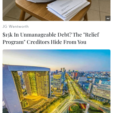
JG Wentworth
$15k In Unmanageable Debt? The "Relief
Program" Creditors Hide From You
Du khách quốc tế tham quan tại khu di tích Lịch sử-Văn hóa Cố
đô Hoa Lư. (Ảnh: Minh Đức/TTXVN)
Tại cuộc họp báo thường kỳ của Bộ Văn hóa, Thể
thao và Du lịch diễn ra ngày 17/4 tại Hà Nội,
Chánh Văn phòng, Người phát ngôn Nguyễn