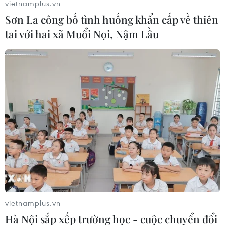
vietnamplus.vn
Đông Bắc Trung Quốc
Sơn La công bố tình huống khẩn cấp về thiên
30/06/2018 01:20
tai với hai xã Muổi Nọi, Nậm Lầu
Với phong cảnh thiên nhiên tươi đẹp, những nét văn
hóa đặc sắc và cơ sở hạ tầng du lịch hiện đại, Việt
Nam có khả năng đáp ứng đầy đủ các yêu cầu đa
dạng và ngày càng cao của khách du lịch Trung Quốc.
vietnamplus.vn
Hà Nội sắp xếp trường học - cuộc chuyển đổi