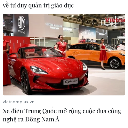
về tư duy quản trị giáo dục
Khánh Hòa đề nghị khẩn cấp ngăn khách
Trung Quốc thanh toán "chui"
22/08/2018 12:39
Ủy ban Nhân dân tỉnh Khánh Hòa vừa có văn bản đề
nghị các bộ, ngành Trung ương, đặc biệt là Ngân hàng
Nhà nước Việt Nam có các giải pháp quản lý hoạt
động thanh toán qua công nghệ thanh toán điện tử.
vietnamplus.vn
Xe điện Trung Quốc mở rộng cuộc đua công
nghệ ra Đông Nam Á