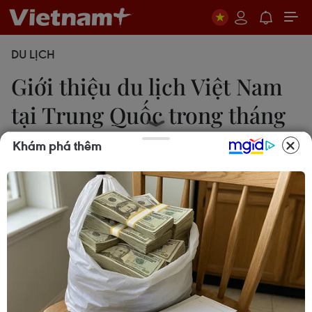
DU LỊCH
Giới thiệu du lịch Việt Nam
tại Trung Quốc trong tháng
Năm
Khám phá thêm
Thanh Giang
17/04/2019 07:58
Từ ngày 15-24/5 tới đây, Tổng cục Du lịch phối hợp
với các bên liên quan tổ chức giới thiệu du lịch Việt
Nam tại ba thành phố: Thành Đô, Trùng Khánh và
Thẩm Quyến.