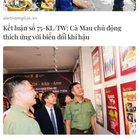
vietnamplus.vn
Kết luận số 75-KL/TW: Cà Mau chủ động
thích ứng với biến đổi khí hậu