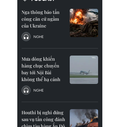
Nga thông báo tấn
công căn cứ ngầm
của Ukraine
NGHE
Mưa dông khiến
hàng chục chuyến
bay tới Nội Bài
không thể hạ cánh
NGHE
Houthi bị nghi đứng
sau vụ tấn công đánh
chìm tàu hàng Ấn Độ