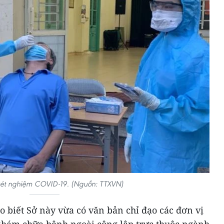
ét nghiệm COVID-19. (Nguồn: TTXVN)
ho biết Sở này vừa có văn bản chỉ đạo các đơn vị
 khám chữa bệnh ngoài công lập trực thuộc ngành