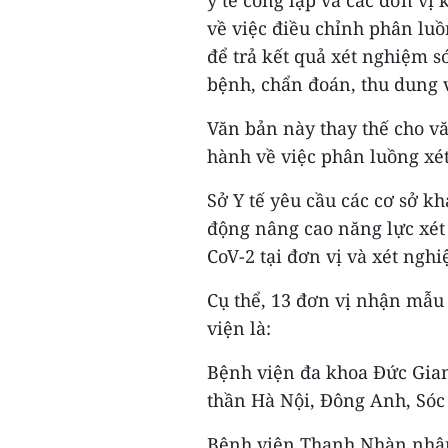
về việc điều chỉnh phân lu
để trả kết quả xét nghiệm s
bệnh, chẩn đoán, thu dung và
Văn bản này thay thế cho v
hành về việc phân luồng xé
Sở Y tế yêu cầu các cơ sở k
động nâng cao năng lực xét
CoV-2 tại đơn vị và xét ngh
Cụ thể, 13 đơn vị nhận mẫu
viện là:
Bệnh viện đa khoa Đức Gia
thần Hà Nội, Đông Anh, Sóc
Bệnh viện Thanh Nhàn nhận