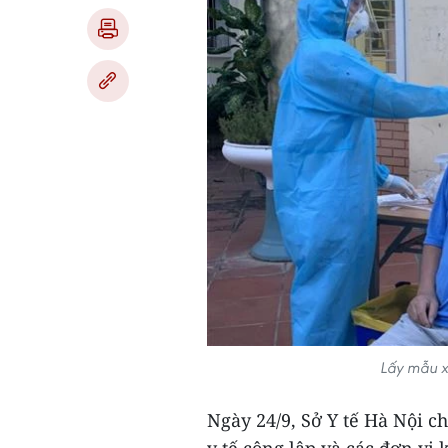
Lấy mẫu x
Ngày 24/9, Sở Y tế Hà Nội c
y tế công lập và các đơn vị