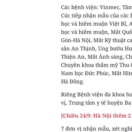
Các bệnh viện: Vinmec, Tâ
Cúc tiếp nhận mẫu của các 
học và hiếm muộn Việt Bỉ, 
học và hiếm muộn, Mắt Quốc
Gòn-Hà Nội, Mắt Kỹ thuật c
sản An Thịnh, Ung bướu Hưn
Thiện An, Mắt Ánh sáng, Ch
Chuyên khoa thẩm mỹ Thu C
Nam học Đức Phúc, Mắt Hi
Hà Đông.
Riêng Bệnh viện đa khoa hu
vị, Trung tâm y tế huyện Ba 
[Chiều 24/9: Hà Nội thêm 2
7 đơn vị nhận mẫu, xét ngh