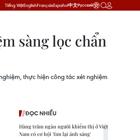
Tiếng Việt
English
Français
Español
中文
Русский
ệm sàng lọc chẩn
nghiệm, thực hiện công tác xét nghiệm
ĐỌC NHIỀU
Hàng trăm ngàn người khiếm thị ở Việt
Nam có cơ hội 'tìm lại ánh sáng'