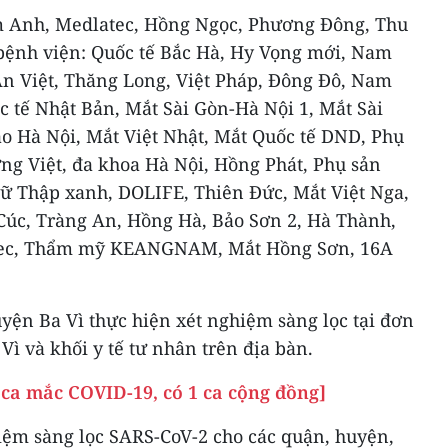
m Anh, Medlatec, Hồng Ngọc, Phương Đông, Thu
bệnh viện: Quốc tế Bắc Hà, Hy Vọng mới, Nam
An Việt, Thăng Long, Việt Pháp, Đông Đô, Nam
 tế Nhật Bản, Mắt Sài Gòn-Hà Nội 1, Mắt Sài
ao Hà Nội, Mắt Việt Nhật, Mắt Quốc tế DND, Phụ
g Việt, đa khoa Hà Nội, Hồng Phát, Phụ sản
ữ Thập xanh, DOLIFE, Thiên Đức, Mắt Việt Nga,
úc, Tràng An, Hồng Hà, Bảo Sơn 2, Hà Thành,
tec, Thẩm mỹ KEANGNAM, Mắt Hồng Sơn, 16A
yện Ba Vì thực hiện xét nghiệm sàng lọc tại đơn
Vì và khối y tế tư nhân trên địa bàn.
 ca mắc COVID-19, có 1 ca cộng đồng]
iệm sàng lọc SARS-CoV-2 cho các quận, huyện,