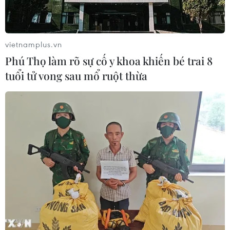
đến sản phẩm giảm cân dạng bút
tiêm
06/08/2026 07:05
vietnamplus.vn
Phú Thọ làm rõ sự cố y khoa khiến bé trai 8
Người dân không sử dụng sản phẩm
tuổi tử vong sau mổ ruột thừa
giảm cân không rõ nguồn gốc, chưa
được cấp phép
06/08/2026 04:22
Công nghệ Robot Da Vinci
nâng cao năng lực phẫu thuật
chuyên sâu tại Bệnh viện K
06/08/2026 02:13
Cứu nạn thành công 30 ngư dân của