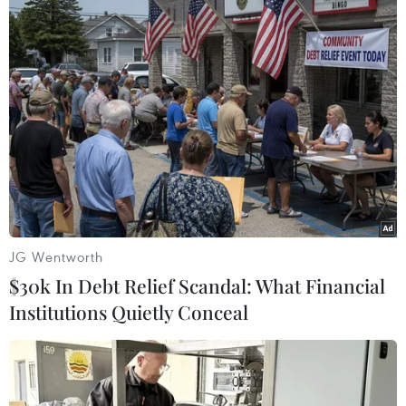
Ngày 22/9: Ghi nhận 11.527 ca nhiễm mới,
thêm 11.919 người khỏi bệnh
22/09/2021 11:51
Ngày 22/9, trên Hệ thống Quốc gia quản lý ca bệnh
COVID-19 ghi nhận 11.527 ca nhiễm mới, trong đó 2 ca
nhập cảnh và 11.525 ca ghi nhận trong nước, giảm 162
ca so với ngày trước đó tại 35 tỉnh, thành.
JG Wentworth
$30k In Debt Relief Scandal: What Financial
Institutions Quietly Conceal