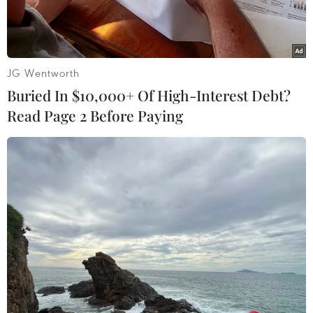
JG Wentworth
Buried In $10,000+ Of High-Interest Debt?
Read Page 2 Before Paying
Lực lượng y tế phun khử khuẩn tại Hà Nội. (Ảnh:
TTXVN/Vietnam+)
Theo tin từ Sở Y tế Hà Nội, từ 12h đến 18h ngày
23/9, thành phố không ghi nhận thêm ca bệnh
mắc COVID-19.