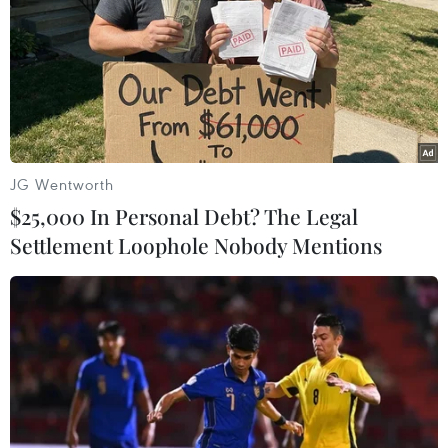
JG Wentworth
$25,000 In Personal Debt? The Legal
Settlement Loophole Nobody Mentions
TP. HCM lập tổ chăm sóc người mắc
COVID-19 tại cộng đồng
22/09/2021 14:52
Sở Y tế TP. HCM yêu cầu khẩn trương thành lập các Tổ
chăm sóc người mắc COVID-19 tại cộng đồng trên địa
bàn thành phố, nhằm hỗ trợ các Trạm Y tế trong việc