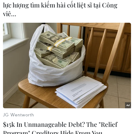
lực lượng tìm kiếm hài cốt liệt sĩ tại Công
viê…
#Dịch COVID-19
#Ca mắc mới
#Ho sốt cộng đồng
JG Wentworth
#Sở Y tế Hà Nội
TP. Hà Nội
$15k In Unmanageable Debt? The "Relief
Program" Creditors Hide From You