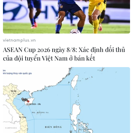
chăm sóc, quản lý F0 tại nhà.
vietnamplus.vn
ASEAN Cup 2026 ngày 8/8: Xác định đối thủ
của đội tuyển Việt Nam ở bán kết
Chính phủ đồng ý mua 20 triệu liều
vaccine Vero Cell của Sinopharm