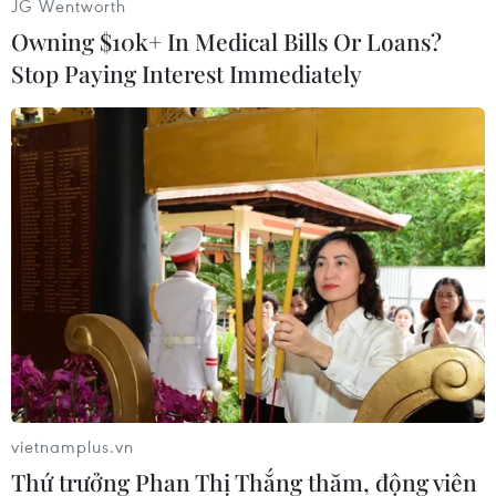
JG Wentworth
Owning $10k+ In Medical Bills Or Loans?
Stop Paying Interest Immediately
vietnamplus.vn
Thứ trưởng Phan Thị Thắng thăm, động viên
(Vietnam+)