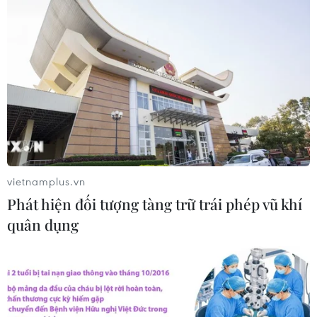
TIN CÙNG CHUYÊN MỤC
vietnamplus.vn
Phát hiện đối tượng tàng trữ trái phép vũ khí
Trung Quốc nâng mức ứng phó khẩn
quân dụng
cấp với bão Dolphin
08/08/2026 07:10
Điện Biên từng bước hình thành thị