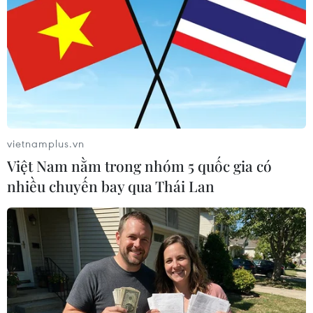
vietnamplus.vn
Việt Nam nằm trong nhóm 5 quốc gia có
Dọc sông Tô Lịch. (Ảnh: Tuấn Anh/TTXVN)
nhiều chuyến bay qua Thái Lan
Đồng thời, giao cho Sở Xây dựng chủ trì nghiên
cứu, đề xuất phương án lấy nước từ hồ Tây để
bổ cập cho sông Tô Lịch trong trường hợp cần
thiết để giữ mực nước sông Tô Lịch qua cửa
điều tiết hồ Tây A-Cống Đõ-Mương Thụy Khuê
hoàn thành trong tháng Tám năm nay.