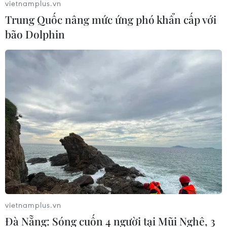
vietnamplus.vn
cho sông Tô Lịch./.
Trung Quốc nâng mức ứng phó khẩn cấp với
bão Dolphin
Phương án bổ cập nước
sông Hồng cho sông Tô
Lịch: Cấp bách nhưng
không làm ẩu
Nguồn nước lấy trực tiếp từ sông Hồng, dẫn qua
tuyến đường ống chạy ngầm dọc đường Võ Chí
Công đến điểm đầu sông Tô Lịch tại đường
Hoàng Quốc Việt, có chiều dài khoảng 5,3 km.
(TTXVN/Vietnam+)
vietnamplus.vn
Đà Nẵng: Sóng cuốn 4 người tại Mũi Nghê, 3