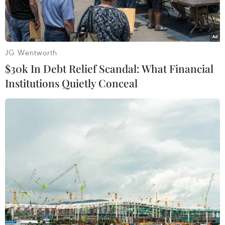
trường.
JG Wentworth
$30k In Debt Relief Scandal: What Financial
Institutions Quietly Conceal
Đẩy nhanh thực hiện dự án làm sạch sông Tô Lịch. (Ảnh: TTXVN
phát)
Chủ tịch Ủy ban Nhân dân Thành phố Hà Nội