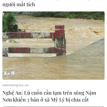
người mất tích
#sông Tô Lịch
#cải thiện môi trường
#xử lý nước thải
#bổ cập nước
#nạo vét
#Hà Nội
TP. Hà Nội
vietnamplus.vn
Nghệ An: Lũ cuốn cầu tạm trên sông Nậm
Nơn khiến 3 bản ở xã Mỹ Lý bị chia cắt
Theo dõi VietnamPlus