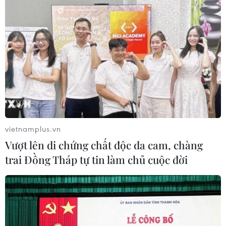
Bản tin 60s: Hà Nội xin cấp phép
dự án “cứu” sông Tô Lịch trị giá 550 tỷ
đồng
08/01/2025 10:32
Chủ tịch Ủy ban nhân dân Thành phố Hà Nội Trần Sỹ
Thanh vừa có văn bản báo cáo Thủ tướng Chính phủ,
về chủ trương đầu tư xây dựng công trình khẩn cấp bổ
cập nước, từ sông Hồng vào sông Tô Lịch.
vietnamplus.vn
Vượt lên di chứng chất độc da cam, chàng
trai Đồng Tháp tự tin làm chủ cuộc đời