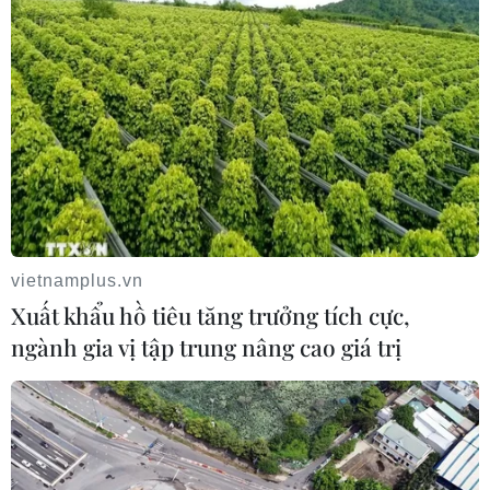
Nhật Bản: Sạt lở đất khiến gần 400 du khách mắc
kẹt
09/08/2026 03:52
vietnamplus.vn
Xuất khẩu hồ tiêu tăng trưởng tích cực,
ngành gia vị tập trung nâng cao giá trị