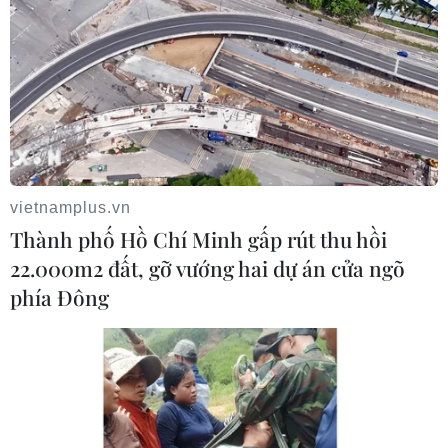
Khủng hoảng nắng nóng đẩy 34 tỉnh của Pháp vào
mức nguy cơ cháy rừng cao
08/08/2026 23:59
vietnamplus.vn
Thành phố Hồ Chí Minh gấp rút thu hồi
22.000m2 đất, gỡ vướng hai dự án cửa ngõ
phía Đông
Thời tiết ngày 9/8: Bắc Bộ và Trung Bộ ngày nắng
nóng, Nam Bộ có mưa dông
08/08/2026 23:08