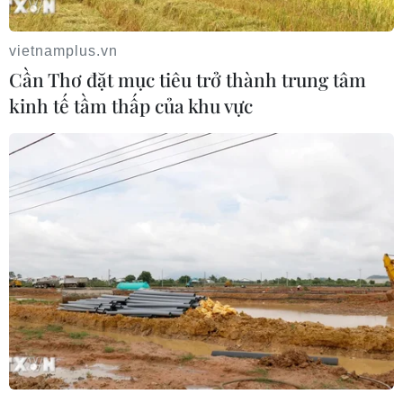
vietnamplus.vn
Cần Thơ đặt mục tiêu trở thành trung tâm
kinh tế tầm thấp của khu vực
Nghệ An: Phát hiện 9 thuyền khai thác cát, sỏi trái
phép trên sông Lam
18/04/2024 04:38
Khi bị phát hiện, những người điều khiển thuyền, trực tiếp khai thác cát
sỏi trên sông không xuất trình được giấy phép khai thác khoáng sản
do cơ quan có thẩm quyền cấp.