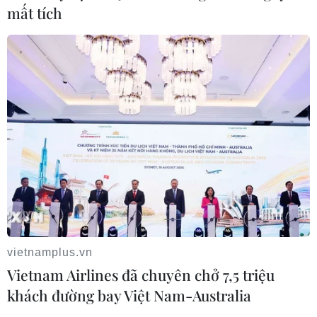
09/08/2026 06:28
mất tích
Lâm Đồng: Mưa lớn gây sạt lở đèo Con Ó, cây đổ
trên đèo Bảo Lộc
09/08/2026 06:20
vietnamplus.vn
Vietnam Airlines đã chuyên chở 7,5 triệu
khách đường bay Việt Nam-Australia