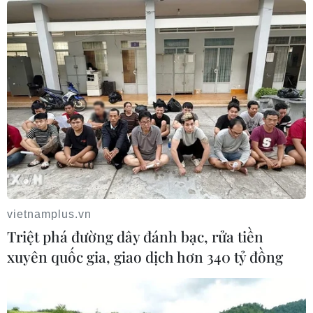
Mưa lớn gây ngập cục bộ, chia cắt một số khu vực
miền núi Quảng Trị
09/08/2026 04:35
vietnamplus.vn
Triệt phá đường dây đánh bạc, rửa tiền
Bão Dolphin gây ảnh hưởng diện rộng tại miền
xuyên quốc gia, giao dịch hơn 340 tỷ đồng
Đông Trung Quốc
09/08/2026 04:23