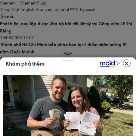
Vietnam+ (VietnamPlus)
Tiếng Việt
English
Français
Español
中文
Русский
Tin mới
Phát hiện, quy tập được 256 bộ hài cốt liệt sỹ tại Công viên Lê Thị
Riêng
10/08/2026 12:07
Thành phố Hồ Chí Minh bắn pháo hoa tại 7 điểm chào mừng 81
năm Quốc khánh
10/08/2026 12:00
Khám phá thêm
Italy và Đan Mạch thúc đẩy siết chặt kiểm soát
10/08/2026 12:00
Quy định nguyên tắc hoạt động của Ban Chỉ đạo Trung ương
phòng, chống ma túy
10/08/2026 12:00
Đoàn đại biểu Ủy ban Trung ương MTTQ Việt Nam viếng Chủ tịch
Quốc hội Lào
10/08/2026 11:48
Trang chủ
Thăng Long - Hà Nội