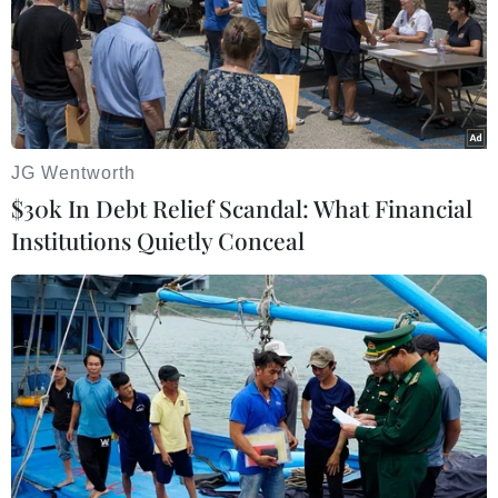
(TTXVN/Vietnam+)
JG Wentworth
$30k In Debt Relief Scandal: What Financial
Institutions Quietly Conceal
#sông Hồng
#khai thác cát
#đăng kiểm phương tiện
TP. Hà Nội
Facebook
Twitter
Lưu bài viết
Copy link
Theo dõi VietnamPlus
Tin liên quan