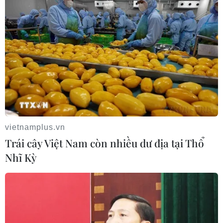
Bão Dolphin suy yếu nhưng tiếp tục gây mưa lớn,
nguy cơ lũ lụt tại Trung Quốc
10/08/2026 06:53
vietnamplus.vn
Trái cây Việt Nam còn nhiều dư địa tại Thổ
Nhĩ Kỳ
Campuchia muốn quy hoạch lưu vực sông Tonle
Sap để quản lý tài nguyên nước
10/08/2026 04:22