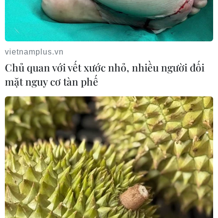
vietnamplus.vn
Chủ quan với vết xước nhỏ, nhiều người đối
Thành phố Hồ Chí Minh xuất hiện mưa dông trên
mặt nguy cơ tàn phế
diện rộng
09/08/2026 13:14