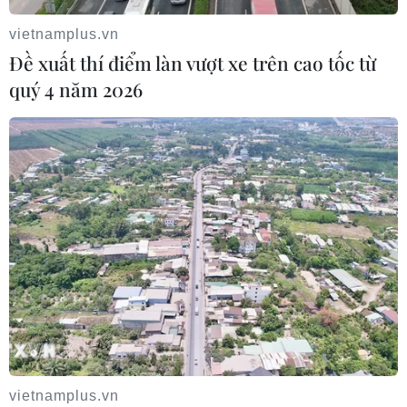
vietnamplus.vn
Đề xuất thí điểm làn vượt xe trên cao tốc từ
quý 4 năm 2026
Đà Nẵng tìm "lời giải bài toán" an ninh nguồn nước
08/08/2026 05:05
vietnamplus.vn