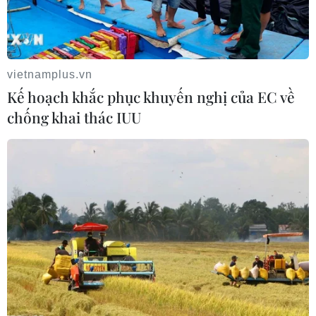
vietnamplus.vn
Kế hoạch khắc phục khuyến nghị của EC về
chống khai thác IUU
Đề xuất thăm dò, khai thác cát, cuội, sỏi lòng sông
bền vững
17/05/2024 04:51
Bộ Tài nguyên và Môi trường giao Cục Địa chất phối hợp thực hiện Đề
án “Điều tra, đánh giá tiềm năng cát, cuội, sỏi lòng sông vùng Đồng
bằng sông Cửu Long phục vụ phát triển bền vững kinh tế-xã hội.”