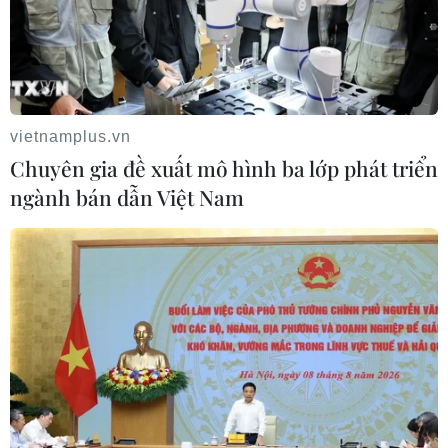
Dolphin
08/08/2026 07:10
vietnamplus.vn
Chuyên gia đề xuất mô hình ba lớp phát triển
ngành bán dẫn Việt Nam
Điện Biên từng bước hình thành thị trường tín chỉ
carbon rừng
08/08/2026 06:50