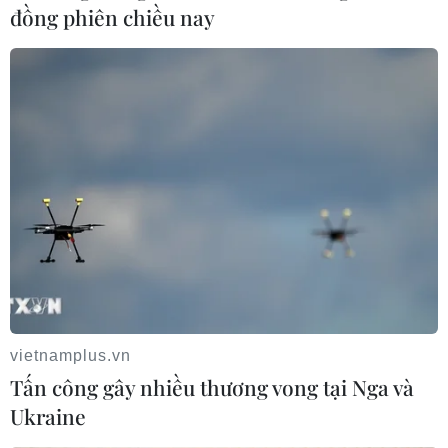
đồng phiên chiều nay
Philippines hỗ trợ các cộng đồng bị ảnh hưởng thời
tiết cực đoan
10/08/2026 10:40
vietnamplus.vn
Tấn công gây nhiều thương vong tại Nga và
Ukraine
Thời tiết nắng nóng ở khu vực Trung Bộ có khả