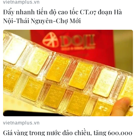
vietnamplus.vn
Đẩy nhanh tiến độ cao tốc CT.07 đoạn Hà
Nội-Thái Nguyên-Chợ Mới
Truy tố 24 bị can trong đường dây khai thác cát trái
phép quy mô lớn
29/03/2024 15:00
Kết quả điều tra ban đầu, khoảng tháng 2/2022 đến ngày 6/5/2022,
đối tượng Trương Văn Chinh tổ chức, điều hành đường dây khai thác
cát trái phép ở khu vực biển Cồn Ngựa (huyện Cần Giờ) với 9 tàu hút.
Tin cùng chuyên mục
vietnamplus.vn
Giá vàng trong nước đảo chiều, tăng 600.000