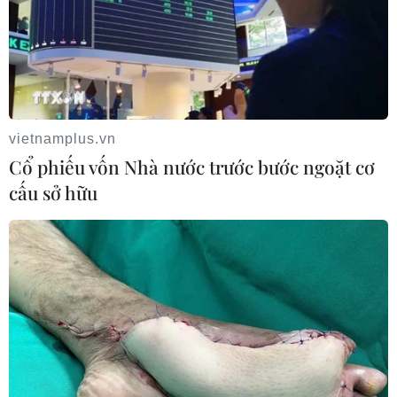
Siêu bão Doldphin đổ bộ Trung Quốc khiến hàng
nghìn chuyến bay bị hủy khẩn cấp
09/08/2026 16:00
vietnamplus.vn
Cổ phiếu vốn Nhà nước trước bước ngoặt cơ
cấu sở hữu
Bão Dolphin đổ bộ Trung Quốc, hàng trăm nghìn
người phải sơ tán
09/08/2026 14:11