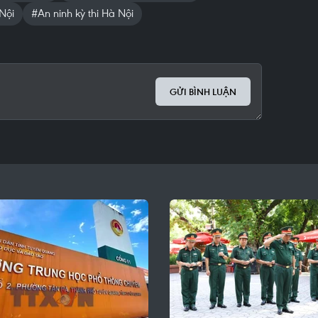
Nội
#An ninh kỳ thi Hà Nội
GỬI BÌNH LUẬN