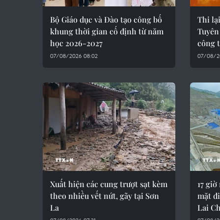
Bộ Giáo dục và Đào tạo công bố
Thi l
khung thời gian cố định từ năm
Tuyên
học 2026-2027
công t
07/08/2026 08:02
07/08/2
Xuất hiện các cung trượt sạt kèm
17 giờ
theo nhiều vết nứt, gãy tại Sơn
mặt đi
La
Lai C