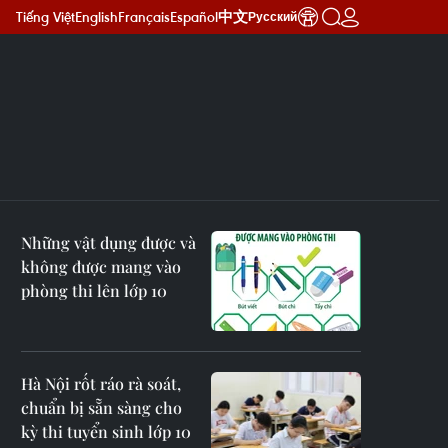
Tiếng Việt
English
Français
Español
中文
Русский
Những vật dụng được và
không được mang vào
phòng thi lên lớp 10
Hà Nội rốt ráo rà soát,
chuẩn bị sẵn sàng cho
kỳ thi tuyển sinh lớp 10