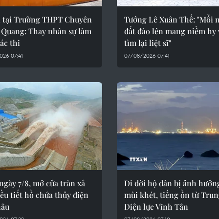
ại tại Trường THPT Chuyên
Tướng Lê Xuân Thế: "Mỗi 
 Quang: Thay nhân sự làm
đất đào lên mang niềm hy
ác thi
tìm lại liệt sĩ"
026 07:41
07/08/2026 07:41
 ngày 7/8, mở cửa tràn xả
Di dời hộ dân bị ảnh hưởng
ều tiết hồ chứa thủy điện
mùi khét, tiếng ồn từ Tru
hâu
Điện lực Vĩnh Tân