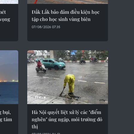
mét
Đắk Lắk bảo đảm điều kiện học
 vọng
tập cho học sinh vùng biên
07/08/2026 07:35
 bụi,
Hà Nội quyết liệt xử lý các "điểm
ng tâm
nghẽn" úng ngập, môi trường đô
thị