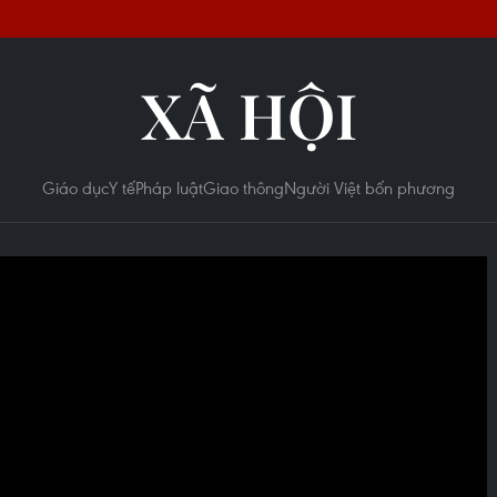
XÃ HỘI
Giáo dục
Y tế
Pháp luật
Giao thông
Người Việt bốn phương