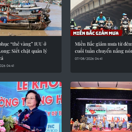
phục “thẻ vàng” IUU ở
Miền Bắc giảm mưa từ đêm
ong: Siết chặt quản lý
cuối tuần chuyển nắng nó
cá
07/08/2026 04:41
026 04:41