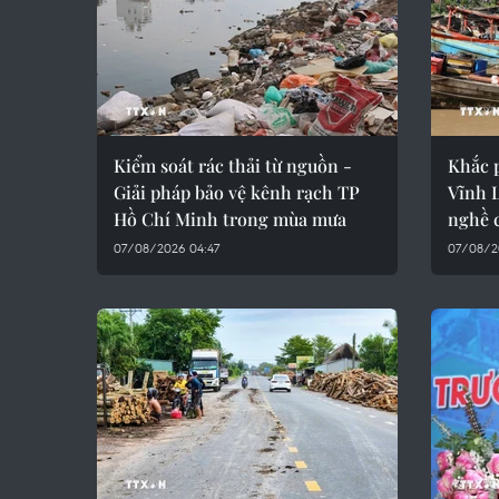
Kiểm soát rác thải từ nguồn -
Khắc 
Giải pháp bảo vệ kênh rạch TP
Vĩnh L
Hồ Chí Minh trong mùa mưa
nghề 
07/08/2026 04:47
07/08/2