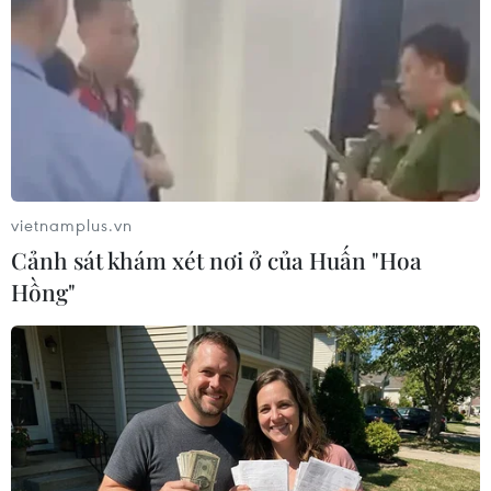
27/09/2014 04:15
Tổng thống Abbas khẳng định Palestine "không thể
quay lại vòng đàm phán vốn không giải quyết được
gốc rễ của vấn đề" khi Israel vẫn tiếp tục xây các khu
định cư và phong tỏa Gaza.
vietnamplus.vn
Cảnh sát khám xét nơi ở của Huấn "Hoa
Hồng"