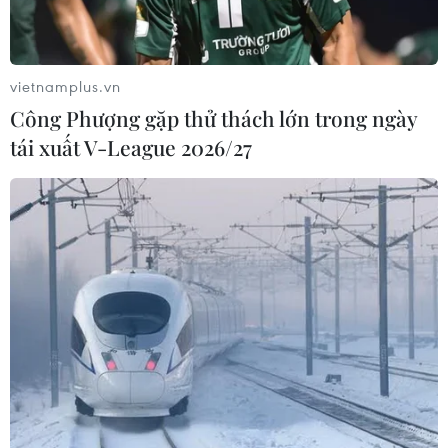
trên Biển Đỏ
05/08/2026 15:29
vietnamplus.vn
Israel và Liban không đạt tiến triển
Công Phượng gặp thử thách lớn trong ngày
trong ngày đàm phán đầu tiên
tái xuất V-League 2026/27
05/08/2026 15:01
Xung đột tại Trung Đông: Tàu hàng
Ấn Độ bị đánh chìm trên Biển Đỏ
05/08/2026 04:40
Israel phát triển xét nghiệm máu đơn
giản giúp phát hiện sớm ung thư
phổi