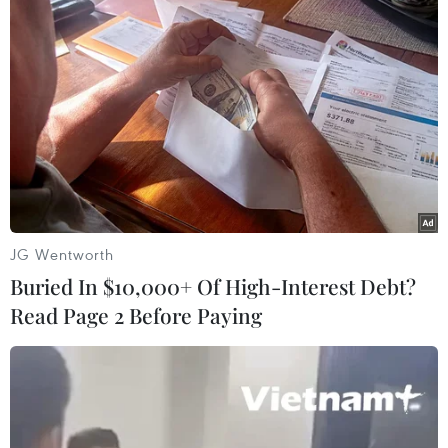
TIN LIÊN QUAN
JG Wentworth
Buried In $10,000+ Of High-Interest Debt?
Read Page 2 Before Paying
Tổng thống Mahmoud Abbas tuyên bố
không đàm phán thêm với Israel