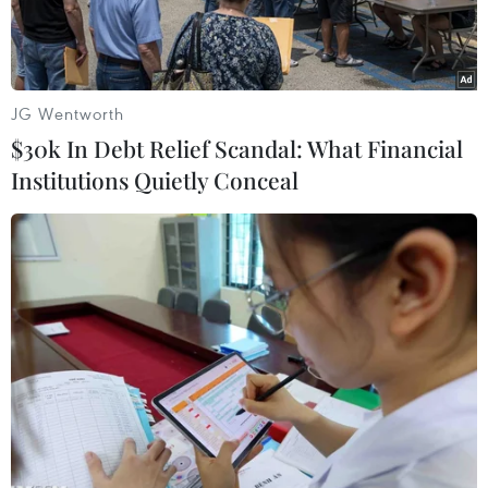
JG Wentworth
$30k In Debt Relief Scandal: What Financial
Institutions Quietly Conceal
Học sinh Palestine tại Dải Gaza. (Ảnh: AFP/TTXVN)
Truyền thông khu vực ngày 28/9 cho biết hai
phong trào vũ trang Palestine là Hamas và Fatah
đã đạt được thỏa thuận cho phép triển khai các
lực lượng an ninh của chính quyền Palestine