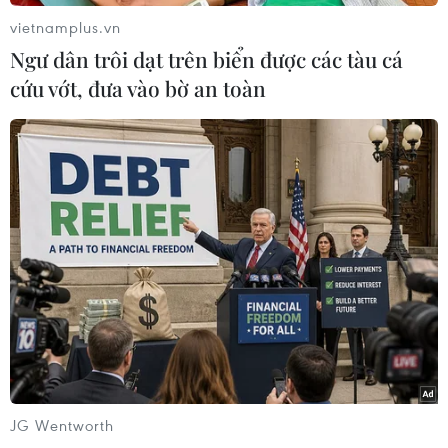
vietnamplus.vn
Ngư dân trôi dạt trên biển được các tàu cá
cứu vớt, đưa vào bờ an toàn
#Eastern Endeavor 23
#Vũ khí hủy diệt hàng loạt
#Vệ tinh do thám
#Căn cứ hải quân
Hàn Quốc
Theo dõi VietnamPlus
TIN LIÊN QUAN
JG Wentworth