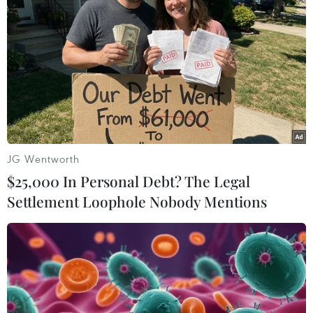
Hàn Quốc: Lực lượng Mỹ tiến hành tập
trận không quân Elephant Walk
28/05/2023 08:39
Màn phô trương sức mạnh không quân của Mỹ diễn ra
trong bối cảnh căng thẳng kéo dài trên Bán đảo Triều
Tiên do Bình Nhưỡng tiếp tục thử vũ khí.
JG Wentworth
$25,000 In Personal Debt? The Legal
Settlement Loophole Nobody Mentions