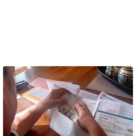
cảnh Triều Tiên vào sáng cùng ngày nỗ lực
phóng một vệ tinh do thám nhưng bất thành.
Eastern Endeavor 23, bị thu hẹp quy mô do điều
kiện thời tiết xấu, diễn ra sau khi Hàn Quốc
đăng cai diễn đàn cấp cao các quốc gia cam kết
ngăn chặn buôn bán WMD theo Sáng kiến An
ninh Chống phổ biến vũ khí hủy diệt hàng loạt
(PSI) trên đảo Jeju trước đó một ngày.
[Hàn Quốc thu hẹp quy mô cuộc tập trận
Eastern Endeavor 23]
Cuộc tập trận liên quan đến các thủ tục trao đổi
thông tin về một tàu giả định bị nghi ngờ mang
WMD, theo dõi con tàu, sau đó là các hoạt động
tìm kiếm trên tàu của nhân viên Cảnh sát biển