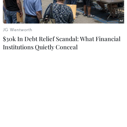
JG Wentworth
$30k In Debt Relief Scandal: What Financial
Institutions Quietly Conceal
Tàu khu trục JS Hamagiri của Nhật Bản cập cảng thành phố
Busan, Hàn Quốc ngày 29/5/2023. (Ảnh: Kyodo/TTXVN)
Ngày 31/5, cuộc tập trận hàng hải đa quốc gia
nhằm ngăn chặn hoạt động buôn bán vũ khí
hủy diệt hàng loạt (WMD), mang tên Eastern
Endeavor 23 đã bắt đầu ở Hàn Quốc, trong bối