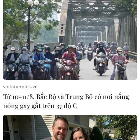
Cuộc tập trận được kỳ vọng là màn phô diễn hỏa lực
đáng gờm của đồng minh, thể hiện qua các hệ thống
vũ khí chủ lực như chiến đấu cơ tránh radar F-35A, trực
thăng tấn công AH-64 Apache, xe tăng K2.
vietnamplus.vn
Từ 10-11/8, Bắc Bộ và Trung Bộ có nơi nắng
nóng gay gắt trên 37 độ C