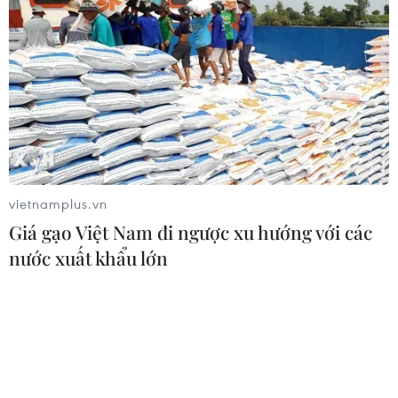
phóng ít nhất 1 tên lửa đạn đạo tầm
ngắn
06/08/2026 09:41
Quân đội Hàn Quốc thông báo Triều
Tiên phóng vật thể chưa xác định
06/08/2026 08:31
vietnamplus.vn
Giá gạo Việt Nam đi ngược xu hướng với các
Dấu mốc quan trọng trong quan hệ
nước xuất khẩu lớn
Việt Nam-Australia
06/08/2026 08:29
Hàn Quốc tăng cường giải pháp
ngăn chặn đánh bạc trực tuyến trong