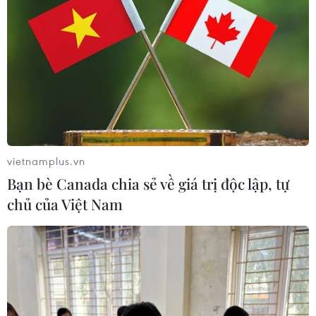
TIN CÙNG CHUYÊN MỤC
vietnamplus.vn
Bạn bè Canada chia sẻ về giá trị độc lập, tự
Australia điều tra vụ hai máy bay suýt
chủ của Việt Nam
va chạm tại sân bay Sydney
09/08/2026 07:04
Dấu mốc quan trọng đưa quan hệ
Việt Nam-New Zealand phát triển