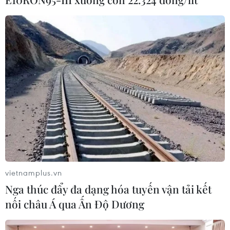
Điện cho Vườn quốc gia Phong Nha-
Kẻ Bàng
05/08/2026 12:11
Bão số 3 tiếp tục đổi hướng, di
chuyển nhanh hơn
05/08/2026 11:31
Bão số 3 đổi hướng, di chuyển chậm
với tốc độ khoảng 5 km/h
05/08/2026 08:05
vietnamplus.vn
Nga thúc đẩy đa dạng hóa tuyến vận tải kết
nối châu Á qua Ấn Độ Dương
Italy nâng báo động đỏ trên toàn bộ
27 thành phố do nắng nóng kỷ lục