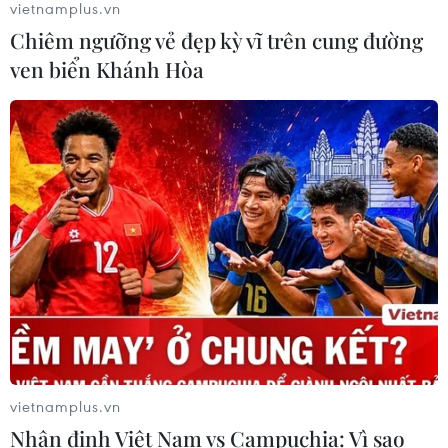
vietnamplus.vn
Thời tiết ngày 6/8: Bão số 3 đã di
Chiêm ngưỡng vẻ đẹp kỳ vĩ trên cung đường
chuyển ra ngoài Biển Đông
ven biển Khánh Hòa
05/08/2026 23:15
Chủ động ứng phó với biến đổi khí
hậu trong thời kỳ mới
05/08/2026 14:57
Gần 40 điểm bị sạt lở đất do mưa lớn
tại Lào Cai
05/08/2026 14:56
vietnamplus.vn
Nhận định Việt Nam vs Campuchia: Vì sao