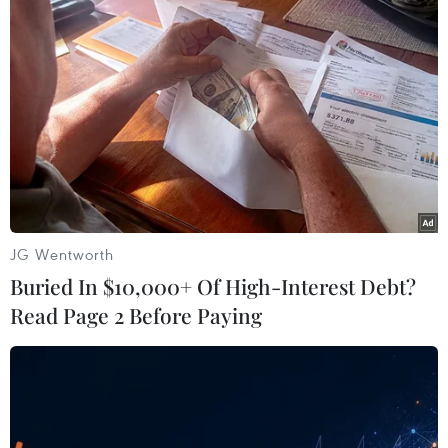
có đủ khả năng tiếp nhận gấu. Nhà nước cùng
các tổ chức phi chính phủ cũng đã cam kết sẽ
tìm ra giải pháp hiệu quả trong trường hợp nhu
cầu chuyển giao gia tăng đột biến../.
JG Wentworth
Buried In $10,000+ Of High-Interest Debt?
Read Page 2 Before Paying
Gấu được rèn luyện bản năng tự nhiên qua các trò chơi hàng