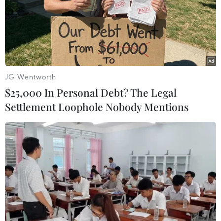
JG Wentworth
$25,000 In Personal Debt? The Legal
Settlement Loophole Nobody Mentions
Gấu được rèn luyện bản năng tự nhiên qua các trò chơi hàng
ngày. (Nguồn ảnh: ENV cung cấp)
(Vietnam+)