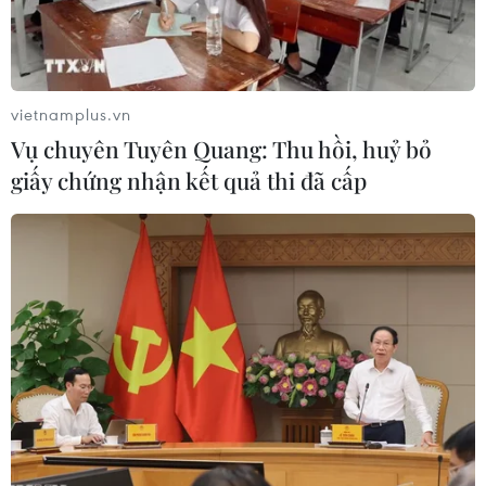
vietnamplus.vn
Vụ chuyên Tuyên Quang: Thu hồi, huỷ bỏ
giấy chứng nhận kết quả thi đã cấp
#Phim ngắn về gấu
#Trung tâm cứu hộ gấu
#Nuôi nhốt gấu lấy mật
#Khu bán tự nhiên
#Chuyển giao gấu
TP. Hà Nội
Lâm Đồng
Ninh Bình
Phú Thọ
Vĩnh Phúc