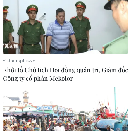
Ban Quản lý Vườn chim Bạc Liêu cho biết, từ đầu năm
2019 đến nay tại Vườn xuất hiện khoảng 200 cá thể cò
nhạn (hay còn gọi là cò ốc) quý hiếm nằm trong sách
Đỏ Việt Nam về cư trú.
vietnamplus.vn
Khởi tố Chủ tịch Hội đồng quản trị, Giám đốc
Công ty cổ phần Mekolor