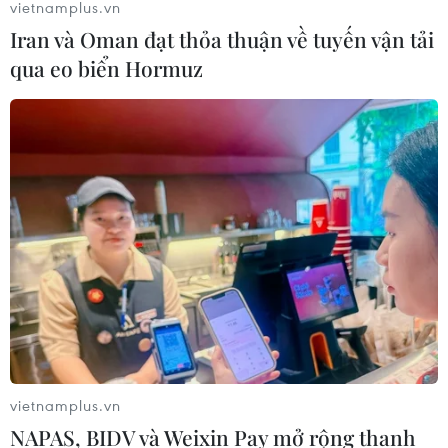
vietnamplus.vn
Iran và Oman đạt thỏa thuận về tuyến vận tải
qua eo biển Hormuz
vietnamplus.vn
NAPAS, BIDV và Weixin Pay mở rộng thanh