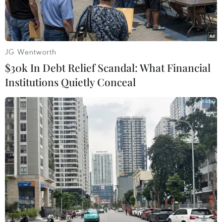
nuôi nhốt.
JG Wentworth
$30k In Debt Relief Scandal: What Financial
Institutions Quietly Conceal
Gấu được rèn luyện bản năng tự nhiên qua các trò chơi hàng
ngày. (Nguồn ảnh: ENV cung cấp)
Trung tâm Giáo dục Thiên nhiên (ENV) vừa ra
mắt phim tài liệu “Hãy cho gấu cuộc sống tốt