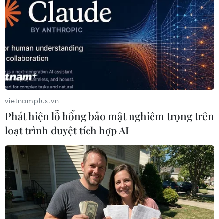
ngày. (Nguồn ảnh: ENV cung cấp)
vietnamplus.vn
Phát hiện lỗ hổng bảo mật nghiêm trọng trên
loạt trình duyệt tích hợp AI
Trò chơi hàng ngày của gấu. (Nguồn ảnh: ENV cung cấp)