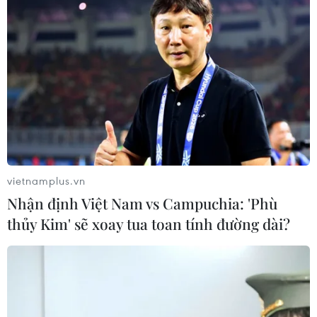
vietnamplus.vn
Nhận định Việt Nam vs Campuchia: 'Phù
thủy Kim' sẽ xoay tua toan tính đường dài?
Chim quý nằm trong sách Đỏ xuất hiện ở
Vườn chim Bạc Liêu
26/03/2019 02:53