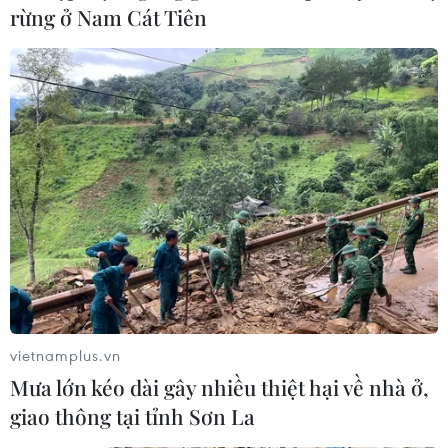
rừng ở Nam Cát Tiên
Cứu hộ 19 cá thể động vật hoang dã quý
hiếm trong tháng Một
22/02/2019 03:32
Trong tháng 1/2019 đã ghi nhận 19 cá thể động vật
hoang dã được giải cứu từ các vụ buôn bán, quảng
cáo, nuôi nhốt trái phép tại các địa phương trên cả
nước.
vietnamplus.vn
Mưa lớn kéo dài gây nhiều thiệt hại về nhà ở,
giao thông tại tỉnh Sơn La