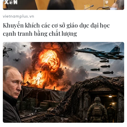
Theo dõi VietnamPlus
vietnamplus.vn
Khuyến khích các cơ sở giáo dục đại học
cạnh tranh bằng chất lượng
TIN LIÊN QUAN