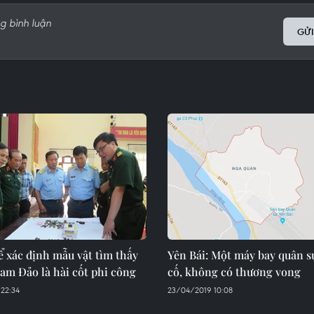
GỬI
 xác định mẫu vật tìm thấy
Yên Bái: Một máy bay quân s
Tam Đảo là hài cốt phi công
cố, không có thương vong
 22:34
23/04/2019 10:08