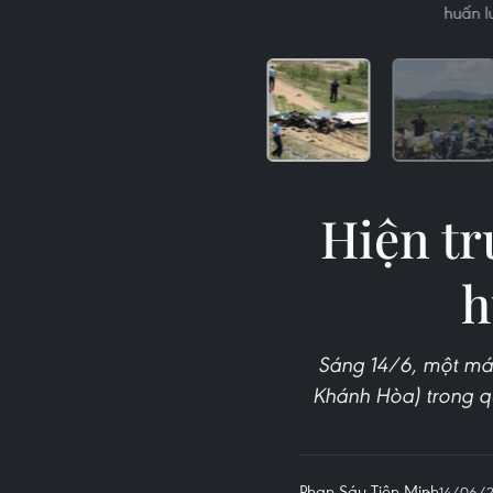
huấn l
Hiện tr
h
Sáng 14/6, một máy
Khánh Hòa) trong qu
Phan Sáu-Tiên Minh
14/06/2