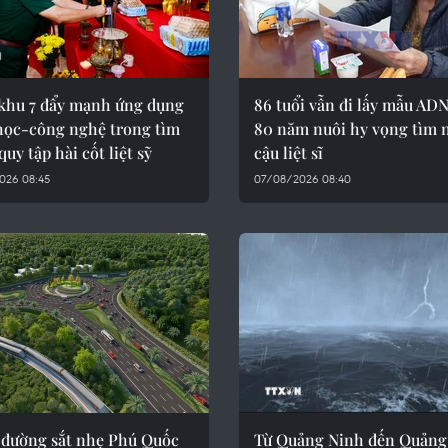
khu 7 đẩy mạnh ứng dụng
86 tuổi vẫn đi lấy mẫu ADN
học-công nghệ trong tìm
80 năm nuôi hy vọng tìm 
quy tập hài cốt liệt sỹ
cậu liệt sĩ
026 08:45
07/08/2026 08:40
 đường sắt nhẹ Phú Quốc
Từ Quảng Ninh đến Quảng