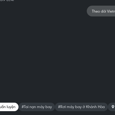
Theo dõi Viet
uấn luyện
#Tai nạn máy bay
#Rơi máy bay ở Khánh Hòa