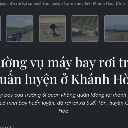
uyện, đã rơi tại xã Suối Tân, huyện Cam Lâm, tỉnh Khánh Hòa. (Ảnh:
ường vụ máy bay rơi t
uấn luyện ở Khánh H
 bay của Trường Sĩ quan không quân (đóng tại thành 
á trình bay huấn luyện, đã rơi tại xã Suối Tân, huyện
Hòa.
019 05:41