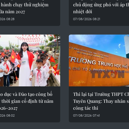
n hành chạy thử nghiệm
chủ động ứng phó với áp t
iữa năm 2027
nhiệt đới
026 08:28
07/08/2026 08:21
o dục và Đào tạo công bố
Thi lại tại Trường THPT 
 thời gian cố định từ năm
Tuyên Quang: Thay nhân s
026-2027
công tác thi
026 08:02
07/08/2026 07:41