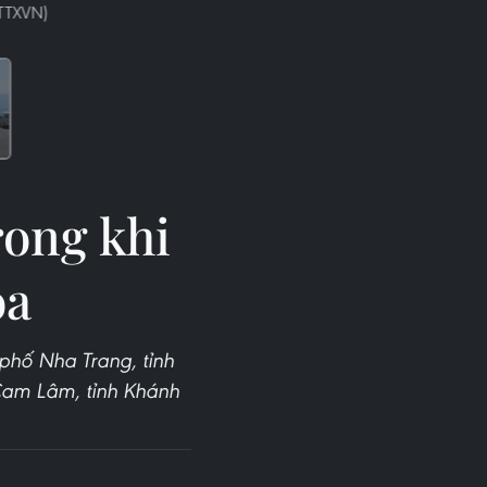
 TTXVN)
rong khi
òa
phố Nha Trang, tỉnh
 Cam Lâm, tỉnh Khánh