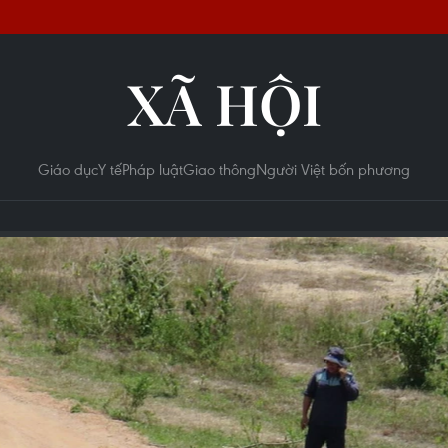
XÃ HỘI
Giáo dục
Y tế
Pháp luật
Giao thông
Người Việt bốn phương