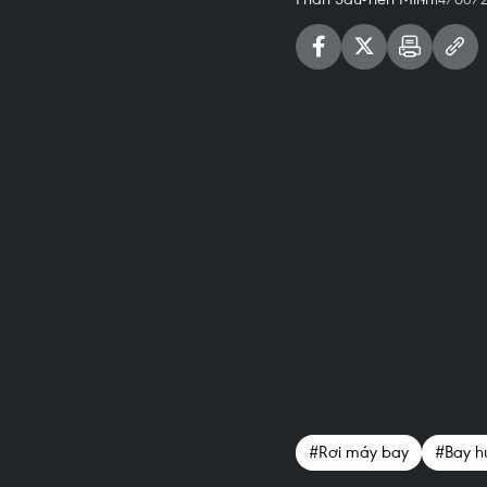
#Rơi máy bay
#Bay h