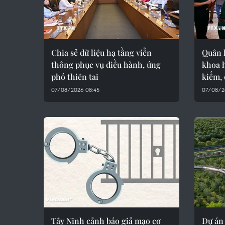
Chia sẻ dữ liệu hạ tầng viễn
Quân 
thông phục vụ điều hành, ứng
khoa 
phó thiên tai
kiếm, 
07/08/2026 08:45
07/08/2
Tây Ninh cảnh báo giả mạo cơ
Dự án