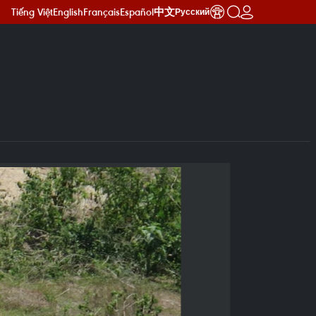
Tiếng Việt
English
Français
Español
中文
Русский