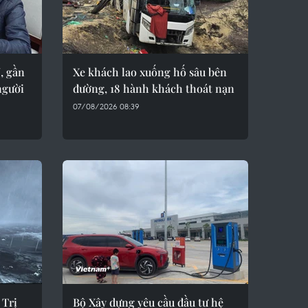
, gần
Xe khách lao xuống hố sâu bên
người
đường, 18 hành khách thoát nạn
07/08/2026 08:39
 Trị
Bộ Xây dựng yêu cầu đầu tư hệ