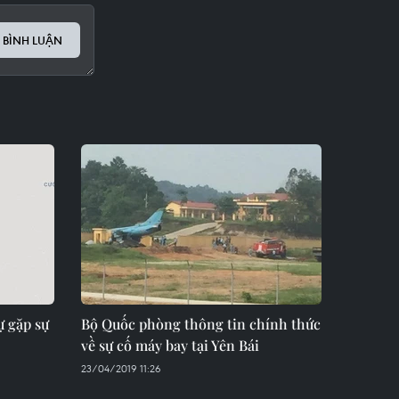
 BÌNH LUẬN
ự gặp sự
Bộ Quốc phòng thông tin chính thức
về sự cố máy bay tại Yên Bái
23/04/2019 11:26