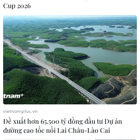
cuộc ‘chinh chiến’ ở nước ngoài
Cup 2026
08/05/2019 07:12
Trước khi chính thức ra mắt tại Việt Nam, “Vợ ba” - tác
phầm đầu tay của đạo diễn trẻ Nguyễn Phương Anh đã
tạo được tiếng vang tại nhiều liên hoan phim trên thế
giới.
vietnamplus.vn
Đề xuất hơn 65.500 tỷ đồng đầu tư Dự án
đường cao tốc nối Lai Châu-Lào Cai