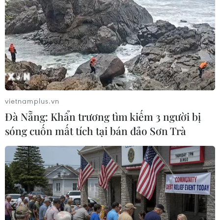
tranh lành mạnh./.
(TTXVN/Vietnam+)
vietnamplus.vn
Đà Nẵng: Khẩn trương tìm kiếm 3 người bị
sóng cuốn mất tích tại bán đảo Sơn Trà
# Hiệp hội xúc tiến phát triển Điện ảnh Việt Nam
#Tiến sỹ Ngô Phương Lan
#Thị trường điện ảnh