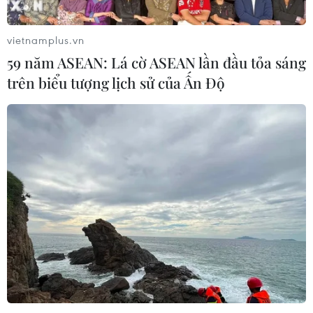
vietnamplus.vn
59 năm ASEAN: Lá cờ ASEAN lần đầu tỏa sáng
trên biểu tượng lịch sử của Ấn Độ