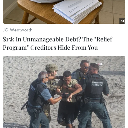
JG Wentworth
$15k In Unmanageable Debt? The "Relief
Program" Creditors Hide From You
Đại hội thành lập Hiệp hội Xúc tiến và Phát triển Điện ảnh Việt
Nam. (Nguồn: thethaovanhoa.vn)
Ngày 25/7, Đại hội thành lập Hiệp hội xúc tiến
phát triển Điện ảnh Việt Nam lần thứ Nhất,
nhiệm kỳ 2019-2024 đã diễn ra tại Hà Nội với sự
tham dự của hơn 100 đại biểu có hoạt động liên
quan đến sản xuất phim.