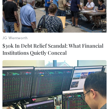
#Sản xuất phim
#Nguồn nhân lực điện ảnh
TP. Hà Nội
JG Wentworth
Theo dõi VietnamPlus
$30k In Debt Relief Scandal: What Financial
Institutions Quietly Conceal
TIN LIÊN QUAN