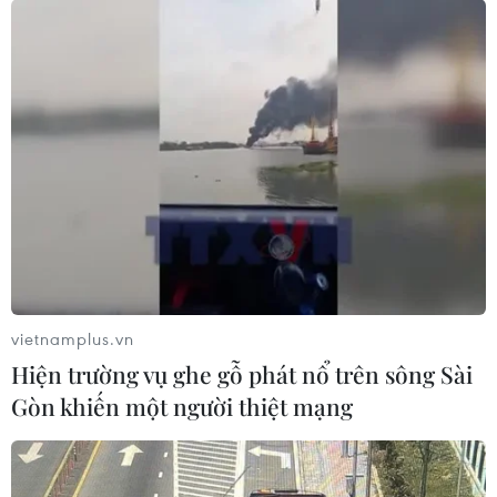
LHP Cannes: Hứa hẹn nhiều hấp dẫn, Việt
Nam tham gia với 2 tác phẩm
15/05/2019 03:14
Điện ảnh Việt Nam có hai tác phẩm được giới thiệu tại
Liên hoan phim Cannes 2019 là "Trống đợi" và "Hãy tỉnh
thức và sẵn sàng."
vietnamplus.vn
Hiện trường vụ ghe gỗ phát nổ trên sông Sài
Gòn khiến một người thiệt mạng