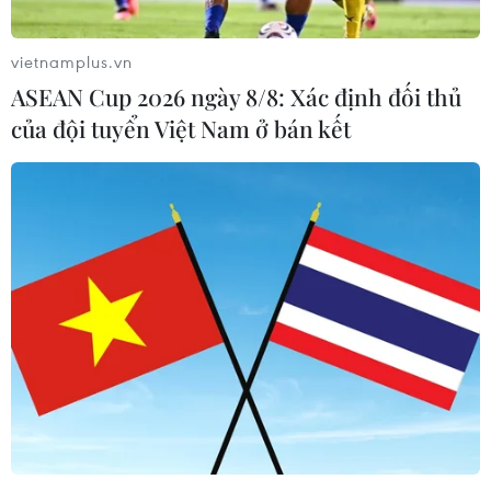
vietnamplus.vn
ASEAN Cup 2026 ngày 8/8: Xác định đối thủ
của đội tuyển Việt Nam ở bán kết
144 tác phẩm điện ảnh đăng ký tham gia
Giải thưởng Cánh diều 2018
04/04/2019 13:02
Hơn 50 cơ sở sản xuất phim trên cả nước gửi phim
đăng ký tham dự Giải Cánh diều 2018, với tổng cộng