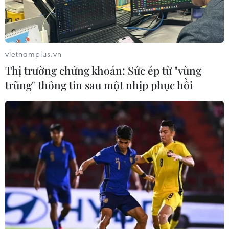
vietnamplus.vn
Thị trường chứng khoán: Sức ép từ "vùng
trũng" thông tin sau một nhịp phục hồi
Cơ hội xem miễn phí nhiều bộ phim đình
đám của điện ảnh Việt
03/04/2019 07:51
Trong dịp này, công chúng Thủ đô sẽ được xem miễn
phí nhiều bộ phim ấn tượng của điện ảnh Việt Nam
trong năm 2018 như “Người bất tử,” “Tháng năm rực
rỡ”…