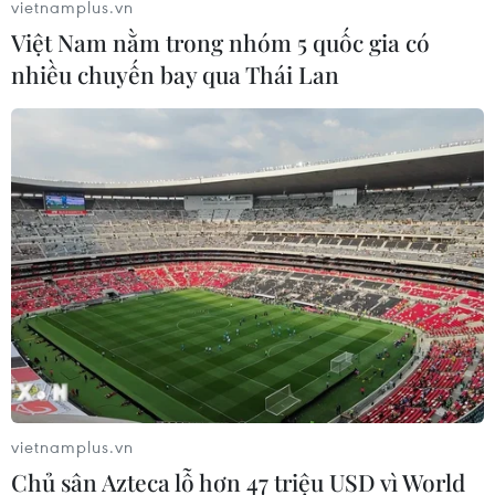
vietnamplus.vn
144 phim, trong đó có 2 công trình nghiên cứu, lý luận
Việt Nam nằm trong nhóm 5 quốc gia có
phê bình điện ảnh.
nhiều chuyến bay qua Thái Lan
vietnamplus.vn
‘Vợ ba’ ra mắt tại Việt Nam sau những
Chủ sân Azteca lỗ hơn 47 triệu USD vì World