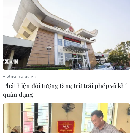
Nghị định 189 vừa có hiệu lực, phim
Nhà nước đặt hàng lập tức "gây sốt"
phòng vé
24/07/2026 11:44
The Odyssey “độc chiếm” IMAX, fan
ngậm ngùi vì Spider-Man 4 không có
suất
vietnamplus.vn
24/07/2026 04:09
Phát hiện đối tượng tàng trữ trái phép vũ khí
quân dụng
TP Hồ Chí Minh: Khai mạc Tuần
phim kỷ niệm 79 năm Ngày Thương
binh-Liệt sỹ
22/07/2026 11:29