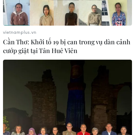
vietnamplus.vn
Cần Thơ: Khởi tố 19 bị can trong vụ dàn cảnh
cướp giật tại Tân Huê Viên