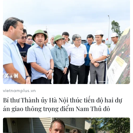
động của Hiệp hội.
Hiệp hội tập hợp các tổ chức, doanh nghiệp và
cá nhân làm công tác sản xuất phim, nhà đầu
tư, xúc tiến phát triển điện ảnh Việt Nam; tổ
chức, cá nhân có xu hướng hỗ trợ cho các hoạt
động đầu tư sản xuất, liên doanh.
Đặc biệt, hiệp hội liên kết với các nhà làm phim
trong nước, quốc tế, phát triển nội lực điện ảnh
Việt, mở rộng thị trường, quảng bá thương hiệu
điện ảnh Việt Nam, đào tạo nguồn nhân lực
vietnamplus.vn
điện ảnh chất lượng cao, mở rộng hợp tác quốc
Bí thư Thành ủy Hà Nội thúc tiến độ hai dự
tế điện ảnh, quảng bá du lịch...
án giao thông trọng điểm Nam Thủ đô
Đại hội thông qua Điều lệ hoạt động của Hiệp
hội xúc tiến phát triển Điện ảnh Việt Nam, đề ra
phương hướng, nhiệm vụ hoạt động của Hiệp