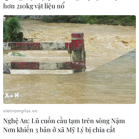
hơn 210kg vật liệu nổ
TIN CÙNG CHUYÊN MỤC
Phim Việt tham dự Liên hoan phim
ASEAN 2026 tại Hong Kong
07/08/2026 15:44
Doanh thu Người Nhện tăng nhanh
vietnamplus.vn
tại phòng vé Việt
Nghệ An: Lũ cuốn cầu tạm trên sông Nậm
03/08/2026 07:17
Nơn khiến 3 bản ở xã Mỹ Lý bị chia cắt