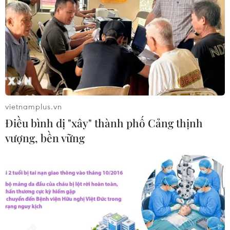
Nguyên mẫu thuyền chiến gây chú ý
trong "bom tấn" The Odyssey
22/07/2026 09:21
"Nghỉ hè sợ nghỉ hưu": Phim gia đình
xúc động gắn kết ông cháu cựu
vietnamplus.vn
chiến binh
Điều bình dị "xây" thành phố Cảng thịnh
22/07/2026 03:57
vượng, bền vững
Chiếu miễn phí loạt phim tài liệu dịp
79 năm Ngày Thương binh-Liệt sỹ
27/7
21/07/2026 08:55