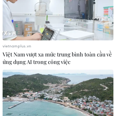
Theo dõi VietnamPlus
vietnamplus.vn
Việt Nam vượt xa mức trung bình toàn cầu về
ứng dụng AI trong công việc
TIN CÙNG CHUYÊN MỤC
Quảng Trị triệt phá đường dây vận
chuyển hơn 210kg vật liệu nổ
08/08/2026 01:59
Gỡ "điểm nghẽn" ở cấp cơ sở