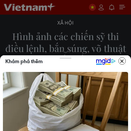
XÃ HỘI
Hình ảnh các chiến sỹ thi
điều lệnh, bắn súng, võ thuật
tại Đắk Lắk
Khám phá thêm
Tuấn Anh
21/06/2019 07:43
Sáng 21/6, Bộ Công an tổ chức Khai mạc Hội thi
điều lệnh, bắn súng, võ thuật Công an Nhân dân
lần thứ năm, năm 2019, bảng thi số 7 tại thành phố
Buôn Ma Thuột, tỉnh Đắk Lắk.