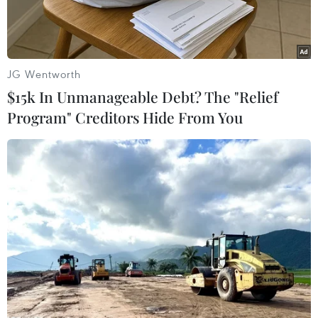
JG Wentworth
$15k In Unmanageable Debt? The "Relief
Program" Creditors Hide From You
Biểu diễn khí công trong hội thi. (Ảnh: Tuấn Anh/TTXVN)
Sáng 21/6, Bộ Công an tổ chức Khai mạc Hội thi
điều lệnh, bắn súng, võ thuật Công an Nhân dân
lần thứ năm, năm 2019, bảng thi số 7 tại thành