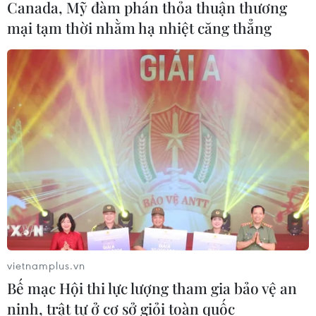
Canada, Mỹ đàm phán thỏa thuận thương
07/08/2026 14:37
mại tạm thời nhằm hạ nhiệt căng thẳng
Tăng cường năng lực ứng phó tình
trạng khẩn cấp với danh mục trang
thiết bị mới
07/08/2026 14:20
Khởi tố, truy nã 3 đối tượng hoạt
động nhằm lật đổ chính quyền nhân
dân
07/08/2026 13:51
Bộ đội biên phòng Hà Tĩnh cứu nạn
vietnamplus.vn
thành công ngư dân gặp tai nạn trên
Bế mạc Hội thi lực lượng tham gia bảo vệ an
biển
ninh, trật tự ở cơ sở giỏi toàn quốc