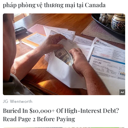
pháp phòng vệ thương mại tại Canada
Phần thi điều lệnh của các đơn vị. (Ảnh: Tuấn Anh/TTXVN)
JG Wentworth
Buried In $10,000+ Of High-Interest Debt?
Read Page 2 Before Paying