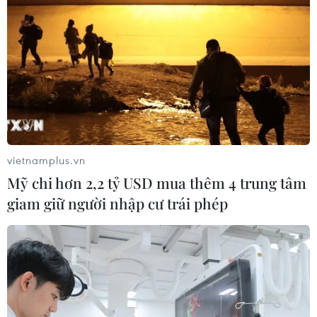
(TTXVN/Vietnam+)
vietnamplus.vn
Mỹ chi hơn 2,2 tỷ USD mua thêm 4 trung tâm
giam giữ người nhập cư trái phép
#Công an
#Hội thi điều lệnh
#Bắn súng
#Võ thuật
#Thành phố Buôn Ma Thuột
#Đắk Lắk
Đắk Lắk