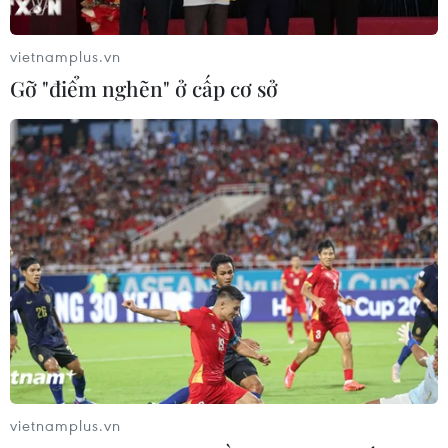
vietnamplus.vn
Gỡ "điểm nghẽn" ở cấp cơ sở
Biểu diễn khí công trong hội thi. (Ảnh: Tuấn Anh/TTXVN)
vietnamplus.vn