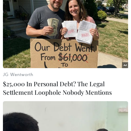
Phần thi điều lệnh của các đơn vị. (Ảnh: Tuấn Anh/TTXVN)
JG Wentworth
$25,000 In Personal Debt? The Legal
Settlement Loophole Nobody Mentions