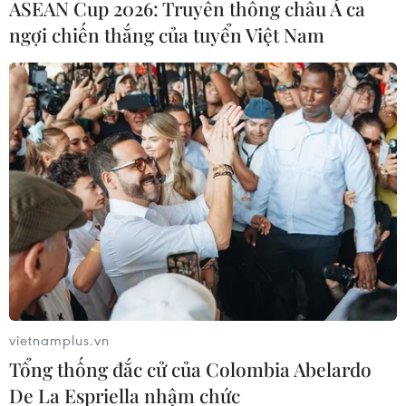
ASEAN Cup 2026: Truyền thông châu Á ca
ngợi chiến thắng của tuyển Việt Nam
Biểu diễn khí công trong hội thi. (Ảnh: Tuấn Anh/TTXVN)
vietnamplus.vn
Tổng thống đắc cử của Colombia Abelardo
De La Espriella nhậm chức