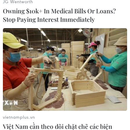
JG Wentworth
Owning $10k+ In Medical Bills Or Loans?
Stop Paying Interest Immediately
Phần thi điều lệnh của các đơn vị. (Ảnh: Tuấn Anh/TTXVN)
vietnamplus.vn
Việt Nam cần theo dõi chặt chẽ các biện