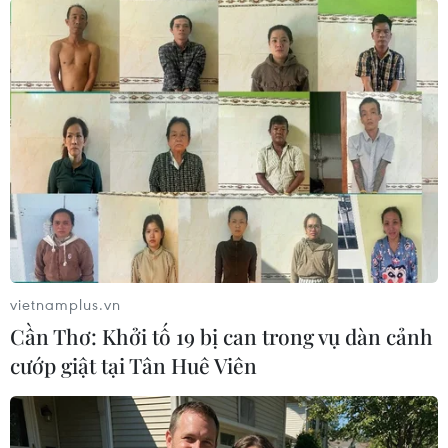
Phần thi điều lệnh của các đơn vị. (Ảnh: Tuấn Anh/TTXVN)
vietnamplus.vn
Cần Thơ: Khởi tố 19 bị can trong vụ dàn cảnh
Phần thi điều lệnh của các đơn vị. (Ảnh: Tuấn Anh/TTXVN)
cướp giật tại Tân Huê Viên