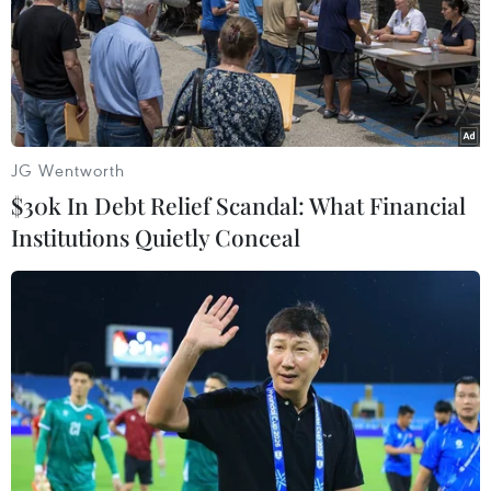
Biểu diễn võ thuật trong hội thi. (Ảnh: Tuấn Anh/TTXVN)
JG Wentworth
$30k In Debt Relief Scandal: What Financial
Institutions Quietly Conceal
Biểu diễn võ thuật trong hội thi. (Ảnh: Tuấn Anh/TTXVN)