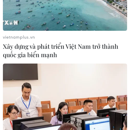
08/08/2026 01:46
Cần Thơ: Khởi tố 19 bị can trong vụ
vietnamplus.vn
dàn cảnh cướp giật tại Tân Huê Viên
Xây dựng và phát triển Việt Nam trở thành
08/08/2026 01:33
quốc gia biển mạnh
TP Hồ Chí Minh: Bắt khẩn cấp bảo
mẫu có hành vi bạo hành trẻ tại
trường mầm non
08/08/2026 01:33
Bộ Giáo dục và Đào tạo
công bố Khung kế hoạch thời gian