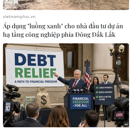
phố Buôn Ma Thuột, tỉnh Đắk Lắk.
vietnamplus.vn
Áp dụng "luồng xanh" cho nhà đầu tư dự án
hạ tầng công nghiệp phía Đông Đắk Lắk
Phần thi điều lệnh của các đơn vị. (Ảnh: Tuấn Anh/TTXVN)