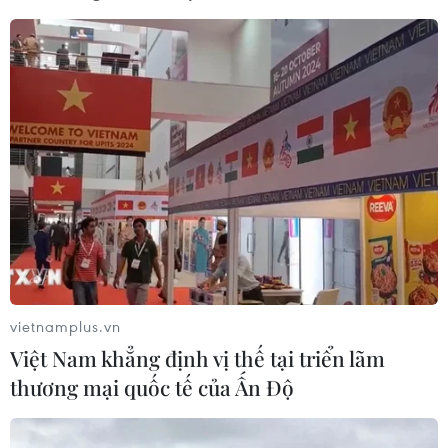
Biểu diễn khí công trong hội thi. (Ảnh: Tuấn Anh/TTXVN)
vietnamplus.vn
Việt Nam khẳng định vị thế tại triển lãm
thương mại quốc tế của Ấn Độ