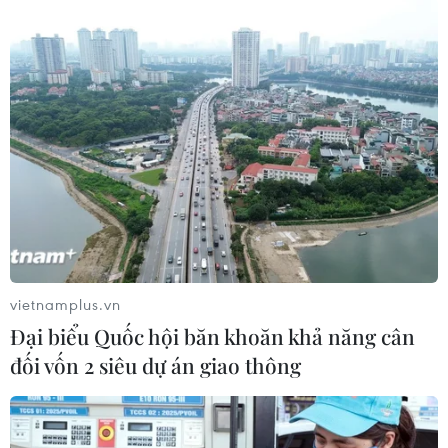
Hình ảnh và tin tức về Việt Nam, nước chủ nhà
của hội nghị Thượng đỉnh Trump – Kim lần này
sẽ được truyền đi toàn thế giới do ý nghĩa lịch
sử của cuộc gặp, và cơ hội để hai bên ký hiệp
định hòa bình thay cho thỏa thuận đình chiến
của hơn 60 năm trước./.
(Vietnam+)
vietnamplus.vn
Đại biểu Quốc hội băn khoăn khả năng cân
đối vốn 2 siêu dự án giao thông