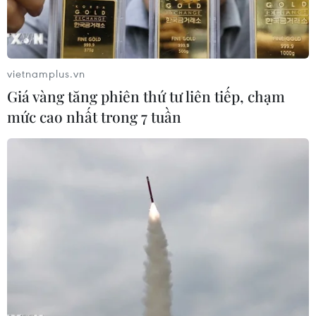
Hà Nội.
vietnamplus.vn
Giá vàng tăng phiên thứ tư liên tiếp, chạm
mức cao nhất trong 7 tuần
Một khách hàng nhí tỏ ra 'nghiêm túc' khi vừa được cắt kiểu
đầu giống nhà lãnh đạo Triều Tiên Kim Jong-un. (Ảnh: Minh
Sơn/Vietnam+)
Bên lề Hội nghị Thượng đỉnh Mỹ-Triều lần hai