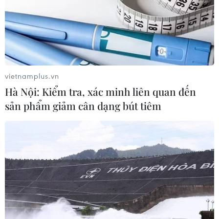
Sở Văn hóa và Thể thao Hà Nội đã treo 4.000 băngrôn
tuyên truyền, cổ động, quảng bá hình ảnh đất nước và
Thủ đô Hà Nội.
vietnamplus.vn
Hà Nội: Kiểm tra, xác minh liên quan đến
sản phẩm giảm cân dạng bút tiêm
Vì sao Việt Nam được lựa chọn là nơi tổ