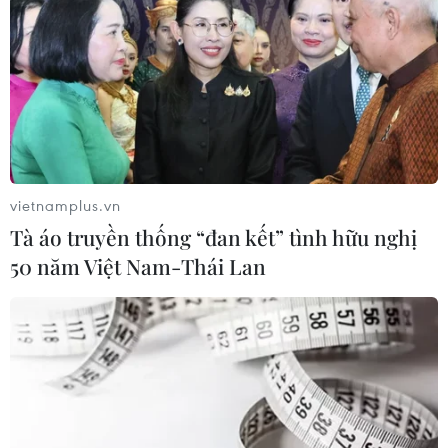
TIN LIÊN QUAN
vietnamplus.vn
Tà áo truyền thống “đan kết” tình hữu nghị
50 năm Việt Nam-Thái Lan
Hà Nội treo 4.000 băngrôn tuyên truyền
về thượng đỉnh Mỹ-Triều
24/02/2019 13:34
Để chuẩn bị cho Hội nghị thượng đỉnh Mỹ-Triều lần hai,