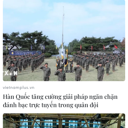
với thế giới.
TIN CÙNG CHUYÊN MỤC
Đưa gốm sứ Bình Dương vào mạng
lưới thủ công sáng tạo thế giới
05/08/2026 11:53
Đường sắt “lột xác”, mở hướng đi mới
với các đoàn tàu du lịch, di sản
vietnamplus.vn
21/07/2026 02:54
Hàn Quốc tăng cường giải pháp ngăn chặn
đánh bạc trực tuyến trong quân đội
Dự kiến đưa tàu du lịch Huế-Phong
Nha vào khai thác từ ngày 1/9