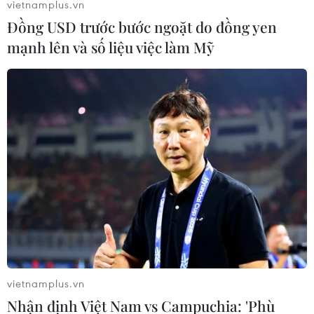
vietnamplus.vn
Đồng USD trước bước ngoặt do đồng yen
mạnh lên và số liệu việc làm Mỹ
Những chiêu ăn theo hội nghị Thượng
đỉnh Mỹ-Triều của người Hà Nội
24/02/2019 23:16
Trước thềm Hội nghị thượng đỉnh Mỹ - Triều lần 2 dự
kiến diễn ra vào ngày 27-28/2, nhiều cá nhân, nhà
hàng, cửa hiệu ở Hà Nội đã nhanh chóng tung ra các
'tuyệt chiêu' nhằm để quảng bá hình ảnh.
vietnamplus.vn
Nhận định Việt Nam vs Campuchia: 'Phù