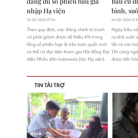
đảng đủ số phiếu bầu gia
Bầu cử d
nhập Hạ viện
bình, su
15/02/2024 07:34
14/02/2024 12:3
Theo quy định, các đảng chính trị tranh
Ngày bầu cử 
cử phải giành được tối thiểu 4% trong
ra khá suôn s
tổng số phiếu hợp lệ trên toàn quốc mới
tất cả các h
có thể cử đại diện tham gia Hội đồng Đại
13h cùng ngà
diện Nhân dân Indonesia (tức Hạ viện).
được tiến hà