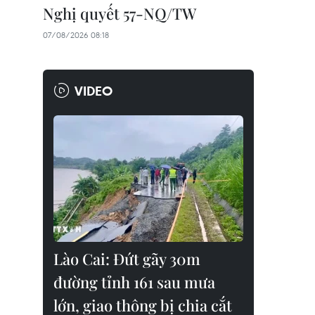
Nghị quyết 57-NQ/TW
07/08/2026 08:18
VIDEO
Lào Cai: Đứt gãy 30m
đường tỉnh 161 sau mưa
lớn, giao thông bị chia cắt