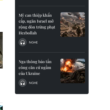
Mỹ can thiệp khẩn
cấp, ngăn Israel mở
rộng đòn trừng phạt
Hezbollah
NGHE
Nga thông báo tấn
công căn cứ ngầm
của Ukraine
NGHE