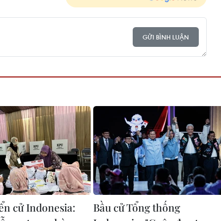
GỬI BÌNH LUẬN
ển cử Indonesia:
Bầu cử Tổng thống