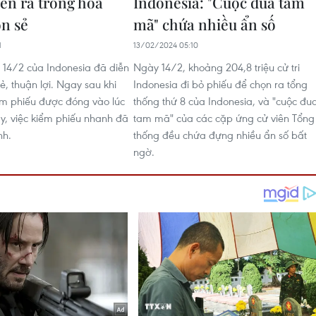
iễn ra trong hòa
Indonesia: "Cuộc đua tam
ôn sẻ
mã" chứa nhiều ẩn số
1
13/02/2024 05:10
14/2 của Indonesia đã diễn
Ngày 14/2, khoảng 204,8 triệu cử tri
ẻ, thuận lợi. Ngay sau khi
Indonesia đi bỏ phiếu để chọn ra tổng
òm phiếu được đóng vào lúc
thống thứ 8 của Indonesia, và "cuộc đu
y, việc kiểm phiếu nhanh đã
tam mã" của các cặp ứng cử viên Tổng
nh.
thống đều chứa đựng nhiều ẩn số bất
ngờ.