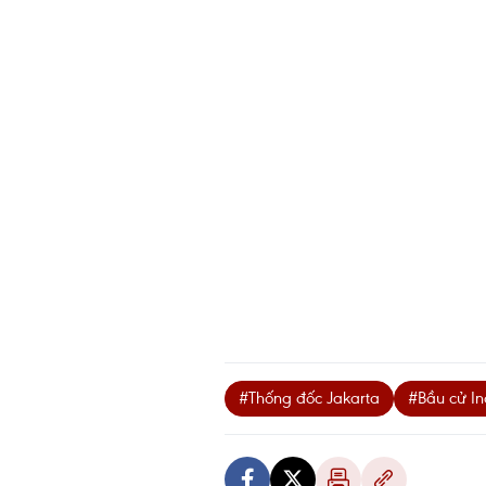
#Thống đốc Jakarta
#Bầu cử In