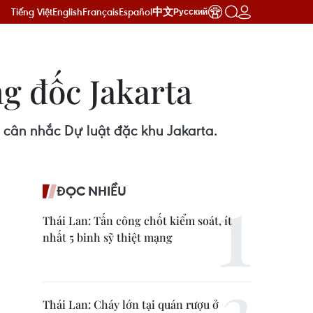
Tiếng Việt
English
Français
Español
中文
Русский
ng đốc Jakarta
 cân nhắc Dự luật đặc khu Jakarta.
ĐỌC NHIỀU
Thái Lan: Tấn công chốt kiểm soát, ít
nhất 5 binh sỹ thiệt mạng
Thái Lan: Cháy lớn tại quán rượu ở