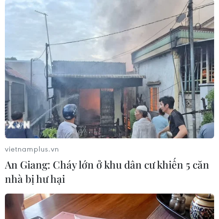
#Infographics
#Graphic News
#tin đồ họa
#thông tin đồ họa
#trung học phổ thông
#kế hoạch giáo dục
#hướng nghiệp
vietnamplus.vn
Theo dõi VietnamPlus
An Giang: Cháy lớn ở khu dân cư khiến 5 căn
nhà bị hư hại