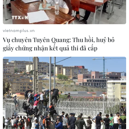
Đề xuất trợ cấp một lần cho giáo viên
mầm non đã nghỉ công tác chưa
hưởng chế độ
vietnamplus.vn
05/08/2026 14:59
Vụ chuyên Tuyên Quang: Thu hồi, huỷ bỏ
giấy chứng nhận kết quả thi đã cấp
Chính sách khuyến khích doanh
nghiệp tham gia hoạt động giáo dục
nghề nghiệp
05/08/2026 14:58
Thực hiện các nhiệm vụ trọng tâm
trong năm học 2026-2027
05/08/2026 13:13