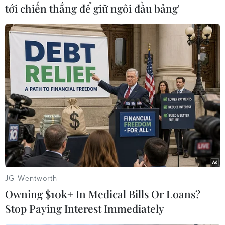
3/8/2022 của Bộ Giáo dục và Đào tạo, học sinh
tới chiến thắng để giữ ngôi đầu bảng'
mỗi ngày học 1 buổi, mỗi buổi không quá 5 tiết
học, mỗi tiết học 45 phút.
Bộ Giáo dục và Đào tạo khuyến khích các trường
Trung học phổ thông đủ điều kiện thực hiện dạy
học 2 buổi/ngày thực hiện theo hướng dẫn của
Bộ./.
(TTXVN/Vietnam+)
JG Wentworth
Owning $10k+ In Medical Bills Or Loans?
Stop Paying Interest Immediately