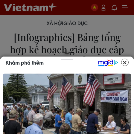
XÃ HỘI
GIÁO DỤC
[Infographics] Bảng tổng
hợp kế hoạch giáo dục cấp
Trung học phổ thông
Khám phá thêm
08/08/2022 23:24
Theo Thông tư số 13/2022/TT-BGDĐT ngày
3/8/2022 của Bộ Giáo dục và Đào tạo, học sinh
mỗi ngày học 1 buổi, mỗi buổi không quá 5 tiết
học, mỗi tiết học 45 phút.