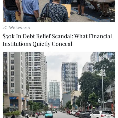
JG Wentworth
$30k In Debt Relief Scandal: What Financial
Institutions Quietly Conceal