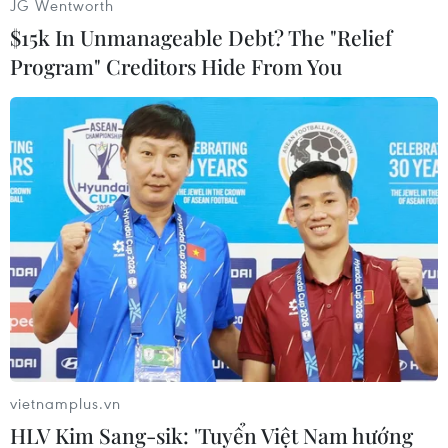
JG Wentworth
$15k In Unmanageable Debt? The "Relief
Program" Creditors Hide From You
(Nhấp chuột để xem kích thước chuẩn)
vietnamplus.vn
Theo Thông tư số 13/2022/TT-BGDĐT ngày
HLV Kim Sang-sik: 'Tuyển Việt Nam hướng