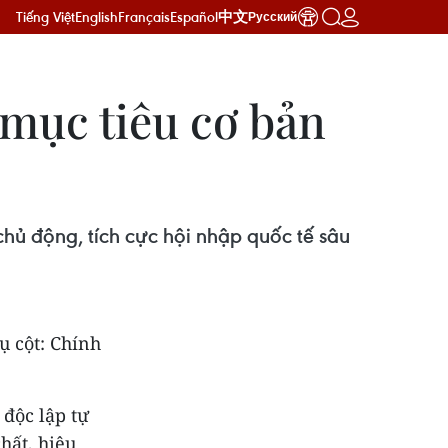
Tiếng Việt
English
Français
Español
中文
Русский
 mục tiêu cơ bản
chủ động, tích cực hội nhập quốc tế sâu
ụ cột: Chính
 độc lập tự
hất, hiệu