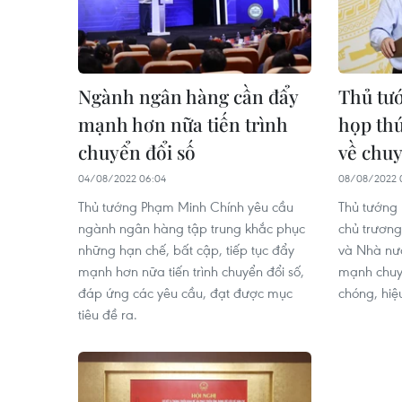
Ngành ngân hàng cần đẩy
Thủ tướ
mạnh hơn nữa tiến trình
họp thứ
chuyển đổi số
về chuy
04/08/2022 06:04
08/08/2022 0
Thủ tướng Phạm Minh Chính yêu cầu
Thủ tướng 
ngành ngân hàng tập trung khắc phục
chủ trương
những hạn chế, bất cập, tiếp tục đẩy
và Nhà nướ
mạnh hơn nữa tiến trình chuyển đổi số,
mạnh chuy
đáp ứng các yêu cầu, đạt được mục
chóng, hiệ
tiêu đề ra.