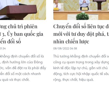
ng chủ trì phiên
Chuyển đổi số liên tục đ
 3, Ủy ban quốc gia
mới với tư duy đột phá, 
ển đổi số
nhìn chiến lược
1:34
08/08/2022 06:58
khẳng định chuyển đổi số là
Thủ tướng khẳng định chuyển đổi s
, định hướng lớn của Đảng
công cụ quan trọng trong xây dựn
c, vấn đề đặt ra là phải đẩy
kinh tế độc lập tự chủ, gắn với chủ
ển đổi số một cách nhanh
động, tích cực hội nhập quốc tế sâ
u quả và thực chất.
rộng, thực chất, hiệu quả.