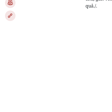
quả./.