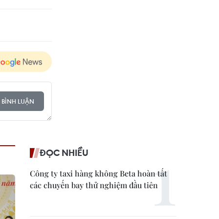
 BÌNH LUẬN
ĐỌC NHIỀU
Công ty taxi hàng không Beta hoàn tất
các chuyến bay thử nghiệm đầu tiên