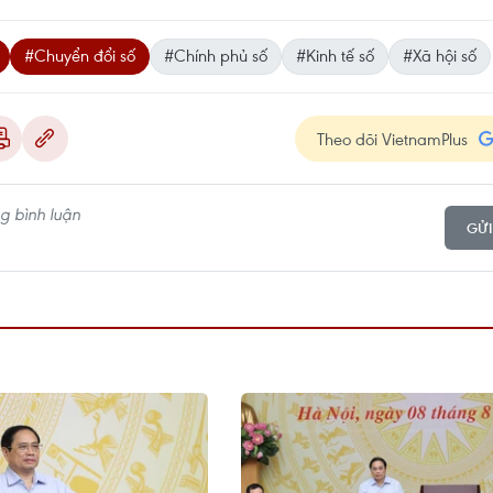
#Chuyển đổi số
#Chính phủ số
#Kinh tế số
#Xã hội số
Theo dõi VietnamPlus
GỬI