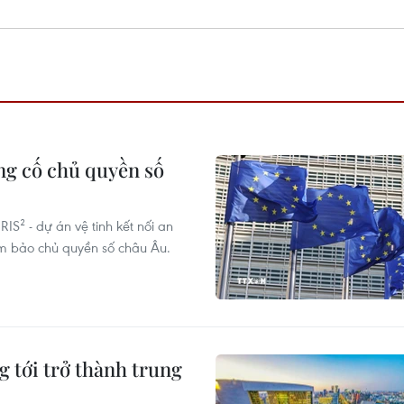
ủng cố chủ quyền số
IS² - dự án vệ tinh kết nối an
ảm bảo chủ quyền số châu Âu.
 tới trở thành trung