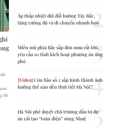
Áp thấp nhiệt đới đổi hướng Tây Bắc,
tăng cường độ và di chuyển nhanh hơn
ghi
ong
Miền núi phía Bắc sắp đón mưa rất lớn,
yêu cầu 10 tỉnh kích hoạt phương án ứng
phó
iệt
Cơn bão số 2 sắp hình thành ảnh
i
hưởng thế nào đến thời tiết Hà Nội?
qua.
g đã
Hà Nội phê duyệt chủ trương đầu tư dự
án cải tạo “toàn diện” sông Nhuệ