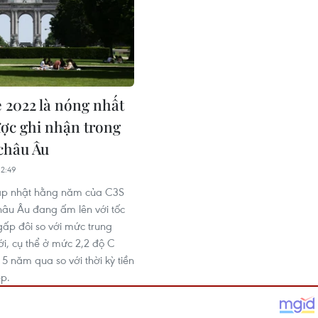
 2022 là nóng nhất
ợc ghi nhận trong
 châu Âu
2:49
ập nhật hằng năm của C3S
hâu Âu đang ấm lên với tốc
ấp đôi so với mức trung
iới, cụ thể ở mức 2,2 độ C
 5 năm qua so với thời kỳ tiền
p.