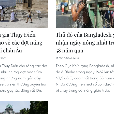
 gia Thụy Điển
Thủ đô của Bangladesh 
o về các đợt nắng
nhận ngày nóng nhất tr
i châu Âu
58 năm qua
05:29
16/04/2023 22:15
 Thụy Điển cho rằng các đợt
Theo Cục Khí tượng Bangladesh, nh
 như những đợt bao trùm
độ ở Dhaka trong ngày 16/4 lên tớ
rong những năm gần đây
40,5 độ C, cao nhất trong 58 năm 
sẽ trở nên thường xuyên hơn
Nhựa đường trên một số con đườn
hơn, gây tác động rất lớn.
bị chảy trong cái nóng giữa trưa.