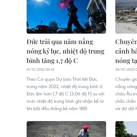
Đức trải qua năm nắng
Chuyên
nóng kỷ lục, nhiệt độ trung
cảnh bá
bình tăng 1,7 độ C
nóng tạ
31/12/2022 00:42
05/01/2023 
Theo Cơ quan Dự báo Thời tiết Đức,
Chuyên gia
trong năm 2022, nhiệt độ trung bình ở
nắng nóng
Đức ấm hơn 1,7 độ C (3,06 độ F) so với
châu Âu t
mức nhiệt độ trung bình ghi nhận kể từ
chắc chắn 
khi bắt đầu thống kê năm 1881.
và dữ dội 