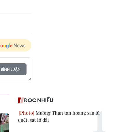
 BÌNH LUẬN
ĐỌC NHIỀU
Mường Than tan hoang sau lũ
quét, sạt lở đất