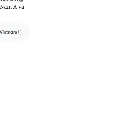
g Nam Á và
(Vietnam+)