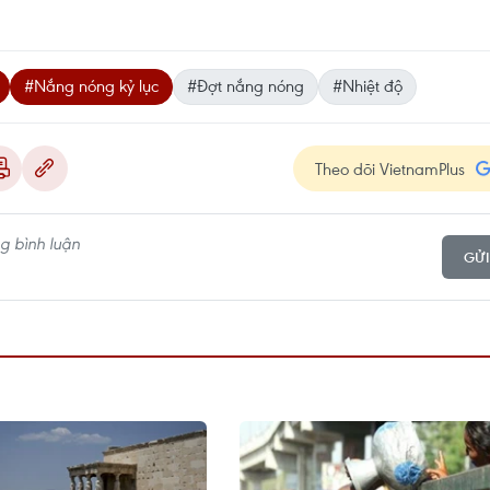
#Nắng nóng kỷ lục
#Đợt nắng nóng
#Nhiệt độ
Theo dõi VietnamPlus
GỬI