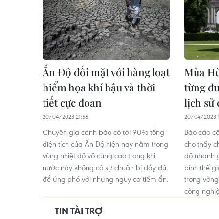
Ấn Độ đối mặt với hàng loạt
Mùa Hè
hiểm họa khí hậu và thời
từng đư
tiết cực đoan
lịch sử
20/04/2023 21:56
20/04/2023 1
Chuyên gia cảnh báo có tới 90% tổng
Báo cáo c
diện tích của Ấn Độ hiện nay nằm trong
cho thấy c
vùng nhiệt độ vô cùng cao trong khi
độ nhanh g
nước này không có sự chuẩn bị đầy đủ
bình thế g
để ứng phó với những nguy cơ tiềm ẩn.
trong vòng
công nghiệ