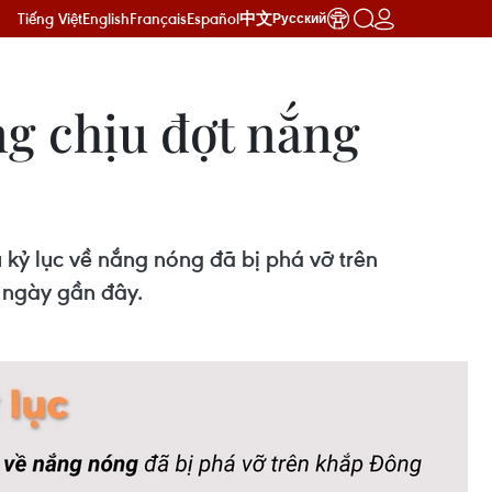
Tiếng Việt
English
Français
Español
中文
Русский
ng chịu đợt nắng
 kỷ lục về nắng nóng đã bị phá vỡ trên
 ngày gần đây.