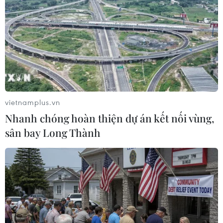
Borussia Dortmund đã trải qua 38 ngày, hay nói chính
xác hơn sau bốn trận liên tiếp không thắng ở
Bundesliga, và chỉ giành được vẻn vẹn 3 điểm. BVB
đang gặp khủng khoảng?
vietnamplus.vn
Nhanh chóng hoàn thiện dự án kết nối vùng,
sân bay Long Thành