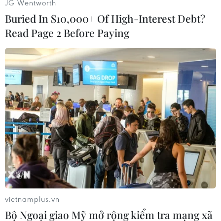
JG Wentworth
#Boca Juniors
#Tin đồ họa
#Thông tin đồ họa
Buried In $10,000+ Of High-Interest Debt?
#Infographics
#Graphic news
Read Page 2 Before Paying
Theo dõi VietnamPlus
TIN LIÊN QUAN
vietnamplus.vn
Bộ Ngoại giao Mỹ mở rộng kiểm tra mạng xã