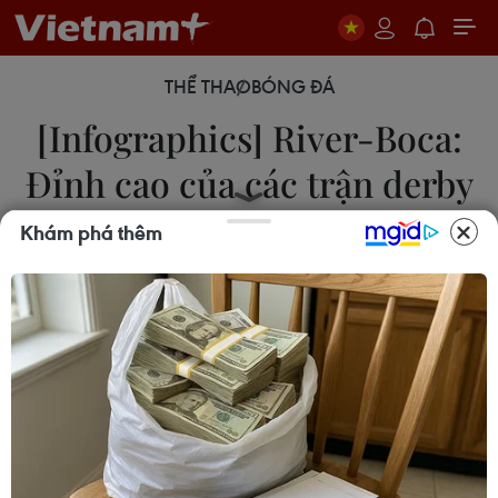
THỂ THAO
BÓNG ĐÁ
[Infographics] River-Boca:
Đỉnh cao của các trận derby
Khám phá thêm
12/12/2016 12:16
Trận đấu giữa 2 đội bóng giàu thành tích nhất
Argentina hứa hẹn sẽ mang lại những phút gay
cấn cho người hâm mộ.