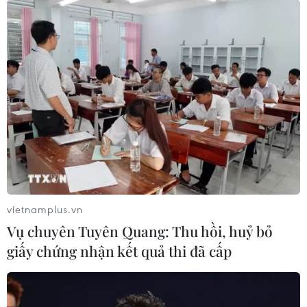
vietnamplus.vn
Vụ chuyên Tuyên Quang: Thu hồi, huỷ bỏ
giấy chứng nhận kết quả thi đã cấp