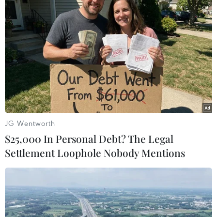
trò thực sự của tiền vệ này.
JG Wentworth
$25,000 In Personal Debt? The Legal
Settlement Loophole Nobody Mentions
Giành 3 điểm sau 4 trận: Giải mã khủng
hoảng Borussia Dortmund
31/10/2016 11:30