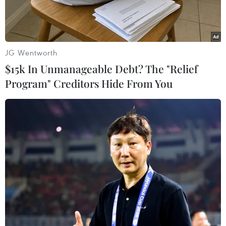
JG Wentworth
$15k In Unmanageable Debt? The "Relief
Program" Creditors Hide From You
Nhấp chuột để xem kích thước chuẩn.
Trận đấu giữa 2 đội bóng giàu thành tích nhất
Argentina hứa hẹn sẽ mang lại những phút gay
cấn cho người hâm mộ./.