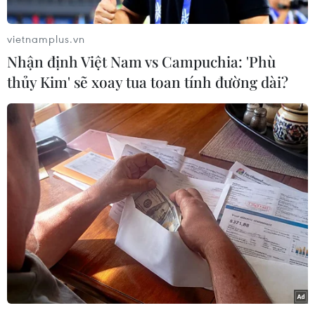
(Vietnam+)
vietnamplus.vn
Nhận định Việt Nam vs Campuchia: 'Phù
thủy Kim' sẽ xoay tua toan tính đường dài?
#Giày đá bóng
#Thể thao
#Bóng đá
#River Plate
#Boca Juniors
#Bàn thắng
#River Plate