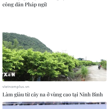
công dân Pháp ngữ
Thế khó của Biden khi nỗ lực "hồi sinh"
thỏa thuận hạt nhân Iran
26/02/2021 06:58
Tổng thống Iran Hassan Rohani cho biết sẵn sàng
thương lượng với Mỹ nhưng với một cách tiếp cận có
phối hợp đồng bộ, cùng đưa ra những biện pháp trở lại
thỏa thuận hạt nhân Iran.
vietnamplus.vn
Làm giàu từ cây na ở vùng cao tại Ninh Bình