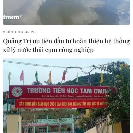
đối với các cơ sở hạt nhân của nước này, được cho là
nhằm gây áp lực để với các nước châu Âu.
vietnamplus.vn
Quảng Trị ưu tiên đầu tư hoàn thiện hệ thống
xử lý nước thải cụm công nghiệp
IAEA quan ngại sâu sắc về cơ sở hạt nhân
bí mật của Iran