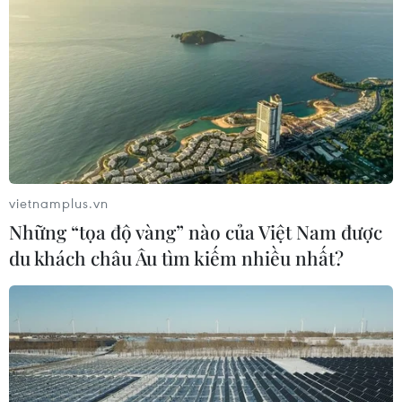
vietnamplus.vn
Những “tọa độ vàng” nào của Việt Nam được
du khách châu Âu tìm kiếm nhiều nhất?