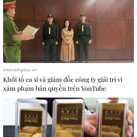
Israel và Hội đồng Hòa bình thảo
luận giải giáp vũ khí tại Gaza
04/08/2026 05:06
Iran đề xuất thành lập liên minh an
ninh giữa các nước Hồi giáo trong
khu vực
vietnamplus.vn
04/08/2026 03:21
Khởi tố ca sĩ và giám đốc công ty giải trí vì
xâm phạm bản quyền trên YouTube
Iran ra điều kiện gì với Mỹ
trước khi mở lại Eo biển Hormuz?
03/08/2026 16:12
Iran tuyên bố chưa đạt đủ điều kiện