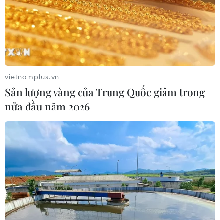
vietnamplus.vn
Sản lượng vàng của Trung Quốc giảm trong
nửa đầu năm 2026
Iran áp đặt hạn chế đối với thanh sát viên
của Liên hợp quốc
23/02/2021 14:03
Truyền hình nhà nước Iran ngày 23/2 đưa tin nước này
chính thức bắt đầu hạn chế các cuộc thanh sát quốc tế