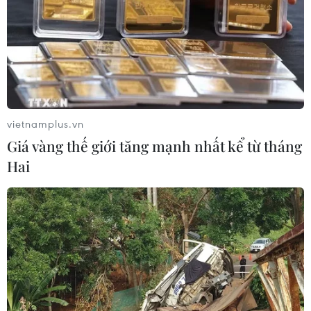
để mở lại eo biển Hormuz
03/08/2026 15:59
Làn sóng người Israel di cư ra nước
ngoài vẫn ở mức kỷ lục
vietnamplus.vn
03/08/2026 11:32
Giá vàng thế giới tăng mạnh nhất kể từ tháng
Hai
Tín hiệu tích cực đối với tiến trình
phục hồi kinh tế của Syria
03/08/2026 07:22
Tổng thống Mỹ: Các bên đạt bước