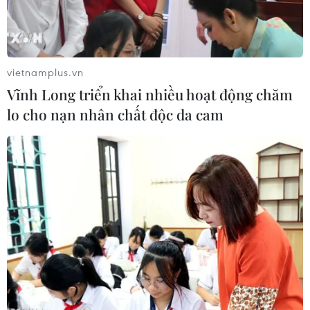
vietnamplus.vn
Vĩnh Long triển khai nhiều hoạt động chăm
lo cho nạn nhân chất độc da cam
Bên trong cơ sở hạt nhân Fordo ở Qom, miền Bắc Iran. (Ảnh:
AFP/TTXVN)
Iran cảnh báo sẽ chấm dứt một thỏa thuận
mang tính tạm thời đã ký với Cơ quan Năng
lượng nguyên tử quốc tế (IAEA) vào cuối tuần