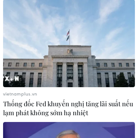
động đáp trả mà Washington cho là vi phạm
thỏa thuận trước./.
(TTXVN/Vietnam+)
vietnamplus.vn
Thống đốc Fed khuyến nghị tăng lãi suất nếu
lạm phát không sớm hạ nhiệt