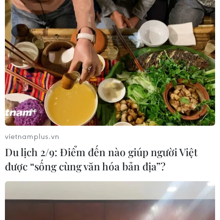
Iran-Oman đàm phán thiết lập tuyến
hàng hải mới qua eo biển Hormuz
04/08/2026 22:42
Cố vấn quân sự Iran tiết lộ
sốc, tuyên bố hàng trăm binh sĩ Mỹ
đã thiệt mạng
04/08/2026 15:51
vietnamplus.vn
Du lịch 2/9: Điểm đến nào giúp người Việt
Liban và Israel nối lại đàm phán trực
được “sống cùng văn hóa bản địa”?
tiếp về giải giáp Hezbollah
04/08/2026 14:56