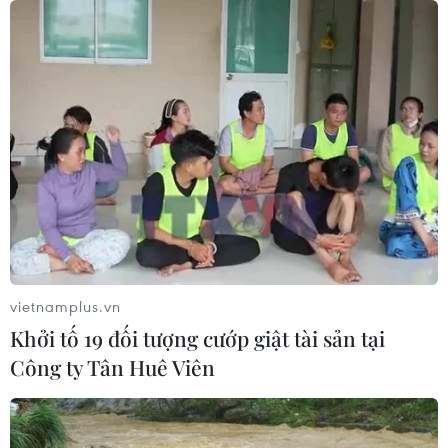
18/02/2021 00:35
Thủ tướng Đức Angela Merkel nhấn mạnh Chính phủ
Đức rất mong muốn duy trì JCPOA, đồng thời bày tỏ
quan ngại khi Iran tiếp tục không tuân thủ các nghĩa vụ
theo thỏa thuận hạt nhân lịch sử này.
vietnamplus.vn
Khởi tố 19 đối tượng cướp giật tài sản tại
Công ty Tân Huê Viên