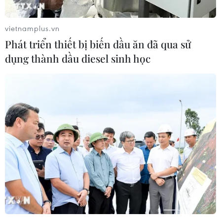
vietnamplus.vn
Phát triển thiết bị biến dầu ăn đã qua sử
dụng thành dầu diesel sinh học
Vấn đề hạt nhân Iran: Cuộc chiến giữa sự
thật và diễn ngôn
01/02/2021 03:51
Tổng thống đắc cử Mỹ đã đưa ra hứa hẹn rằng ông sẽ
quay lại thỏa thuận hạt nhân Iran với điều kiện Tehran
quay trở lại tuân thủ các quy định. Về vấn đề này, có
một số yếu tố cần được chú ý.