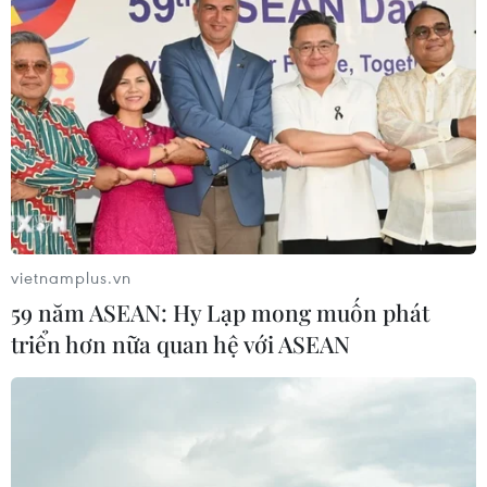
Iran phải đi bước đầu tiên nhằm khôi phục
kênh ngoại giao bằng cách thay đổi hành vi của
mình ở trong nước cũng như thay đổi hành vi
của các lực lượng dân quân ủy nhiệm từng tổ
chức các cuộc tấn công nhằm vào lực lượng Mỹ
ở Iraq và các đồng minh của Mỹ là Israel và
Saudi Arabia trong những năm gần đây.
Taleblu nói: “Washington nên làm việc với các
đối tác khu vực đa dạng, từ Israel đến Saudi
vietnamplus.vn
Arabia, để xem họ chấp nhận một kết thúc như
59 năm ASEAN: Hy Lạp mong muốn phát
thế nào (đối với cuộc xung đột của họ với Iran
triển hơn nữa quan hệ với ASEAN
và các lực lượng ủy nhiệm của nước này), để
những mong muốn của các đồng minh này của
Mỹ được đưa vào trong một thỏa thuận lớn hơn,
rộng hơn và tốt hơn với Iran"./.