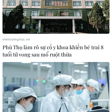
Theo dõi VietnamPlus
vietnamplus.vn
Phú Thọ làm rõ sự cố y khoa khiến bé trai 8
tuổi tử vong sau mổ ruột thừa
TIN LIÊN QUAN