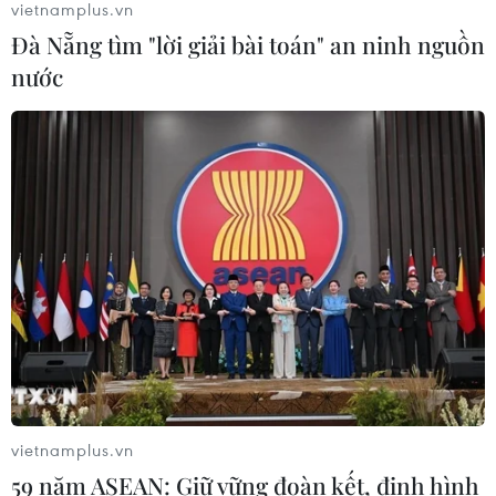
vietnamplus.vn
Đà Nẵng tìm "lời giải bài toán" an ninh nguồn
nước
vietnamplus.vn
59 năm ASEAN: Giữ vững đoàn kết, định hình