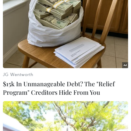
được đưa ra vào lúc Tehran liên tục gia tăng áp
lực đối với tân chính quyền Mỹ Joe Biden như
thông báo tăng mức làm giàu chất urani; sản
xuất urani kim loại; lắp đặt các lò ly tâm tân
tiến và đặc biệt là thông báo hạn chế các thanh
tra viên của Cơ quan Năng lượng Nguyên tử
Quốc tế (IAEA) được tự do đến giám sát các hoạt
động khai thác hạt nhân của Iran kể từ ngày
23/2.
JG Wentworth
Thái độ hòa dịu này cho thấy chính quyền ông
$15k In Unmanageable Debt? The "Relief
Biden chấp nhận tiến trước một bước, trong khi
Program" Creditors Hide From You
đôi bên khăng khăng kiên định lập trường để
trở lại với thỏa thuận hạt nhân, vốn dĩ rơi vào
bế tắc kể từ khi người tiền nhiệm của Tổng
thống Biden, ông Donald Trump, đơn phương
rút nước Mỹ ra khỏi văn bản này và tái lập các