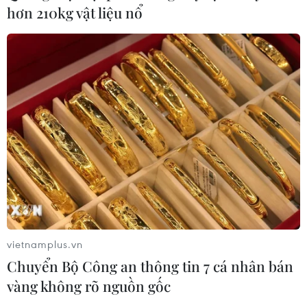
hơn 210kg vật liệu nổ
chắc về một kết quả nhanh chóng.
vietnamplus.vn
Chuyển Bộ Công an thông tin 7 cá nhân bán
Đức mong muốn duy trì thỏa thuận hạt
vàng không rõ nguồn gốc
nhân Iran năm 2015