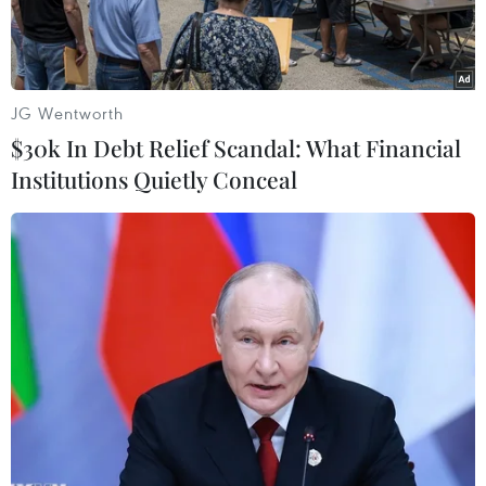
JG Wentworth
$30k In Debt Relief Scandal: What Financial
Institutions Quietly Conceal
Bên trong cơ sở hạt nhân Fordo ở Qom, miền Bắc Iran. (Ảnh:
AFP/TTXVN)
Theo eurasiareview/Đài RFI, khi Tổng thống Mỹ
Joe Biden bắt đầu nỗ lực ngoại giao để khôi
phục thỏa thuận hạt nhân năm 2015 giữa Iran
và các cường quốc thế giới.