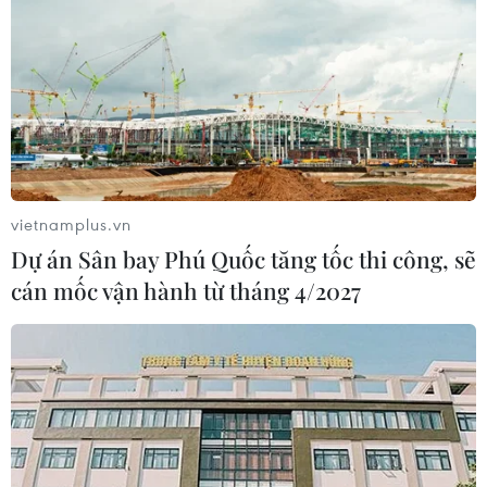
(Vietnam+)
vietnamplus.vn
Dự án Sân bay Phú Quốc tăng tốc thi công, sẽ
cán mốc vận hành từ tháng 4/2027
#Iran
#Thỏa thuận hạt nhân Iran
#Tổng thống Joe Biden
#JCPOA
Iran
Mỹ