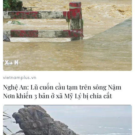
Trung Quốc đánh giá cách tiếp cận đúng
đắn của Mỹ với JCPOA
23/02/2021 04:56
Trung Quốc đánh giá cao việc IAEA và AEOI đã đạt
được một "giải pháp tạm thời" cho các công tác thanh
sát hạt nhân ở nước Cộng hòa Hồi giáo này.
vietnamplus.vn
Nghệ An: Lũ cuốn cầu tạm trên sông Nậm
Nơn khiến 3 bản ở xã Mỹ Lý bị chia cắt