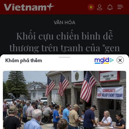
VĂN HÓA
Khối cựu chiến binh dễ
thương trên tranh của "gen
Z" yêu nước
Khám phá thêm
Minh Anh
21/09/2025 14:18
39 họa sỹ trẻ tuổi, phần lớn sinh sau năm 1997 (gen
Z) thể hiện tình yêu nước màu sắc tươi sáng, trong
trẻo và giàu cảm xúc trên "chất liệu" số hóa (vẽ kỹ
thuật số trên máy tính).