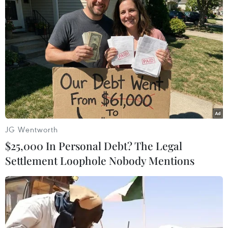
Triển lãm mang đến 40 bức tranh từ 39 họa sỹ trẻ, năm sinh từ
1995 đến sau 2000. Ngôn ngữ hội họa đương đại của người trẻ
JG Wentworth
mang sức sống mới mẻ. (Ảnh: Minh Anh/Vietnam+)
$25,000 In Personal Debt? The Legal
Settlement Loophole Nobody Mentions