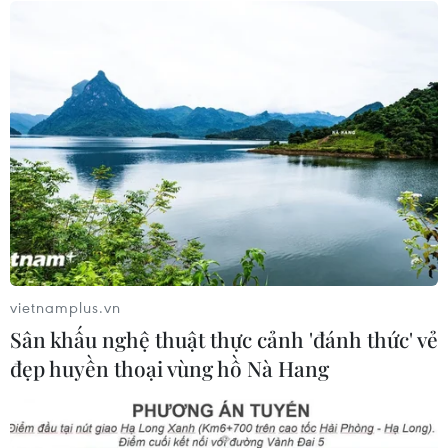
Nghị quyết số 80-NQ/TW: Hải Phòng
- bản sắc cửa biển và chiều sâu văn
hóa
07/08/2026 03:08
Việt Nam hướng tới trở
thành trung tâm văn hóa và sáng tạo
hàng đầu khu vực
06/08/2026 23:33
vietnamplus.vn
Sân khấu nghệ thuật thực cảnh 'đánh thức' vẻ
Buổi hòa nhạc kéo dài 639 năm vừa
đẹp huyền thoại vùng hồ Nà Hang
mới hoàn thành 4% hành trình
06/08/2026 11:54