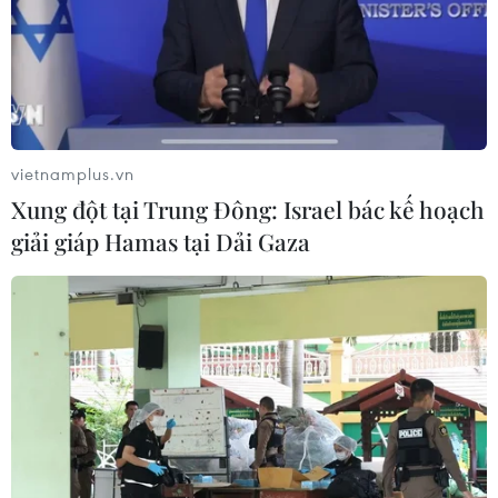
"Đàn cá gỗ" được nhận xét là có chất indie trẻ trung,
giàu tâm sự của những người trẻ đang đứng trước
những ngã rẽ cuộc đời, tìm cách cân bằng giữa cuộc
sống và những đam mê cá nhân.
vietnamplus.vn
Xung đột tại Trung Đông: Israel bác kế hoạch
giải giáp Hamas tại Dải Gaza