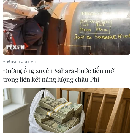
Cùng với tranh là nhiều hoạt động checkin, thể hiện tình yêu
nước một cách sáng tạo. (Ảnh: Minh Anh/Vietnam+)
vietnamplus.vn
Đường ống xuyên Sahara-bước tiến mới
trong liên kết năng lượng châu Phi