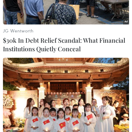
JG Wentworth
$30k In Debt Relief Scandal: What Financial
Institutions Quietly Conceal
Từ 21-30/9 tại Di tích Văn Miếu-Quốc Tử Giám (Hà Nội) có triển
lãm tranh có tên "Dân tộc tự hào" do Trung tâm Hoạt động Văn
hóa Khoa học Văn Miếu-Quốc Tử Giám phối hợp với doanh
nghiệp sáng tạo TiredCity tổ chức. (Ảnh: Minh Anh/Vietnam+)