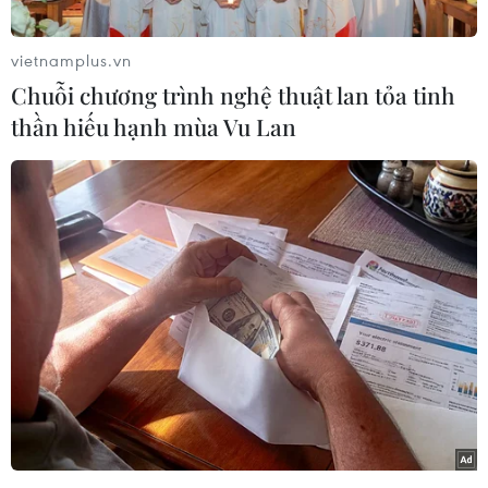
vietnamplus.vn
Chuỗi chương trình nghệ thuật lan tỏa tinh
thần hiếu hạnh mùa Vu Lan
Tại đây trưng bày nhiều khoảnh khắc yêu nước lấy cảm hứng
từ các đại lễ kỷ niệm lớn như A50 (50 năm Giải phóng miền
Nam, thống nhất đất nước) và A80 (80 năm Cách mạng
Tháng Tám thành công và Quốc khánh 2/9). (Ảnh: Minh
Anh/Vietnam+)