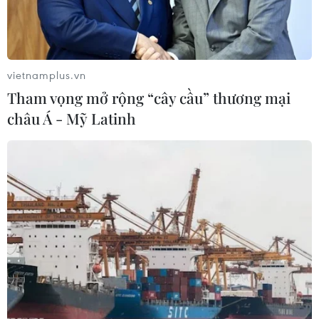
vietnamplus.vn
Tham vọng mở rộng “cây cầu” thương mại
châu Á - Mỹ Latinh
Hoạt động checkin in dấu và nhận "card bo góc" với đồ họa
hấp dẫn, đẹp mắt, theo chủ đề yêu nước. (Ảnh: Minh
Anh/Vietnam+)