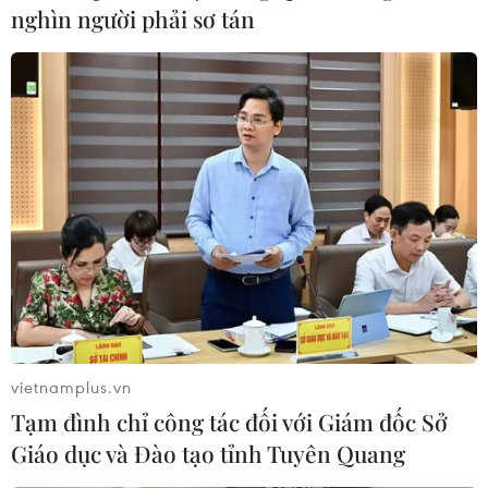
#Văn Miếu-Quốc Tử Giám
#tranh kỹ thuật số
nghìn người phải sơ tán
#tình yêu quê hương
#sáng tạo nghệ thuật
Theo dõi VietnamPlus
TIN LIÊN QUAN
vietnamplus.vn
Tạm đình chỉ công tác đối với Giám đốc Sở
Giáo dục và Đào tạo tỉnh Tuyên Quang