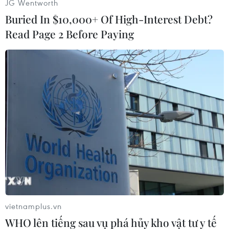
JG Wentworth
Buried In $10,000+ Of High-Interest Debt?
Read Page 2 Before Paying
Một trong các chủ đề phổ biến là hình ảnh cựu chiến binh hạnh
phúc trong thời bình. Trong tranh là cựu chiến binh Trần Văn
Thanh vượt hàng ngàn cây số trên "chiến mã" vào Nam để đón
A50. (Ảnh chụp: Minh Anh/Vietnam+)
vietnamplus.vn
WHO lên tiếng sau vụ phá hủy kho vật tư y tế