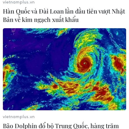
vietnamplus.vn
(Ảnh: Minh Anh/Vietnam+)
Hàn Quốc và Đài Loan lần đầu tiên vượt Nhật
Bản về kim ngạch xuất khẩu
(Vietnam+)
vietnamplus.vn
#Triển lãm tranh yêu nước
#họa sĩ trẻ
#thế hệ Z
Bão Dolphin đổ bộ Trung Quốc, hàng trăm