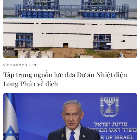
vietnamplus.vn
Tập trung nguồn lực đưa Dự án Nhiệt điện
Long Phú 1 về đích
Phim 30 phút thắng đậm ở rạp Việt, đạo
diễn Gen Z bất ngờ vì “tệp khách hàng lớn”
28/07/2025 03:33