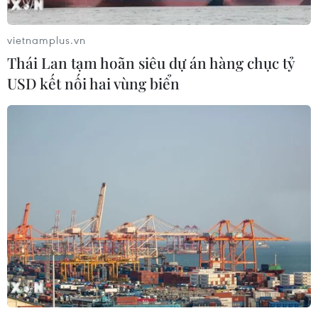
vietnamplus.vn
Thái Lan tạm hoãn siêu dự án hàng chục tỷ
USD kết nối hai vùng biển
Sau khai mạc, triển lãm chỉ còn khu vực trưng bày tranh. (Ảnh:
Minh Anh/Vietnam+)