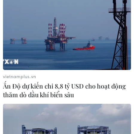
vietnamplus.vn
Gen Z đang sử dụng AI để khám phá và
Ấn Độ dự kiến chi 8,8 tỷ USD cho hoạt động
trải nghiệm du lịch thế nào?
thăm dò dầu khí biển sâu
11/09/2025 03:32
Theo kết quả nghiên cứu, 99% Gen Z mong muốn AI hỗ
trợ họ lên kế hoạch các chuyến đi mới, từ nghiên cứu về
điểm đến (42%), gợi ý các trải nghiệm địa phương
(40%) đến đề xuất nhà hàng phù hợp (38%)...