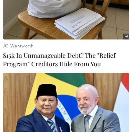
"Bức tường tự hào" - ý tưởngcho phép người trẻ thể hiện chân
dung bản thân thông qua những từ khóa ngắn gọn, súc tích.
(Ảnh: Minh Anh/Vietnam+)
JG Wentworth
$15k In Unmanageable Debt? The "Relief
Program" Creditors Hide From You
(Ảnh: Minh Anh/Vietnam+)