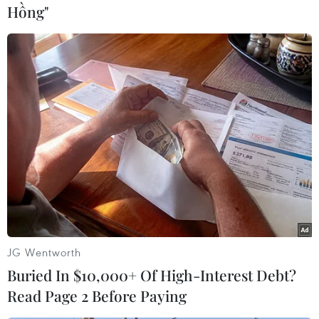
Hồng"
#kiểm tra nhân viên y tế
#rà soát nhân viên y tế
#sữa giả
#thực phẩm chức năng
#Bộ Y tế
#kê đơn thuốc
JG Wentworth
Buried In $10,000+ Of High-Interest Debt?
Read Page 2 Before Paying