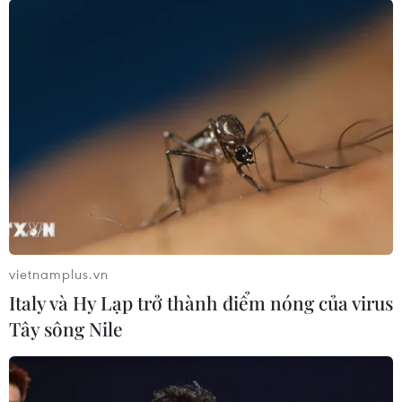
Đồng Nai: Bé trai 4 tuổi suy
Hơn 300 doanh nghiệp
đa tạng sau thời gian dài
tham gia Triển lãm quốc tế
chỉ uống sữa tươi
chuyên ngành y dược
30/07/2026 05:45
30/07/2026 05:02
Xem thêm
vietnamplus.vn
CƠ QUAN CHỦ QUẢN: THÔNG TẤN XÃ VIỆT NAM
Italy và Hy Lạp trở thành điểm nóng của virus
Tổng Biên tập: TRẦN TIẾN DUẨN
Tây sông Nile
Phó Tổng Biên tập: NGUYỄN THỊ TÁM, KHÚC THANH
THỦY