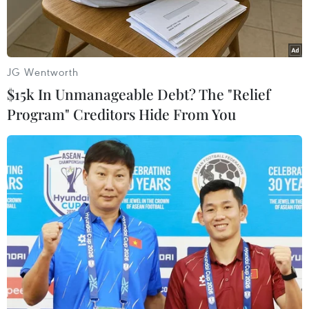
tế bán các sản phẩm sữa giả
20/04/2025 12:01
JG Wentworth
$15k In Unmanageable Debt? The "Relief
Program" Creditors Hide From You
Theo dõi VietnamPlus
Bộ Y tế yêu cầu khẩn trương chỉ đạo triển khai việc
kê đơn, chỉ định, sử dụng thuốc và hoạt động tiêu
thụ sản phẩm không phải là thuốc như sữa, thực
phẩm chức năng... trong cơ sở khám chữa bệnh.
Ngày 20/4, Bộ Y tế đã có văn bản gửi Giám đốc
Bệnh viện trực thuộc Bộ và Giám đốc Sở Y tế
tỉnh, thành phố trực thuộc Trung ương yêu cầu