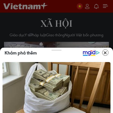
XÃ HỘI
Giáo dục
Y tế
Pháp luật
Giao thông
Người Việt bốn phương
Khám phá thêm
Play
Video
Kiểm tra, rà soát nhân viên y