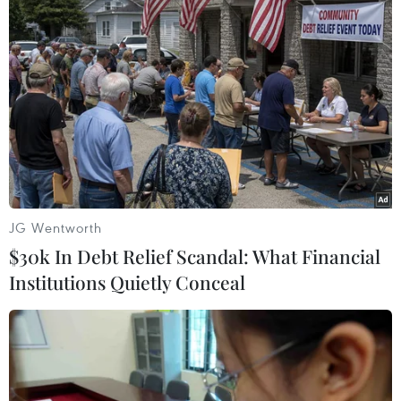
Cứu nạn thành công 30
Không được thu thêm tiền
ngư dân của tàu cá bị cháy
của người bệnh BHYT nếu
trên vùng biển Khánh Hòa
không khám theo yêu cầu
05/08/2026 03:58
05/08/2026 02:26
JG Wentworth
$30k In Debt Relief Scandal: What Financial
Institutions Quietly Conceal
Bác sỹ vượt biển giữa đêm
Tháo gỡ "điểm nghẽn" dữ
cứu thuyền viên người Nga
liệu: Bộ Y tế tăng tốc
nghi bị đột quỵ
chuyển đổi số toàn diện
04/08/2026 13:21
04/08/2026 08:08