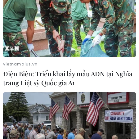
Airlines với giá 1,6 tỷ USD
16/11/2020 08:43
Trong thông báo ngày 16/11, Korean Air cho biết hãng sẽ
mua Asiana Airlines trong hợp đồng trị giá 1,6 tỷ USD.
Thỏa thuận này bao gồm các công ty con của Asiana
gồm hãng hàng Air Seoul và Air Busan.
vietnamplus.vn
Điện Biên: Triển khai lấy mẫu ADN tại Nghĩa
trang Liệt sỹ Quốc gia A1