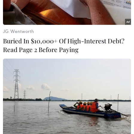
JG Wentworth
Buried In $10,000+ Of High-Interest Debt?
Read Page 2 Before Paying
Máy bay của hãng hàng không Korean Air. (Nguồn: Yonhap)
Một cuộc thăm dò của công ty tài chính Yonhap
Infomax thuộc hãng tin Yonhap công bố
ngày 11/4 cho thấy hãng hàng không hàng đầu
Hàn Quốc Korean Air Lines Co. dự kiến kết quả