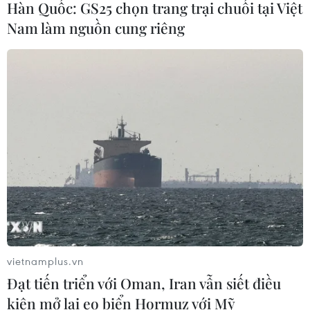
Hàn Quốc: GS25 chọn trang trại chuối tại Việt
Gia Lai chấp thuận hai dự án chăn
nuôi công nghệ cao trị giá hơn 3.600
Nam làm nguồn cung riêng
tỷ đồng
05/08/2026 06:29
Walt Disney đồng ý bán 50% cổ phần
với giá 1,2 tỷ USD
05/08/2026 04:26
Xem thêm
vietnamplus.vn
Đạt tiến triển với Oman, Iran vẫn siết điều
kiện mở lại eo biển Hormuz với Mỹ