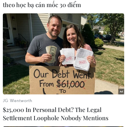
theo học bạ cán mốc 30 điểm
Trong khi đó, T'way Air Co., một hãng hàng
không giá rẻ khác, dự kiến sẽ lỗ hoạt động 31,4
tỷ won, tăng so với mức lỗ 22,3 tỷ won cùng kỳ
năm trước.
Khoản lỗ hoạt động trong quý 1/2021 của hãng
hàng không Jeju Air Co. cũng ước tính đạt 62,9
tỷ won, gần như không thay đổi so với kết quả
hoạt động của cùng kỳ năm trước./.
(TTXVN/Vietnam+)
JG Wentworth
$25,000 In Personal Debt? The Legal
Settlement Loophole Nobody Mentions