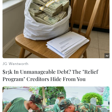
TIN LIÊN QUAN
JG Wentworth
$15k In Unmanageable Debt? The "Relief
Program" Creditors Hide From You
Korean Air thông báo sẽ mua lại Asiana