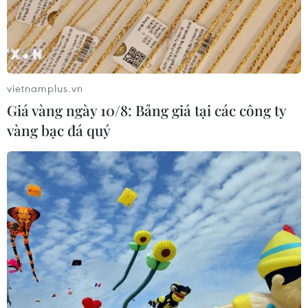
Quy định chi tiết về thủ tục cấp phép
thành lập Sở giao dịch hàng hóa
05/08/2026 14:59
vietnamplus.vn
Giá vàng ngày 10/8: Bảng giá tại các công ty
vàng bạc đá quý
Foxconn đạt doanh thu cao kỷ lục
nhờ nhu cầu mạnh đối với AI
05/08/2026 13:41
Hãng Walt Disney ký thỏa thuận
chưa từng có tiền lệ với TikTok
05/08/2026 13:31