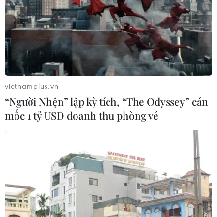
vietnamplus.vn
“Người Nhện” lập kỳ tích, “The Odyssey” cán
mốc 1 tỷ USD doanh thu phòng vé