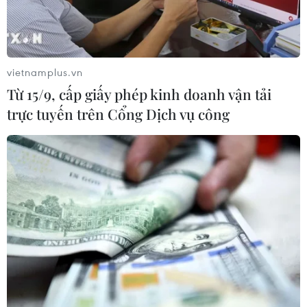
vietnamplus.vn
Từ 15/9, cấp giấy phép kinh doanh vận tải
trực tuyến trên Cổng Dịch vụ công
Korean Air ngừng tăng lương, cắt giảm
70% nhân viên trong nửa đầu 2021
16/12/2020 12:50
Khoảng 70% trong số 12.600 nhân viên của hãng hàng
không lớn nhất Hàn Quốc đã nghỉ không lương kể từ
tháng 4/2020 như một phần của nỗ lực cắt giảm chi
phí để khắc phục ảnh hưởng của đại dịch COVID-19.