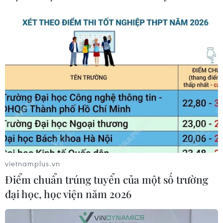
CƠ QUAN CHỦ QUẢN: THÔNG TẤN XÃ VIỆT NAM
Tổng Biên tập: TRẦN TIẾN DUẨN
Phó Tổng Biên tập: NGUYỄN THỊ TÁM, KHÚC THANH
THỦY
Sở hữu trí tuệ
Quy định sử dụng
RSS
Hỗ trợ
Ngôn ngữ
TTXVN
Dịch vụ tin
Quảng cáo
Liên hệ
vietnamplus.vn
Điểm chuẩn trúng tuyển của một số trường
đại học, học viện năm 2026
Giấy phép số: 1374/GP-BTTTT do Bộ Thông tin và Truyền thông
cấp ngày 11/9/2008.