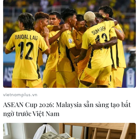
#Hàn Quốc
#Korean Air
#Hoạt động logistics
#Lợi nhuận
#Kênh đào Suez
#COVID-19
Hàn Quốc
vietnamplus.vn
ASEAN Cup 2026: Malaysia sẵn sàng tạo bất
ngờ trước Việt Nam
Theo dõi VietnamPlus