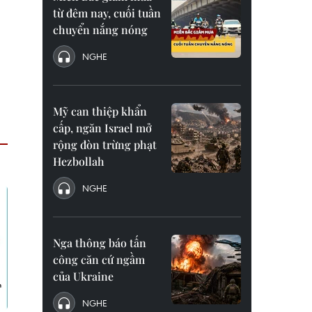
từ đêm nay, cuối tuần
chuyển nắng nóng
NGHE
Mỹ can thiệp khẩn
cấp, ngăn Israel mở
rộng đòn trừng phạt
Hezbollah
NGHE
Nga thông báo tấn
công căn cứ ngầm
của Ukraine
NGHE