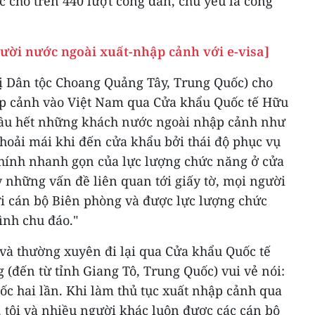
c cho trên 440 lượt công dân, chủ yếu là công
ười nước ngoài xuất-nhập cảnh với e-visa]
ị Dân tộc Choang Quảng Tây, Trung Quốc) cho
ập cảnh vào Việt Nam qua Cửa khẩu Quốc tế Hữu
ầu hết những khách nước ngoài nhập cảnh như
thoải mái khi đến cửa khẩu bởi thái độ phục vụ
 chính nhanh gọn của lực lượng chức năng ở cửa
 những vấn đề liên quan tới giấy tờ, mọi người
i cán bộ Biên phòng và được lực lượng chức
ình chu đáo."
 và thường xuyên đi lại qua Cửa khẩu Quốc tế
(đến từ tỉnh Giang Tô, Trung Quốc) vui vẻ nói:
c hai lần. Khi làm thủ tục xuất nhập cảnh qua
 tôi và nhiều người khác luôn được các cán bộ