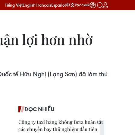
Tiếng Việt
English
Français
Español
中文
Русский
uận lợi hơn nhờ
 Quốc tế Hữu Nghị (Lạng Sơn) đã làm thủ
ĐỌC NHIỀU
Công ty taxi hàng không Beta hoàn tất
các chuyến bay thử nghiệm đầu tiên