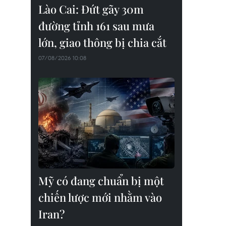
Lào Cai: Đứt gãy 30m
đường tỉnh 161 sau mưa
lớn, giao thông bị chia cắt
07/08/2026 10:08
Mỹ có đang chuẩn bị một
chiến lược mới nhằm vào
Iran?