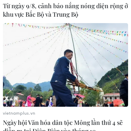
Từ ngày 9/8, cảnh báo nắng nóng diện rộng ở
khu vực Bắc Bộ và Trung Bộ
CELAC lần đầu tổ chức đối thoại giữa
các ứng cử viên Tổng Thư ký Liên
hợp quốc
04/08/2026 23:08
Mỹ trục xuất gần 1,5 triệu người nhập
cư trái phép trong 12 tháng
04/08/2026 22:43
Động đất tại Venezuela: Số người
vietnamplus.vn
thiệt mạng đã tăng lên hơn 6.000
Ngày hội Văn hóa dân tộc Mông lần thứ 4 sẽ
người
diễn ra tại Điện Biên vào tháng 10