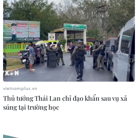
CƠ QUAN CHỦ QUẢN: THÔNG TẤN XÃ VIỆT NAM
Tổng Biên tập: TRẦN TIẾN DUẨN
Phó Tổng Biên tập: NGUYỄN THỊ TÁM, KHÚC THANH
THỦY
Sở hữu trí tuệ
Quy định sử dụng
RSS
Hỗ trợ
vietnamplus.vn
Ngôn ngữ
TTXVN
Thủ tướng Thái Lan chỉ đạo khẩn sau vụ xả
Dịch vụ tin
Quảng cáo
súng tại trường học
Liên hệ