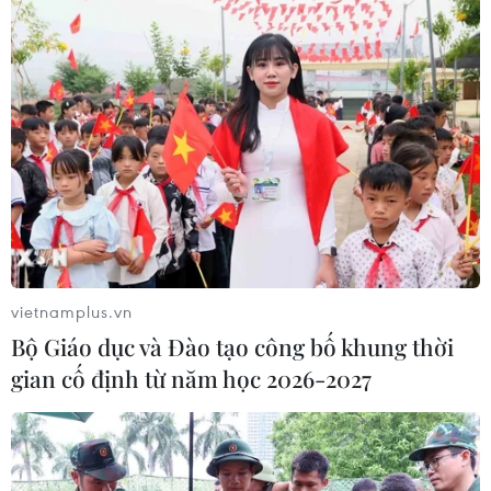
kinh tế Nga
12/11/2016 02:14
Chiến thắng của ông Donald Trump trong cuộc bầu cử
tổng thống Mỹ đã giáng đòn mạnh vào tâm trạng lạc
quan ở các thị trường đang phát triển, song Nga lại là
một trường hợp ngoại lệ.
vietnamplus.vn
Bộ Giáo dục và Đào tạo công bố khung thời
gian cố định từ năm học 2026-2027