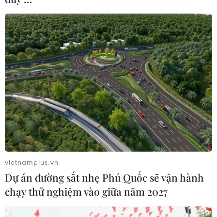
hợp bất cứ bên nào khác liên quan đến thỏa thuận trên
không tuân thủ các cam kết của mình.
vietnamplus.vn
Dự án đường sắt nhẹ Phú Quốc sẽ vận hành
chạy thử nghiệm vào giữa năm 2027
WSJ: "Kỷ nguyên Trump" sẽ có lợi cho nền