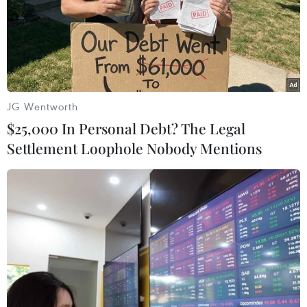
JG Wentworth
$25,000 In Personal Debt? The Legal
Settlement Loophole Nobody Mentions
#Điện thoại
#Colombia
#Tổng thống Pháp
#Tổng thống đắc cử Mỹ Donald Trump
#Thỏa thuận hạt nhân Iran
Colombia
Mỹ
Pháp