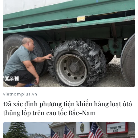
cử Trump cho biết cuộc gặp vào tuần tới giữa
ông Trump và Thủ tướng Nhật Bản Shinzo Abe
có thể sẽ đánh dấu những bước tiến mới trong
việc thúc đẩy quan hệ giữa hai nước.
Theo nguồn tin trên, ông Trump đang trông đợi
Nhật Bản "đóng vai trò tích cực hơn tại châu Á,"
và coi Thủ tướng Abe là nhân vật ở vị trí duy
nhất thể hiện vai trò lãnh đạo trong liên minh.
Nguồn tin cho hay trong 100 ngày đầu nắm
quyền của mình, ông Trump sẽ chấm dứt quy
vietnamplus.vn
trình hạn chế ngân sách liên bang và đệ trình
Đã xác định phương tiện khiến hàng loạt ôtô
một ngân sách tài trợ cho việc đóng hàng chục
thủng lốp trên cao tốc Bắc-Nam
tàu chiến mới. Điều này sẽ gửi thông điệp tới
các đồng minh Nhật Bản, Hàn Quốc và những
quốc gia khác rằng Mỹ đang nỗ lực vì sự hiện