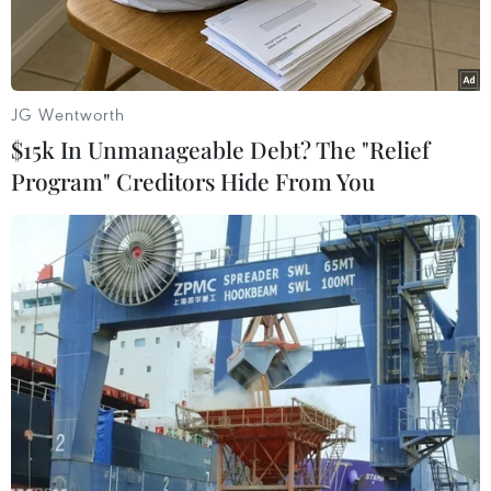
JG Wentworth
$15k In Unmanageable Debt? The "Relief
Program" Creditors Hide From You
Tổng thống đắc cử Mỹ Donald Trump. (Nguồn: AP/TTXVN)
Ngày 11/11, Tổng thống Colombia Juan Manuel
Santos cho biết trong cuộc điện đàm với Tổng
thống đắc cử Mỹ Donald Trump, hai bên đã thỏa