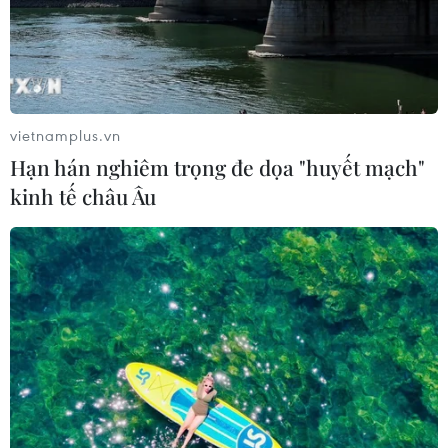
vietnamplus.vn
Hạn hán nghiêm trọng đe dọa "huyết mạch"
kinh tế châu Âu