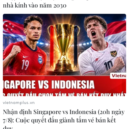
nhà kính vào năm 2030
Iran cảnh báo hậu quả của việc vi phạm
thỏa thuận hạt nhân
vietnamplus.vn
Nhận định Singapore vs Indonesia (20h ngày
11/11/2016 23:05
7/8): Cuộc quyết đấu giành tấm vé bán kết
Ngoại trưởng Mohammad Javad Zarif cảnh báo Iran có
thể sẽ cân nhắc "những phương án khác" trong trường
duy …