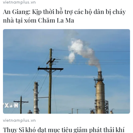
vietnamplus.vn
An Giang: Kịp thời hỗ trợ các hộ dân bị cháy
nhà tại xóm Chăm La Ma
Tổng thống Mỹ Barack Obama sẽ trấn an
các đối tác sau bầu cử
11/11/2016 22:47
Tổng thống Mỹ Barack Obama sẽ gặp Chủ tịch Trung
Quốc Tập Cận Bình cùng lãnh đạo các nước đồng minh
ở châu Âu gồm Anh, Đức và Pháp trong chuyến công du
ba nước sắp tới của ông.
vietnamplus.vn
Thụy Sĩ khó đạt mục tiêu giảm phát thải khí