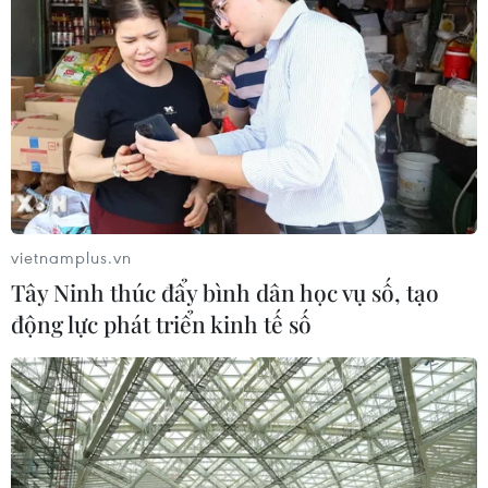
Mỹ siết chặt quyền công dân theo nơi
sinh, mở rộng chống “du lịch sinh
con”
06/08/2026 22:59
Bộ Ngoại giao Mỹ mở rộng kiểm tra
mạng xã hội đối với đương đơn xin
thị thực
vietnamplus.vn
06/08/2026 22:52
Tây Ninh thúc đẩy bình dân học vụ số, tạo
động lực phát triển kinh tế số
Chủ tịch Quốc hội Trần Thanh Mẫn
tiếp Đại sứ Hoa Kỳ Jennifer Wicks
06/08/2026 13:43