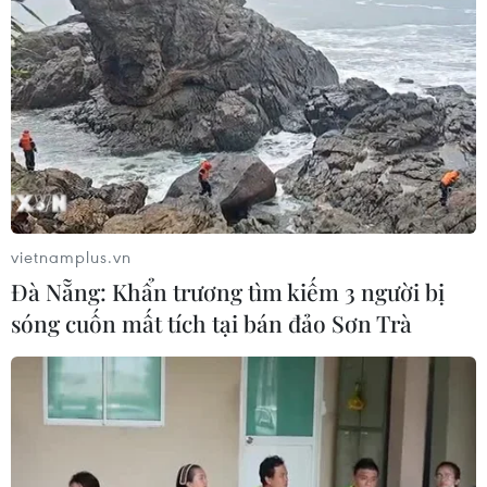
vietnamplus.vn
Đà Nẵng: Khẩn trương tìm kiếm 3 người bị
sóng cuốn mất tích tại bán đảo Sơn Trà