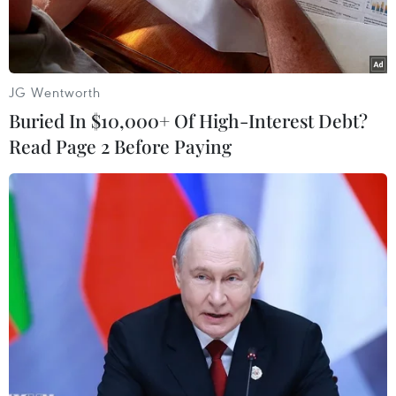
JG Wentworth
Buried In $10,000+ Of High-Interest Debt?
Read Page 2 Before Paying
Nhân viên y tế tiêm vaccine cho trẻ từ 5 đến dưới 12 tuổi. (Ảnh:
TTXVN)
Dịch COVID-19 hiện nay vẫn diễn biến phức
tạp, chưa ổn định và khó dự đoán. Miễn dịch
đáp ứng do mắc bệnh hoặc tiêm chủng giảm