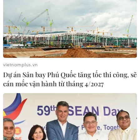
vietnamplus.vn
Dự án Sân bay Phú Quốc tăng tốc thi công, sẽ
cán mốc vận hành từ tháng 4/2027
Đào tạo cho cán bộ y tế Việt Nam về thực
hành tiêm chủng trọn đời
18/11/2022 11:28
Nội dung đào tạo nhằm xây dựng một chương trình cơ
bản, trang bị kiến thức miễn dịch học, vaccine học và