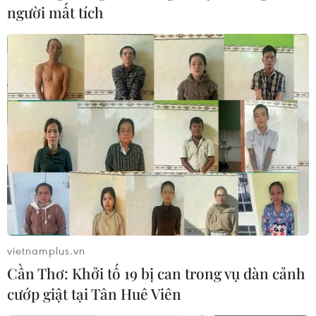
người mất tích
các giải pháp kiểm soát dịch bệnh trong thời
gian tới./.
(Vietnam+)
vietnamplus.vn
Cần Thơ: Khởi tố 19 bị can trong vụ dàn cảnh
cướp giật tại Tân Huê Viên