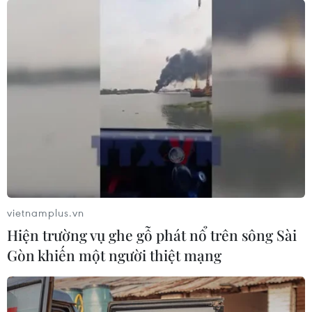
#biến thể mới
#SARS-CoV-2
#tiêm chủng cho trẻ em
#tiêm chủng COVID-19
#virus liên tục biến đổi
Theo dõi VietnamPlus
vietnamplus.vn
TIN LIÊN QUAN
Hiện trường vụ ghe gỗ phát nổ trên sông Sài
Gòn khiến một người thiệt mạng