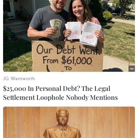
nhiên số tử vong đã giảm mạnh từ tháng 4 đến
nay, hiện chỉ còn ghi nhận rải rác 1-2 ca tử vong
mỗi ngày, nhất là có tuần không ghi nhận tử
vong nào.
Tại hội nghị đại diện Bộ Giáo dục và Đào tạo cho
biết việc đẩy mạnh tốc độ tiêm chủng vaccine
COVID-19 cho trẻ em và học sinh là giải pháp
căn cơ để duy trì thành quả phòng chống dịch.
Tuy nhiên, thời gian qua dịch cơ bản được
JG Wentworth
khống chế, nhiều người có tâm lý chủ quan nên
$25,000 In Personal Debt? The Legal
trì hoãn việc tiêm chủng. Hiện một số
Settlement Loophole Nobody Mentions
tỉnh/thành có tình trạng tiêm vaccine mũi 2 và
mũi 3 còn chậm, chưa đạt 50% đối tượng có chỉ
định.
Tăng tỷ lệ bao phủ vaccine mũi 3 cho trẻ