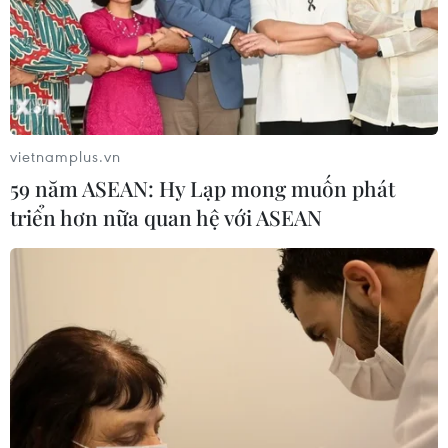
thực hành tiêm chủng trọn đời nhằm giúp cán bộ y tế tư
vấn và thực hành phù hợp.
vietnamplus.vn
59 năm ASEAN: Hy Lạp mong muốn phát
triển hơn nữa quan hệ với ASEAN
Ngày 21/11: Ghi nhận 370 ca mắc mới
COVID-19, 113 F0 khỏi bệnh