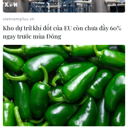
vietnamplus.vn
Kho dự trữ khí đốt của EU còn chưa đầy 60%
ngay trước mùa Đông