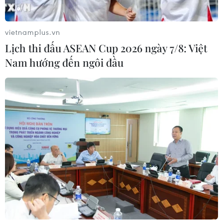
vietnamplus.vn
Lịch thi đấu ASEAN Cup 2026 ngày 7/8: Việt
Nam hướng đến ngôi đầu
#TPBank Mobile
#phố đi bộ Hồ Gươm
#Voicepay
#Global Brand Magazines
Theo dõi VietnamPlus