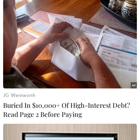
Riêng app TPBank cũng được vinh danh ở giải
thưởng Ứng dụng ngân hàng số xuất sắc nhất
trong 2 năm liên tiếp do Global Brand
Magazines trao tặng.
Đặc biệt, năm 2020, ứng dụng này từng lọt Top
1 ứng dụng tài chính ngân hàng được tải nhiều
nhất tại Việt Nam trên cả app Store và Google
Play.
JG Wentworth
Buried In $10,000+ Of High-Interest Debt?
Read Page 2 Before Paying