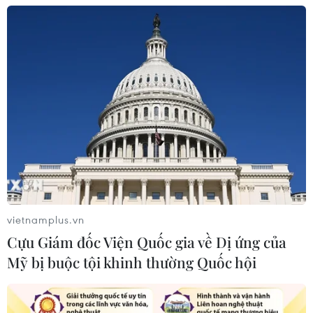
vietnamplus.vn
Cựu Giám đốc Viện Quốc gia về Dị ứng của
Mỹ bị buộc tội khinh thường Quốc hội