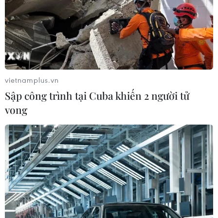
tăng 26% so với cùng kỳ năm ngoái.
vietnamplus.vn
Sập công trình tại Cuba khiến 2 người tử
vong
TPBank nhận giải Ngân hàng dẫn đầu về
hỗ trợ doanh nghiệp vừa và nhỏ