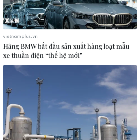
08/09/2022 02:59
Tại Lễ trao giải Chương trình Tài trợ thương mại và
Chuỗi cung ứng (TSCFP) do ADB tổ chức, TPBank đã
vinh dự được xướng tên ở hạng mục giải thưởng Ngân
vietnamplus.vn
hàng dẫn đầu về hỗ trợ doanh nghiệp SME.
Hãng BMW bắt đầu sản xuất hàng loạt mẫu
xe thuần điện “thế hệ mới”