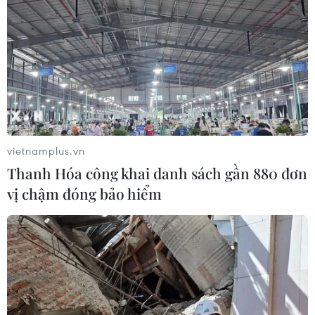
vietnamplus.vn
Thanh Hóa công khai danh sách gần 880 đơn
vị chậm đóng bảo hiểm
Moody’s giữ nguyên xếp hạng tín nhiệm
TPBank ở mức tích cực
30/08/2022 04:42
6 tháng đầu năm, tổng tài sản của TPBank đạt hơn 310
nghìn tỷ đồng, hoàn thành gần 89% kế hoạch mục tiêu;
lợi nhuận lũy kế đến hết 30/6/2022 đạt 3.788 tỷ đồng,