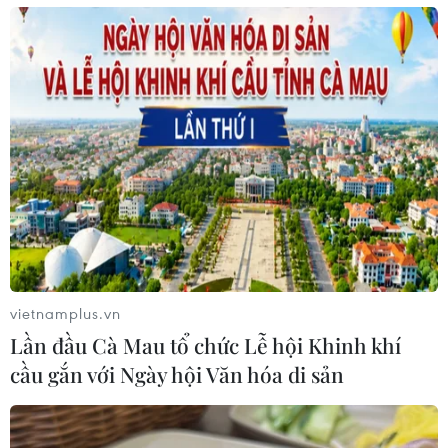
97% TPBanker khẳng định sẽ tiếp tục gắn
bó với TPBank trong nhiều năm
16/08/2022 13:37
Theo khảo sát của HR Asia, 95% cán bộ nhân viên
TPBank cảm thấy được ghi nhận xứng đáng với sự đóng
góp của mình, mong muốn giới thiệu TPBank với bạn bè
như một nơi tuyệt vời để làm việc.
vietnamplus.vn
Lần đầu Cà Mau tổ chức Lễ hội Khinh khí
cầu gắn với Ngày hội Văn hóa di sản