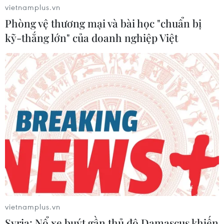
vietnamplus.vn
Phòng vệ thương mại và bài học "chuẩn bị
kỹ-thắng lớn" của doanh nghiệp Việt
TIN LIÊN QUAN
vietnamplus.vn
TPBank đón Thủ tướng trải nghiệm ngân
Syria: Nổ xe buýt gần thủ đô Damascus khiến