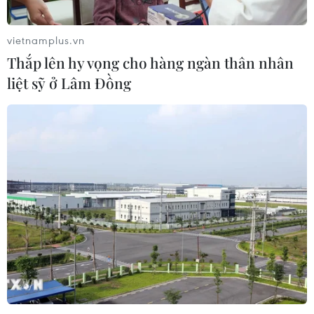
vietnamplus.vn
Thắp lên hy vọng cho hàng ngàn thân nhân
liệt sỹ ở Lâm Đồng
TIN CÙNG CHUYÊN MỤC
Lào Cai khẩn trương tìm kiếm 2
người mất tích do mưa lũ
07/08/2026 03:04
Khẩn trương phân luồng giao thông
sau vụ sạt lở trên tuyến ĐT161 ở Lào
Cai
07/08/2026 02:37