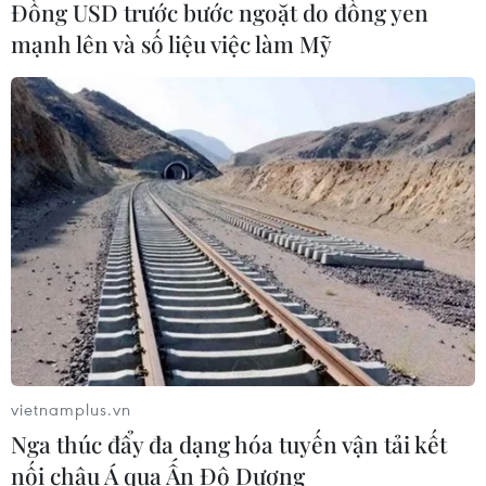
Đồng USD trước bước ngoặt do đồng yen
mạnh lên và số liệu việc làm Mỹ
Bão số 3 đổi hướng, di chuyển chậm
với tốc độ khoảng 5 km/h
05/08/2026 08:05
Italy nâng báo động đỏ trên toàn bộ
27 thành phố do nắng nóng kỷ lục
05/08/2026 06:31
Động đất mạnh làm rung chuyển
miền Nam Philippines
vietnamplus.vn
05/08/2026 05:29
Nga thúc đẩy đa dạng hóa tuyến vận tải kết
nối châu Á qua Ấn Độ Dương