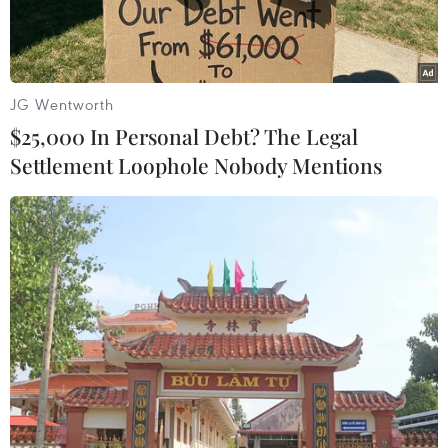
JG Wentworth
$25,000 In Personal Debt? The Legal
Settlement Loophole Nobody Mentions
Ngập lụt trên một con đường ở phường Vĩnh Hòa, thành phố
Nha Trang. (Ảnh: Nguyên Lý/TTXVN)
Chiều tối 13/12, lũ trên các sông ở Khánh Hòa đã
dâng cao do có mưa to, khiến nhiều nơi bị ngập
sâu, trong đó lũ trên sông Cái đã vượt báo động