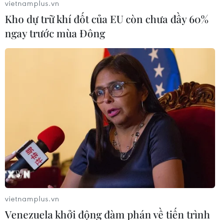
vietnamplus.vn
Kho dự trữ khí đốt của EU còn chưa đầy 60%
ngay trước mùa Đông
Khánh Hòa: Vỡ kênh thoát lũ Đường Đệ,
nhiều nhà dân bị ngập
13/12/2016 08:25
Kênh thoát lũ Đường Đệ ở tỉnh Khánh Hòa bị vỡ một
đoạn dài hơn 7m, khiến một lượng lớn nước tràn xuống
khu dân cư và làm cho nhiều nhà dân bị ngập.
vietnamplus.vn
Venezuela khởi động đàm phán về tiến trình