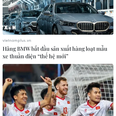
người chết, 5 người bị thương, 4 người mất tích là ngư
dân tàu cá QNg 11150 TS bị chìm ngày 8/12.
vietnamplus.vn
Hãng BMW bắt đầu sản xuất hàng loạt mẫu
xe thuần điện “thế hệ mới”
Bắc Bộ hanh khô, Nam Trung Bộ tiếp tục
mưa lớn trên diện rộng