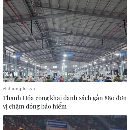
cứu nạn Khánh Hòa, cho biết trước tình hình
mưa lũ diễn biến phức tạp, Ban đã chỉ đạo các
đơn vị quản lý hồ chứa nước, chủ động theo dõi
lượng mưa ở đầu nguồn, tính toán lượng nước
về hồ, cân bằng lượng nước đến, đi để giảm lưu
lượng xả lũ, giảm ngập cho vùng hạ du./.
(TTXVN/Vietnam+)
vietnamplus.vn
Thanh Hóa công khai danh sách gần 880 đơn
vị chậm đóng bảo hiểm