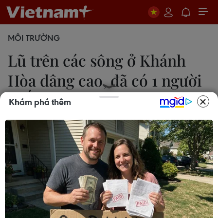
MÔI TRƯỜNG
Lũ trên các sông ở Khánh
Hòa dâng cao, đã có 1 người
chết
Khám phá thêm
Nguyên Lý
13/12/2016 13:03
Chiều tối 13/12, lũ trên các sông ở Khánh Hòa đã
dâng cao do có mưa to, đã có một người chết do
bị lũ cuốn khi đi qua một khu vực ngập nước sâu.