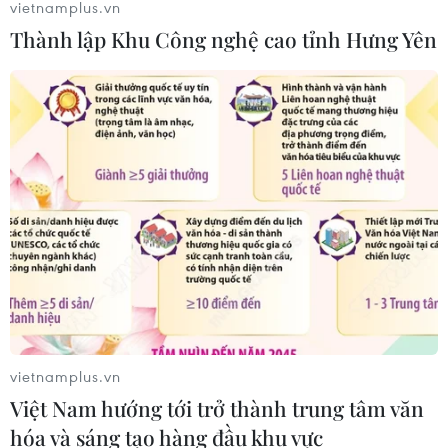
vietnamplus.vn
Thành lập Khu Công nghệ cao tỉnh Hưng Yên
Thời tiết ngày 7/8: Bắc Bộ và Bắc
Trung Bộ giảm mưa về đêm, cục bộ
có mưa to
06/08/2026 23:15
Kế hoạch hành động phòng, chống
bão, lũ, thiên tai cực đoan và biến đổi
khí hậu
06/08/2026 23:00
Mưa lớn gây ngập lụt, chia cắt nhiều
vietnamplus.vn
khu vực ở Nghệ An
Việt Nam hướng tới trở thành trung tâm văn
06/08/2026 13:06
hóa và sáng tạo hàng đầu khu vực