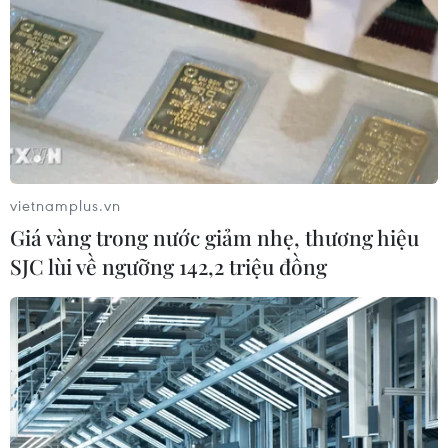
TIN LIÊN QUAN
vietnamplus.vn
Giá vàng trong nước giảm nhẹ, thương hiệu
SJC lùi về ngưỡng 142,2 triệu đồng
16 người chết và mất tích vì mưa lũ
tại miền Trung
12/12/2016 07:48
Đợt mưa lũ vừa qua ở các tỉnh miền Trung khiến 12