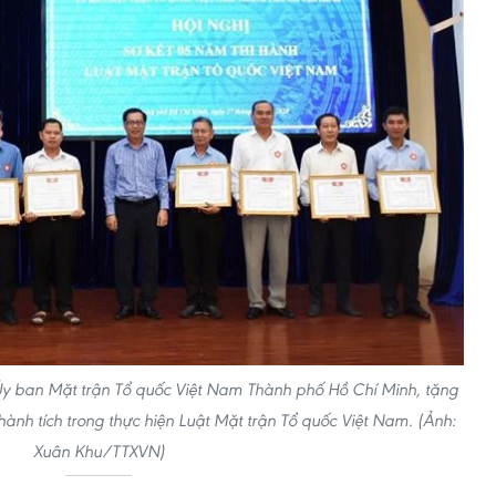
Ủy ban Mặt trận Tổ quốc Việt Nam Thành phố Hồ Chí Minh, tặng
hành tích trong thực hiện Luật Mặt trận Tổ quốc Việt Nam. (Ảnh:
Xuân Khu/TTXVN)