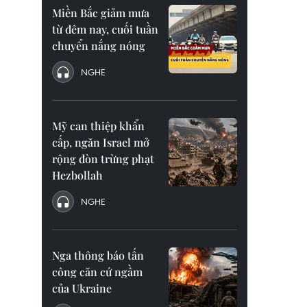
Miền Bắc giảm mưa
từ đêm nay, cuối tuần
chuyển nắng nóng
NGHE
Mỹ can thiệp khẩn
cấp, ngăn Israel mở
rộng đòn trừng phạt
Hezbollah
NGHE
Nga thông báo tấn
công căn cứ ngầm
của Ukraine