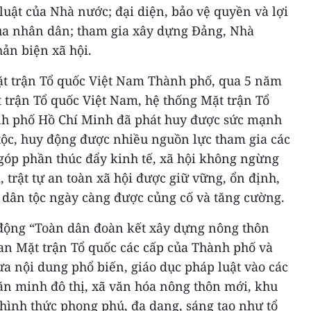
luật của Nhà nước; đại diện, bảo vệ quyền và lợi
ủa nhân dân; tham gia xây dựng Đảng, Nhà
hản biện xã hội.
t trận Tổ quốc Việt Nam Thành phố, qua 5 năm
t trận Tổ quốc Việt Nam, hệ thống Mặt trận Tổ
nh phố Hồ Chí Minh đã phát huy được sức mạnh
tộc, huy động được nhiều nguồn lực tham gia các
 góp phần thúc đẩy kinh tế, xã hội không ngừng
ị, trật tự an toàn xã hội được giữ vững, ổn định,
 dân tộc ngày càng được củng cố và tăng cường.
 động “Toàn dân đoàn kết xây dựng nông thôn
ban Mặt trận Tổ quốc các cấp của Thành phố và
ưa nội dung phổ biến, giáo dục pháp luật vào các
ăn minh đô thị, xã văn hóa nông thôn mới, khu
hình thức phong phú, đa dạng, sáng tạo như tổ