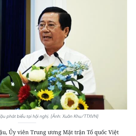
u phát biểu tại hội nghị. (Ảnh: Xuân Khu/TTXVN)
u, Ủy viên Trung ương Mặt trận Tổ quốc Việt