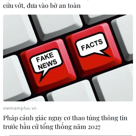
cứu vớt, đưa vào bờ an toàn
Bang Hessen của Đức mong muốn
tăng cường hợp tác với các nước
ASEAN
08/08/2026 17:11
Bạo lực súng đạn đặt ra thách thức
đối với Thái Lan
08/08/2026 12:20
59 năm ASEAN: Giữ vững đoàn kết,
định hình tương lai
vietnamplus.vn
08/08/2026 10:09
Pháp cảnh giác nguy cơ thao túng thông tin
trước bầu cử tổng thống năm 2027