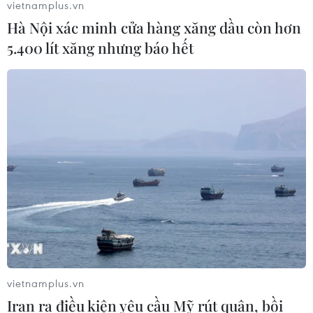
vietnamplus.vn
Hà Nội xác minh cửa hàng xăng dầu còn hơn
Việt Nam-Thái Lan nhất trí thúc đẩy
5.400 lít xăng nhưng báo hết
triển khai thực chất Chiến lược "Ba
kết nối"
06/08/2026 13:24
Xem thêm
CƠ QUAN CHỦ QUẢN: THÔNG TẤN XÃ VIỆT NAM
Tổng Biên tập: TRẦN TIẾN DUẨN
vietnamplus.vn
Iran ra điều kiện yêu cầu Mỹ rút quân, bồi
Phó Tổng Biên tập: NGUYỄN THỊ TÁM, KHÚC THANH