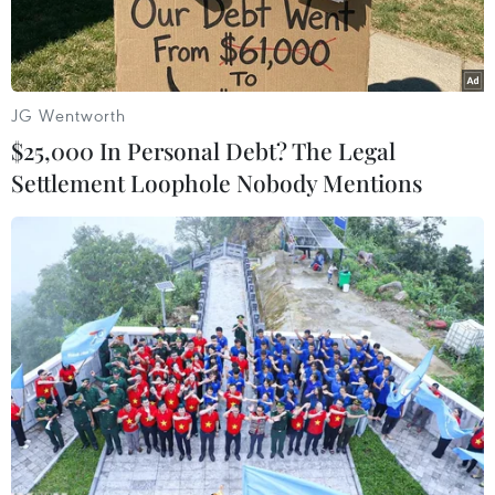
JG Wentworth
$25,000 In Personal Debt? The Legal
Settlement Loophole Nobody Mentions
Bộ trưởng Quốc phòng Indonesia Prabowo Subianto (trái)
và người đồng cấp nước chủ nhà Mohamad Sabu.
(Nguồn: nst.com.my)
Nhật báo New Straits Times đưa tin Bộ trưởng
Quốc phòng Indonesia Prabowo Subianto đang
có chuyến thăm Malaysia kéo dài 2 ngày nhằm
thúc đẩy hợp tác quốc phòng song phương.