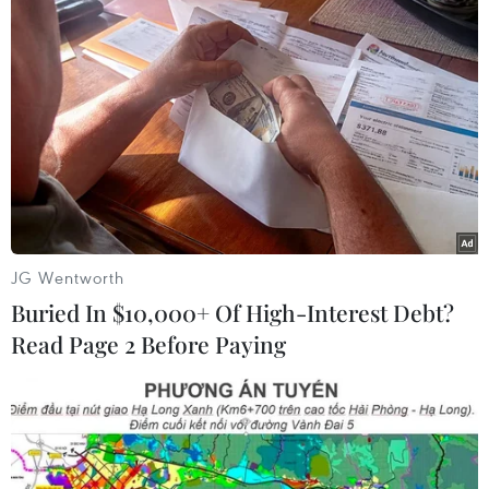
tâm chỉ huy chung dọc biên giới hai nước nhằm đối phó
với các hoạt động của các nhóm phiến quân.
JG Wentworth
Buried In $10,000+ Of High-Interest Debt?
Read Page 2 Before Paying
Ngoại trưởng Malaysia thăm Indonesia
thúc đẩy chiến lược hợp tác mới