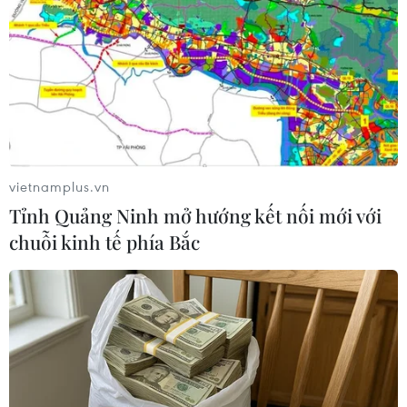
22/07/2018 00:08
Chuyến thăm này dự kiến sẽ tiếp tục củng cố mối quan
hệ hữu nghị bền chặt giữa Malaysia-Indonesia và thúc
đẩy sự thịnh vượng của nhân dân hai nước.
vietnamplus.vn
Tỉnh Quảng Ninh mở hướng kết nối mới với
chuỗi kinh tế phía Bắc