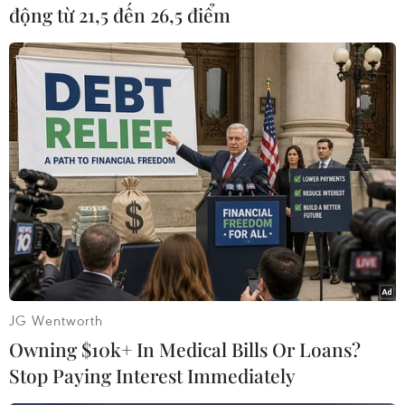
chống tội phạm mua bán người.../.
động từ 21,5 đến 26,5 điểm
(TTXVN/Vietnam+)
#Malaysia
#Indonesia
#hợp tác quốc phòng
#Bộ quốc phòng Indonesia
Indonesia
Malaysia
Theo dõi VietnamPlus
JG Wentworth
Owning $10k+ In Medical Bills Or Loans?
Stop Paying Interest Immediately
TIN LIÊN QUAN