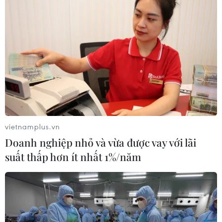
vietnamplus.vn
Doanh nghiệp nhỏ và vừa được vay với lãi
suất thấp hơn ít nhất 1%/năm
HLV RB Leipzig: Thua Bayern là một bài
học lớn cho chúng tôi
22/12/2016 04:31