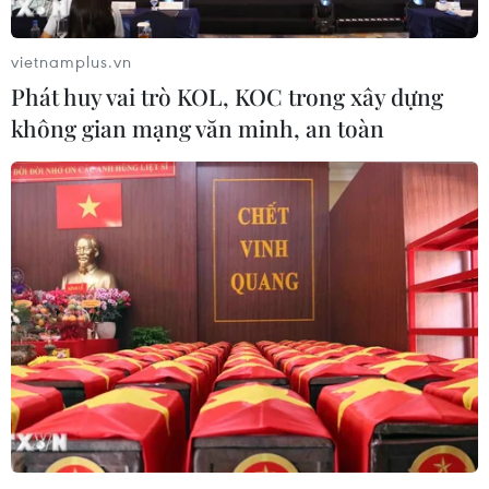
thềm "chung kết" lượt đi
20/12/2016 01:10
vietnamplus.vn
HLV của RB, Ralph Hasenhüttl hùng hồn khẳng định:
Phát huy vai trò KOL, KOC trong xây dựng
"Không có đội bóng nào là bất khả chiến bại, tôi muốn
không gian mạng văn minh, an toàn
những ngày sau đó họ vẫn còn nhớ, họ đã đá với
chúng tôi."