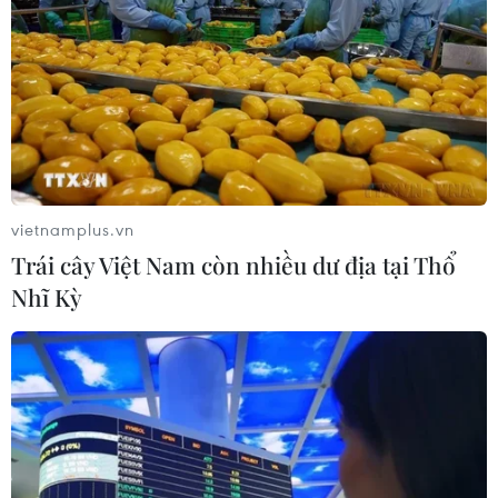
Huấn luyện viên Ralph Hasenhuttl của RB Leipzig đã lên
tiếng thừa nhận đội bóng của ông đã nhận được "bài
học" sau trận thua 0-3 trước Bayern Munich.
vietnamplus.vn
Trái cây Việt Nam còn nhiều dư địa tại Thổ
Nhĩ Kỳ