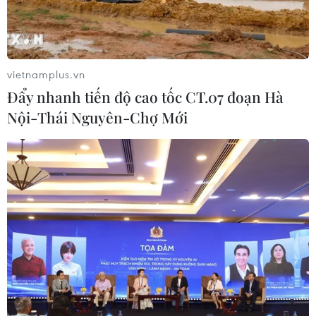
TIN LIÊN QUAN
vietnamplus.vn
Đẩy nhanh tiến độ cao tốc CT.07 đoạn Hà
Nội-Thái Nguyên-Chợ Mới
RB Leipzig tuyên chiến Bayern trước