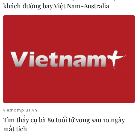
khách đường bay Việt Nam-Australia
TIN CÙNG CHUYÊN MỤC
vietnamplus.vn
Tìm thấy cụ bà 89 tuổi tử vong sau 10 ngày
ASEAN Cup 2026: Malaysia sẵn sàng
mất tích
tạo bất ngờ trước Việt Nam