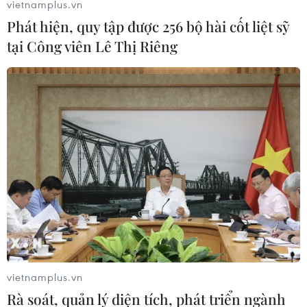
vietnamplus.vn
Phát hiện, quy tập được 256 bộ hài cốt liệt sỹ
tại Công viên Lê Thị Riêng
Ông Ancelotti toan tính gì cho trận "chung
kết" lượt đi Bundesliga?
21/12/2016 00:03
Khi được hỏi về đội hình và phong độ của Bayern khi
đón Leipzig trên sân nhà, Ancelotti nói ngay sau trận
đấu với Sky: "Đội hình ra sân trận đó tôi đã có trong đầu
từ lâu."
vietnamplus.vn
Rà soát, quản lý diện tích, phát triển ngành