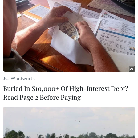
thắng 3-0 nhờ các bàn thắng của
Thiago Alcantara, Xabi Alonso và
Robert Lewandowski.
Với chiến thắng này, Bayern Munich đã có được
39 điểm sau 16 lượt trận, và vô địch lượt đi.
JG Wentworth
Buried In $10,000+ Of High-Interest Debt?
Read Page 2 Before Paying