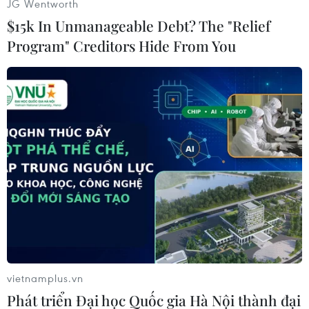
JG Wentworth
Mats Hummels với bộ dạng mới
$15k In Unmanageable Debt? The "Relief
Program" Creditors Hide From You
Ngay lập tức, những thắc mắc đó đã có lời giải
đáp từ phía trung vệ 28 tuổi này.
vietnamplus.vn
Phát triển Đại học Quốc gia Hà Nội thành đại