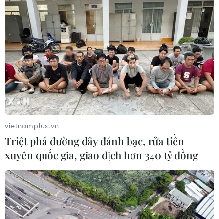
Chủ sân Azteca lỗ hơn 47 triệu USD vì
World Cup 2026
08/08/2026 06:43
ASEAN Cup 2026 ngày 8/8: Xác định
đối thủ của đội tuyển Việt Nam ở bán
vietnamplus.vn
kết
Triệt phá đường dây đánh bạc, rửa tiền
08/08/2026 03:50
xuyên quốc gia, giao dịch hơn 340 tỷ đồng
Tuyển Việt Nam giành vé vào
bán kết, vì sao ông Kim Sang-sik vẫn
không vui?
08/08/2026 03:37