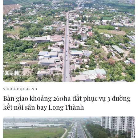
sóng" vì tuyển Việt Nam, chỉ ra lý do
Indonesia thua đau
04/08/2026 02:32
'Hủy diệt' Indonesia 3-0, tuyển Việt
Nam khẳng định vị thế nhà vô địch
ASEAN Cup
03/08/2026 15:39
Xem thêm
vietnamplus.vn
Bàn giao khoảng 260ha đất phục vụ 3 đường
kết nối sân bay Long Thành
CƠ QUAN CHỦ QUẢN: THÔNG TẤN XÃ VIỆT NAM