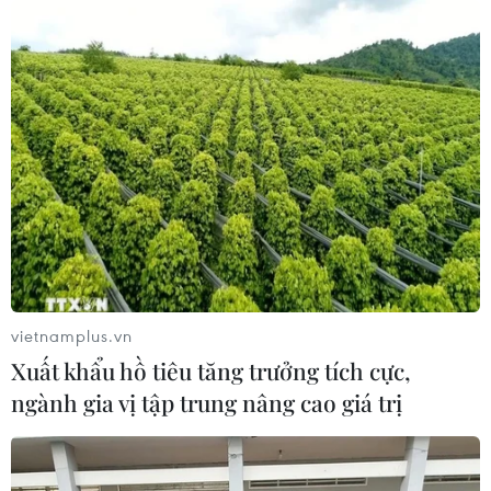
10/08/2026 05:35
Cập nhật lịch thi đấu
bán kết ASEAN Cup 2026 của hai cặp
đấu
10/08/2026 03:08
Truyền thông Hàn Quốc đánh giá
cao đội tuyển Việt Nam với chuỗi 22
trận bất bại
vietnamplus.vn
09/08/2026 04:22
Xuất khẩu hồ tiêu tăng trưởng tích cực,
ngành gia vị tập trung nâng cao giá trị
Đội tuyển Việt Nam đối đầu Malaysia
tại bán kết ASEAN Cup 2026
08/08/2026 15:53