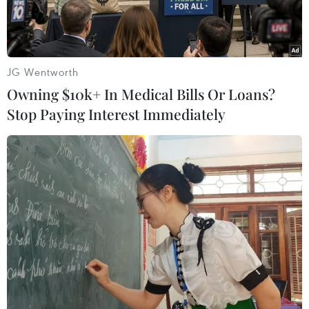
khiến tất cả người hâm mộ trung vệ này bất ngờ
sửng sốt khi anh xuất hiện với mái tóc vàng bạch
kim.
JG Wentworth
Owning $10k+ In Medical Bills Or Loans?
Stop Paying Interest Immediately
Hummels ra sân với tóc màu vàng lạ lẫm. (Nguồn: Grety