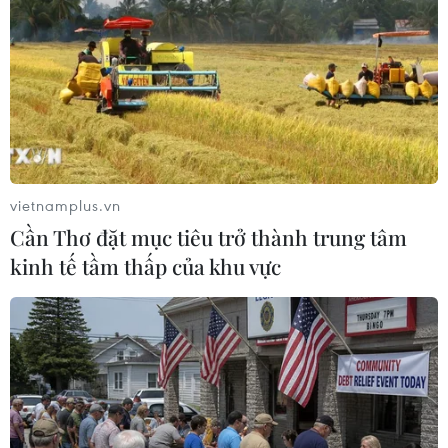
vietnamplus.vn
Cần Thơ đặt mục tiêu trở thành trung tâm
kinh tế tầm thấp của khu vực
(Vietnam+)