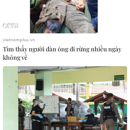
Nhận định Singapore vs
Indonesia (20h ngày 7/8): Cuộc quyết
đấu giành tấm vé bán kết duy nhất
07/08/2026 08:41
vietnamplus.vn
Tìm thấy người đàn ông đi rừng nhiều ngày
Cục diện ASEAN Cup: Việt Nam
không về
quyết giành ngôi đầu, Thái Lan vẫn
có thể bị loại
07/08/2026 02:29
Lịch thi đấu ASEAN Cup 2026 ngày
7/8: Việt Nam hướng đến ngôi đầu
07/08/2026 00:07