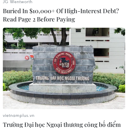
JG Wentworth
Buried In $10,000+ Of High-Interest Debt?
Read Page 2 Before Paying
#Microsoft
#Google
#Motorola
#Tố cáo
#Bị đơn
Áo
Đức
vietnamplus.vn
Trường Đại học Ngoại thương công bố điểm