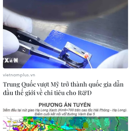
Xem thêm
CƠ QUAN CHỦ QUẢN: THÔNG TẤN XÃ VIỆT NAM
vietnamplus.vn
Tổng Biên tập: TRẦN TIẾN DUẨN
Trung Quốc vượt Mỹ trở thành quốc gia dẫn
Phó Tổng Biên tập: NGUYỄN THỊ TÁM, KHÚC THANH
đầu thế giới về chi tiêu cho R&D
THỦY
Sở hữu trí tuệ
Quy định sử dụng
RSS
Hỗ trợ