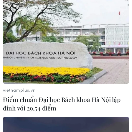
06/08/2026 06:40
Doanh thu AI của Microsoft phụ
thuộc phần lớn vào đối tác OpenAI
06/08/2026 06:31
Tây Ninh: Tạo điều kiện hình thành
doanh nghiệp công nghệ chiến lược
06/08/2026 04:45
vietnamplus.vn
Điểm chuẩn Đại học Bách khoa Hà Nội lập
đỉnh với 29,54 điểm
Việt Nam hướng tới làm
chủ 10 công nghệ lõi vào năm 2030
06/08/2026 04:38