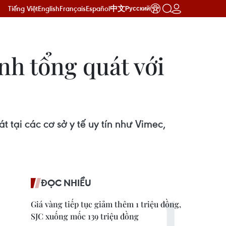
Tiếng Việt
English
Français
Español
中文
Русский
h tổng quát với
ại các cơ sở y tế uy tín như Vimec,
ĐỌC NHIỀU
Giá vàng tiếp tục giảm thêm 1 triệu đồng,
SJC xuống mốc 139 triệu đồng