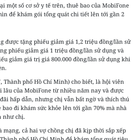
ại một số cơ sở y tế trên, thuê bao của MobiFone
ìn để khám gói tổng quát chi tiết lên tới gần 2
 được tặng phiếu giảm giá 1,2 triệu đồng/lần sử
ng phiếu giảm giá 1 triệu đồng/lần sử dụng và
iếu giảm giá trị giá 800.000 đồng/lần sử dụng khi
ên.
 Thành phố Hồ Chí Minh) cho biết, là hội viên
ài lâu của MobiFone từ nhiều năm nay và được
đãi hấp dẫn, nhưng chị vẫn bất ngờ và thích thú
uê bao đi khám sức khỏe lên tới gần 70% mà nhà
 như chị.
à mạng, cả hai vợ chồng chị đã kịp thời sắp xếp
 Thành phố Hồ Chí Minh để khám tổng quát tiêu