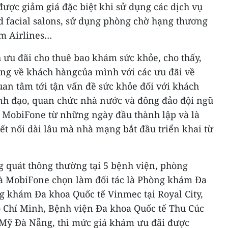
ược giảm giá đặc biệt khi sử dụng các dịch vụ
d facial salons, sử dụng phòng chờ hạng thương
am Airlines…
 ưu đãi cho thuê bao khám sức khỏe, cho thấy,
ng về khách hàngcủa mình với các ưu đãi về
quan tâm tới tận vấn đề sức khỏe đối với khách
ãnh đạo, quan chức nhà nước và đông đảo đội ngũ
 MobiFone từ những ngày đầu thành lập và là
ết nối dài lâu mà nhà mạng bắt đầu triển khai từ
g quát thông thường tại 5 bệnh viện, phòng
 MobiFone chọn làm đối tác là Phòng khám Đa
g khám Đa khoa Quốc tế Vinmec tại Royal City,
 Chí Minh, Bệnh viện Đa khoa Quốc tế Thu Cúc
 Mỹ Đà Nẵng, thì mức giá khám ưu đãi được