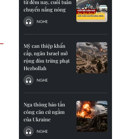
từ đêm nay, cuối tuần
chuyển nắng nóng
NGHE
Mỹ can thiệp khẩn
cấp, ngăn Israel mở
rộng đòn trừng phạt
Hezbollah
NGHE
Nga thông báo tấn
công căn cứ ngầm
của Ukraine
NGHE