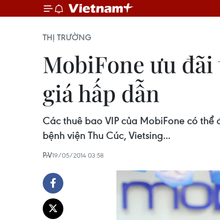
THỊ TRƯỜNG
MobiFone ưu đãi 
giá hấp dẫn
Các thuê bao VIP của MobiFone có thể đ
bệnh viện Thu Cúc, Vietsing...
P.V
19/05/2014 03:58