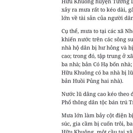
Hưu Khuông huyện Tương Dư
xảy ra mưa rất to kéo dài, g
lớn về tài sản của người dâ
Cụ thể, mưa to tại các xã
khiến nước trên các sông su
nhà hộ dân bị hư hỏng và bị
cao; trong đó, tập trung ở 
ba nhà; bản Có Hạ bốn nhà;
Hữu Khuông có ba nhà bị lũ
bản Huồi Pủng hai nhà).
Nước lũ dâng cao kéo theo đ
Phổ thông dân tộc bán trú 
Mưa lớn làm bảy cột điện bị 
súc, gia cầm bị cuốn trôi, ba
Hữu Khuông, một cầu tại xã