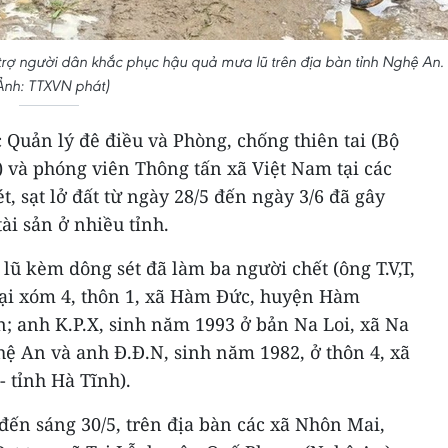
 trợ người dân khắc phục hậu quả mưa lũ trên địa bàn tỉnh Nghệ An.
Ảnh: TTXVN phát)
 Quản lý đê điều và Phòng, chống thiên tai (Bộ
 và phóng viên Thông tấn xã Việt Nam tại các
, sạt lở đất từ ngày 28/5 đến ngày 3/6 đã gây
tài sản ở nhiều tỉnh.
lũ kèm dông sét đã làm ba người chết (ông T.V,T,
tại xóm 4, thôn 1, xã Hàm Đức, huyện Hàm
; anh K.P.X, sinh năm 1993 ở bản Na Loi, xã Na
hệ An và anh Đ.Đ.N, sinh năm 1982, ở thôn 4, xã
 tỉnh Hà Tĩnh).
đến sáng 30/5, trên địa bàn các xã Nhôn Mai,