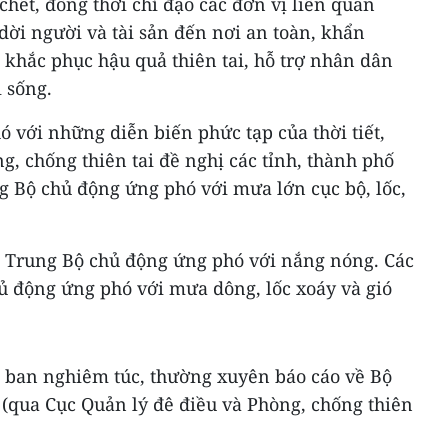
chết, đồng thời chỉ đạo các đơn vị liên quan
i dời người và tài sản đến nơi an toàn, khẩn
 khắc phục hậu quả thiên tai, hỗ trợ nhân dân
 sống.
ó với những diễn biến phức tạp của thời tiết,
g, chống thiên tai đề nghị các tỉnh, thành phố
g Bộ chủ động ứng phó với mưa lớn cục bộ, lốc,
c Trung Bộ chủ động ứng phó với nắng nóng. Các
ủ động ứng phó với mưa dông, lốc xoáy và gió
c ban nghiêm túc, thường xuyên báo cáo về Bộ
(qua Cục Quản lý đê điều và Phòng, chống thiên