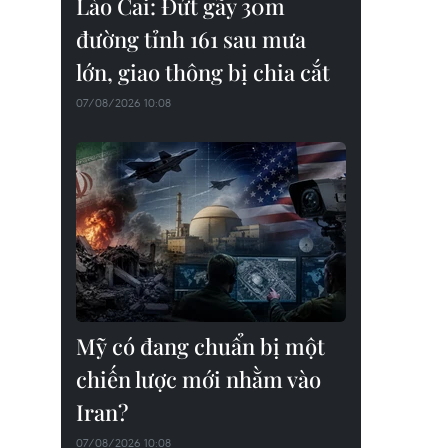
Lào Cai: Đứt gãy 30m
đường tỉnh 161 sau mưa
lớn, giao thông bị chia cắt
07/08/2026 10:08
Mỹ có đang chuẩn bị một
chiến lược mới nhằm vào
Iran?
07/08/2026 10:08