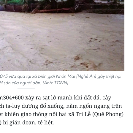
0/5 vừa qua tại xã biên giới Nhôn Mai (Nghệ An) gây thiệt hại
tài sản của người dân. (Ảnh: TTXVN)
m304+600 xảy ra sạt lở mạnh khi đất đá, cây
ách ta-luy dương đổ xuống, nằm ngổn ngang trên
t khiến giao thông nối hai xã Tri Lễ (Quế Phong)
ị gián đoạn, tê liệt.