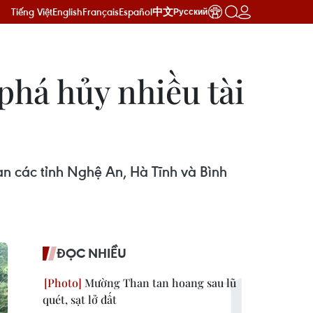
Tiếng Việt
English
Français
Español
中文
Русский
phá hủy nhiều tài
àn các tỉnh Nghệ An, Hà Tĩnh và Bình
ĐỌC NHIỀU
Mường Than tan hoang sau lũ
quét, sạt lở đất