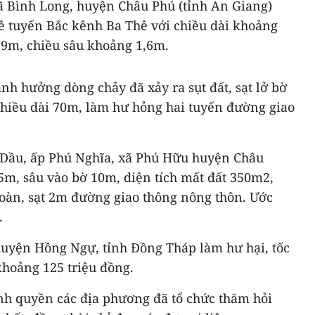
xã Bình Long, huyện Châu Phú (tỉnh An Giang)
 đê tuyến Bắc kênh Ba Thê với chiều dài khoảng
9m, chiều sâu khoảng 1,6m.
ảnh hưởng dòng chảy đã xảy ra sụt đất, sạt lở bờ
chiều dài 70m, làm hư hỏng hai tuyến đường giao
i Dầu, ấp Phú Nghĩa, xã Phú Hữu huyện Châu
35m, sâu vào bờ 10m, diện tích mất đất 350m2,
oàn, sạt 2m đường giao thông nông thôn. Ước
.
huyện Hồng Ngự, tỉnh Đồng Tháp làm hư hại, tốc
khoảng 125 triệu đồng.
hính quyền các địa phương đã tổ chức thăm hỏi