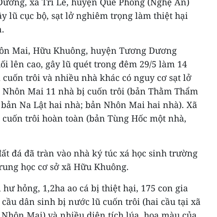
ơng, xã Tri Lễ, huyện Quế Phong (Nghệ An)
ây lũ cục bộ, sạt lở nghiêm trọng làm thiệt hại
n.
 Nhôn Mai, Hữu Khuông, huyện Tương Dương
ối lên cao, gây lũ quét trong đêm 29/5 làm 14
 cuốn trôi và nhiều nhà khác có nguy cơ sạt lở
xã Nhôn Mai 11 nhà bị cuốn trôi (bản Thằm Thẩm
 bản Na Lật hai nhà; bản Nhôn Mai hai nhà). Xã
 cuốn trôi hoàn toàn (bản Tùng Hốc một nhà,
ất đá đã tràn vào nhà ký túc xá học sinh trường
Trung học cơ sở xã Hữu Khuông.
hư hỏng, 1,2ha ao cá bị thiệt hại, 175 con gia
 cầu dân sinh bị nước lũ cuốn trôi (hai cầu tại xã
 Nhôn Mai) và nhiều diện tích lúa, hoa màu của