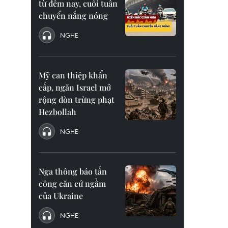
từ đêm nay, cuối tuần
chuyển nắng nóng
NGHE
Mỹ can thiệp khẩn
cấp, ngăn Israel mở
rộng đòn trừng phạt
Hezbollah
NGHE
Nga thông báo tấn
công căn cứ ngầm
của Ukraine
NGHE