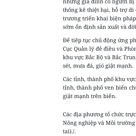
những gia đình có người bị 
thống kê thiệt hại, hỗ trợ d
trương triển khai biện pháp
sớm ổn định sản xuất và đời
Để tiếp tục chủ động ứng ph
Cục Quản lý đê điều và Phòn
khu vực Bắc Bộ và Bắc Trun
sét, mưa đá, gió giật mạnh.
Các tỉnh, thành phố khu vự
tỉnh, thành phố ven biển ch
giật mạnh trên biển.
Các địa phương tổ chức trự
Nông nghiệp và Môi trường 
tai)./.