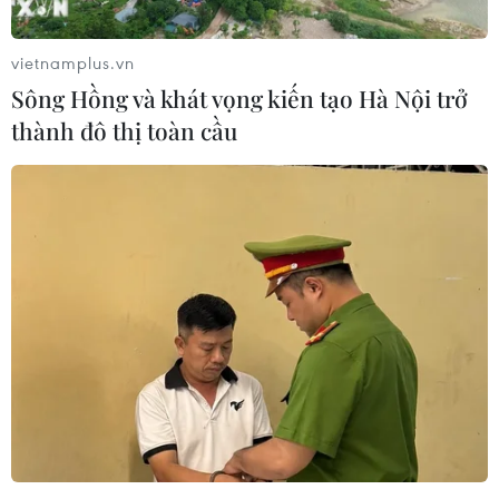
tiến trình chuyển giao chính trị
07/08/2026 02:58
vietnamplus.vn
Sông Hồng và khát vọng kiến tạo Hà Nội trở
thành đô thị toàn cầu
Sập công trình tại Cuba khiến 2
người tử vong
07/08/2026 01:48
Đảng Cộng hòa đề xuất dự luật trao
thêm thẩm quyền thuế quan cho ông
Trump
07/08/2026 00:33
Cựu Giám đốc Viện Quốc gia về Dị