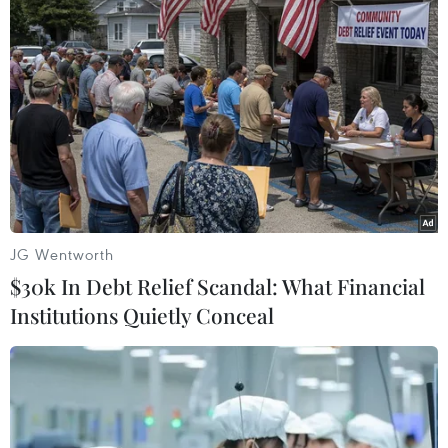
#Truy quét
Afghanistan
Mỹ
Theo dõi VietnamPlus
JG Wentworth
$30k In Debt Relief Scandal: What Financial
TIN CÙNG CHUYÊN MỤC
Institutions Quietly Conceal
Thượng viện Mỹ thông qua luật ngân
sách tránh nguy cơ chính phủ đóng
cửa
08/08/2026 13:31