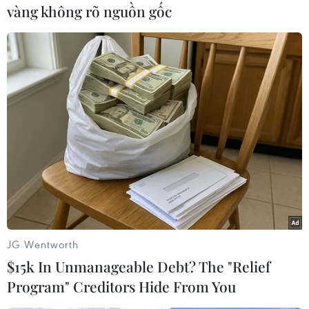
hợp tác giữa hai nước. Dự kiến, cùng đi với bà
vàng không rõ nguồn gốc
sẽ có Giám đốcCục Tình báo trung ương Mỹ
(CIA) David Petraous và một số quan chức quân
sự cấpcao.
Tuy nhiên, bất chấp các tuyên bố trên của
Washington, hoạt động quân sự củaMỹ nhằm
tiêu diệt Haqqani vẫn đang vấp phải sự phản
đối từ Pakistan.
Trước đó,Tổng Tư lệnh quân đội Pakistan,
Tướng Ashfaq Parvez Kayani đã cảnh
báoWashington không nên tấn công khu vực
JG Wentworth
Bắc Waziristan của nước này. Tướng
$15k In Unmanageable Debt? The "Relief
Kayanikhẳng định Pakistan sẽ có hành động
Program" Creditors Hide From You
quân sự tại đây "nếu cần," song sẽ khônghành