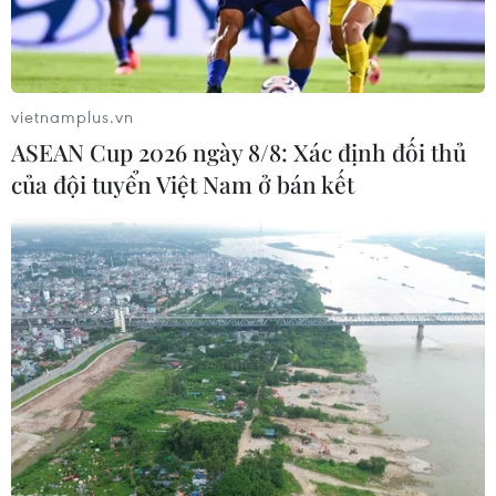
Tổng thống Mỹ Donald Trump nói
còn quá sớm để bàn về người kế
nhiệm
07/08/2026 06:29
vietnamplus.vn
ASEAN Cup 2026 ngày 8/8: Xác định đối thủ
Meta bồi thường gần 600 triệu USD
của đội tuyển Việt Nam ở bán kết
vì gây tổn hại sức khỏe tâm thần trẻ
em
07/08/2026 04:28
Chuyên gia Canada đánh giá cao bản
lĩnh đối ngoại của Việt Nam
07/08/2026 03:49
Venezuela khởi động đàm phán về