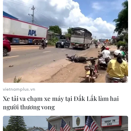
động dưới bất kỳ sức ép nào./.
(TTXVN/Vietnam+)
vietnamplus.vn
Xe tải va chạm xe máy tại Đắk Lắk làm hai
người thương vong
#Afghanistan
#Haqqani
#Chiến dịch quân sự