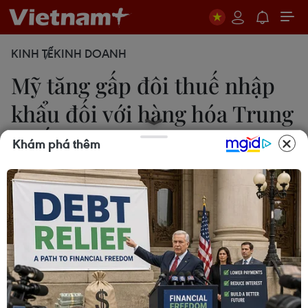
KINH TẾ
KINH DOANH
Mỹ tăng gấp đôi thuế nhập
khẩu đối với hàng hóa Trung
Quốc
Khám phá thêm
28/02/2025 03:48
Mỹ sẽ tăng gấp đôi mức thuế bổ sung đánh vào
hàng hóa nhập khẩu từ Trung Quốc, lên 20% vào
tuần tới, do cáo buộc Bắc Kinh không làm đủ để
ngăn chặn dòng chảy ma túy bất hợp pháp.