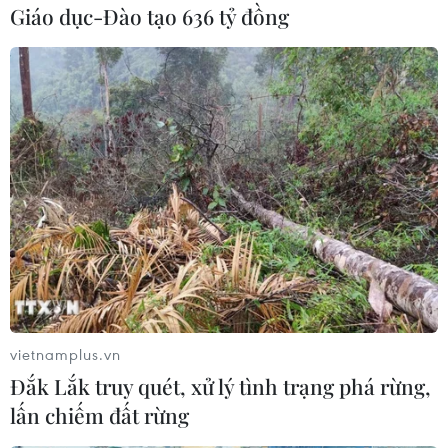
Giáo dục-Đào tạo 636 tỷ đồng
Mexico, Canada theo kế
hoạch ban đầu
Tổng thống Trump tuyên bố rằng
các mức thuế áp đặt đối với
Mexico và Canada sẽ có hiệu lực
từ ngày 4/3, đúng theo kế hoạch
ban đầu do tình trạng buôn lậu
ma túy từ hai nước này vào Mỹ
vẫn tiếp diễn.
(Vietnam+)
vietnamplus.vn
Đắk Lắk truy quét, xử lý tình trạng phá rừng,
lấn chiếm đất rừng