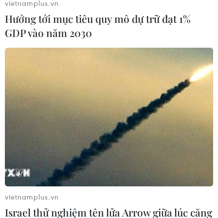
vietnamplus.vn
Hướng tới mục tiêu quy mô dự trữ đạt 1%
GDP vào năm 2030
vietnamplus.vn
Israel thử nghiệm tên lửa Arrow giữa lúc căng