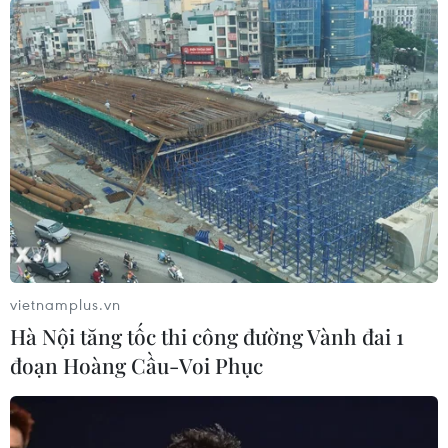
#Thuế quan
#Trung Quốc
#Ma túy
Mỹ
Trung Quốc
vietnamplus.vn
Hà Nội tăng tốc thi công đường Vành đai 1
đoạn Hoàng Cầu-Voi Phục
Theo dõi VietnamPlus