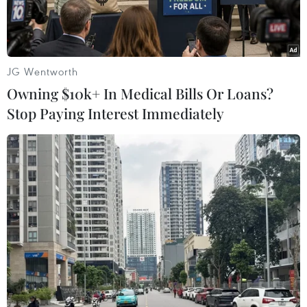
JG Wentworth
Owning $10k+ In Medical Bills Or Loans?
Stop Paying Interest Immediately
Cảng hàng hóa Long Beach, Mỹ. (Ảnh: THX/TTXVN)
Theo Kyodo, ngày 27/2, Tổng thống Mỹ Donald
Trump tuyên bố sẽ tăng gấp đôi mức thuế bổ
sung đánh vào hàng hóa nhập khẩu từ Trung
Quốc, lên 20% vào tuần tới, cáo buộc Bắc Kinh
không làm đủ để ngăn chặn dòng chảy ma túy