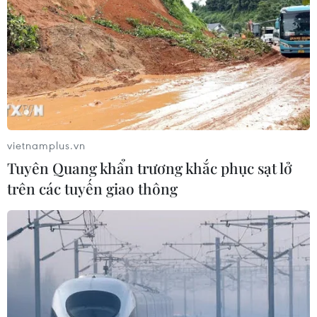
trì hoãn áp thuế đối với Mexico và Canada
26/02/2025 23:09
Tổng thống Mỹ Donald Trump ngày 26/2 để ngỏ khả
năng tiếp tục trì hoãn việc áp thuế 25% đối với hàng
nhập khẩu từ Mexico và Canada đến ngày 2/4.
vietnamplus.vn
Tuyên Quang khẩn trương khắc phục sạt lở
trên các tuyến giao thông