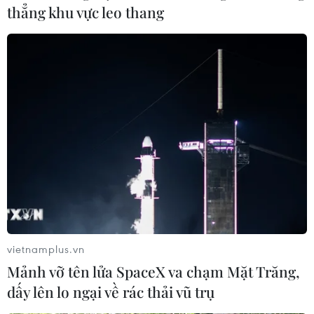
thẳng khu vực leo thang
vietnamplus.vn
Mảnh vỡ tên lửa SpaceX va chạm Mặt Trăng,
dấy lên lo ngại về rác thải vũ trụ