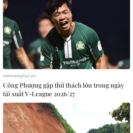
TIN LIÊN QUAN
vietnamplus.vn
Công Phượng gặp thử thách lớn trong ngày
tái xuất V-League 2026/27
Tổng thống Mỹ để ngỏ khả năng tiếp tục