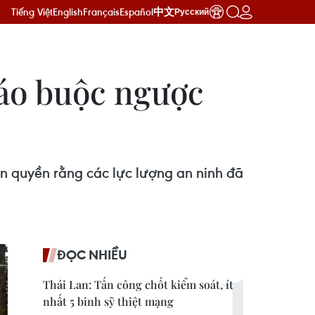
Tiếng Việt
English
Français
Español
中文
Русский
cáo buộc ngược
n quyền rằng các lực lượng an ninh đã
ĐỌC NHIỀU
Thái Lan: Tấn công chốt kiểm soát, ít
nhất 5 binh sỹ thiệt mạng