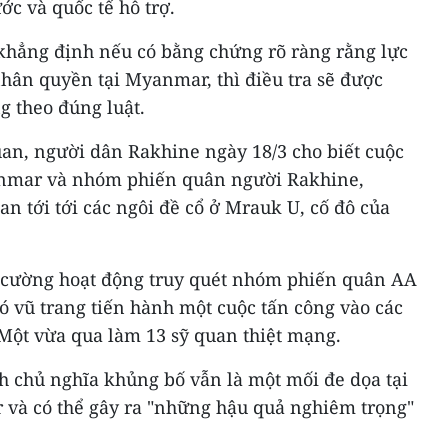
ớc và quốc tế hỗ trợ.
khẳng định nếu có bằng chứng rõ ràng rằng lực
hân quyền tại Myanmar, thì điều tra sẽ được
g theo đúng luật.
uan, người dân Rakhine ngày 18/3 cho biết cuộc
nmar và nhóm phiến quân người Rakhine,
n tới tới các ngôi đề cổ ở Mrauk U, cố đô của
cường hoạt động truy quét nhóm phiến quân AA
ó vũ trang tiến hành một cuộc tấn công vào các
 Một vừa qua làm 13 sỹ quan thiệt mạng.
 chủ nghĩa khủng bố vẫn là một mối đe dọa tại
và có thể gây ra "những hậu quả nghiêm trọng"