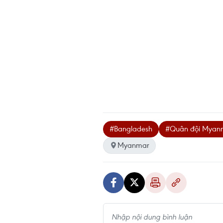
#Bangladesh
#Quân đội Myan
Myanmar