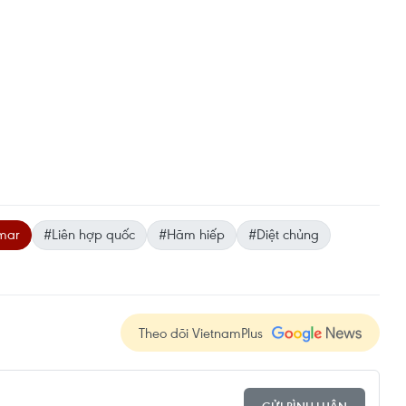
mar
#Liên hợp quốc
#Hãm hiếp
#Diệt chủng
Theo dõi VietnamPlus