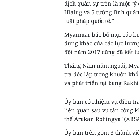
dịch quân sự trên là một "ý
Hlaing và 5 tướng lĩnh qu
luật pháp quốc tế."
Myanmar bác bỏ mọi cáo bu
dụng khác của các lực lượng
đội năm 2017 cũng đã kết l
Tháng Năm năm ngoái, Myan
tra độc lập trong khuôn khổ
và phát triển tại bang Rakh
Ủy ban có nhiệm vụ điều tr
liên quan sau vụ tấn công 
thế Arakan Rohingya" (ARSA
Ủy ban trên gồm 3 thành viê