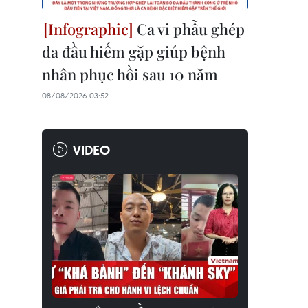
Ca vi phẫu ghép
da đầu hiếm gặp giúp bệnh
nhân phục hồi sau 10 năm
08/08/2026 03:52
VIDEO