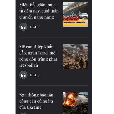
Miền Bắc giảm mưa
từ đêm nay, cuối tuần
chuyển nắng nóng
NGHE
Mỹ can thiệp khẩn
cấp, ngăn Israel mở
rộng đòn trừng phạt
Hezbollah
NGHE
Nga thông báo tấn
công căn cứ ngầm
của Ukraine