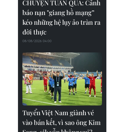
CHUYỆN TUẦN QUA: Cảnh
báo nạn "giang hồ mạng”
kéo những hệ lụy ảo tràn ra
đời thực
08/08/2026 04:00
Tuyển Việt Nam giành vé
vào bán kết, vì sao ông Kim