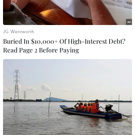
JG Wentworth
Buried In $10,000+ Of High-Interest Debt?
Read Page 2 Before Paying
Nam ca sỹ người Mỹ Colonel Abrams. (Nguồn:
independent.co.uk)
Theo tờ The Independent, nam ca sỹ người Mỹ
Colonel Abrams đã qua đời ở tuổi 67 vào tuần
trước trong tình trạng vô gia cư.