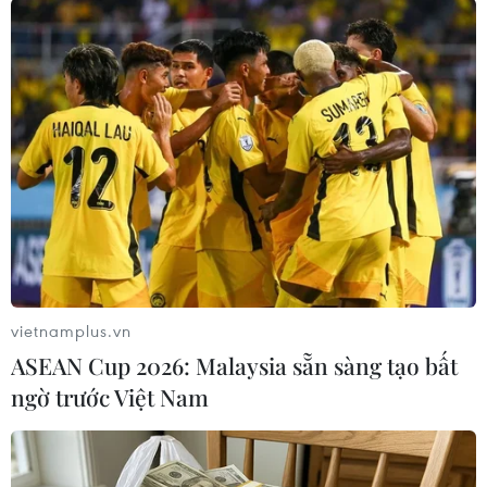
Theo dõi VietnamPlus
TIN LIÊN QUAN
vietnamplus.vn
ASEAN Cup 2026: Malaysia sẵn sàng tạo bất
ngờ trước Việt Nam