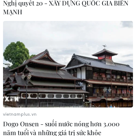
Nghị quyết 20 - XÂY DỰNG QUỐC GIA BIỂN
11/11/2016 04:02
MẠNH
Sau Prince và David Bowie, làng nhạc thế giới lại chịu
thêm một tổn thất nữa trong năm 2016 khi danh ca
Leonard Cohen, tác giả của ca khúc nổi tiếng
"Hallelujah," đã qua đời ngày 10/11.
vietnamplus.vn
Dogo Onsen - suối nước nóng hơn 3.000
năm tuổi và những giá trị sức khỏe