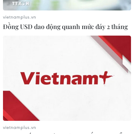
số những bài hát nổi tiếng nhất của Michael Jackson,
đã qua đời vì bệnh ung thư.
vietnamplus.vn
Đồng USD dao động quanh mức đáy 2 tháng
Nhạc sỹ-ca sỹ Cohen, tác giả ca khúc
vietnamplus.vn
"Hallelujah" qua đời