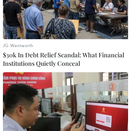
JG Wentworth
$30k In Debt Relief Scandal: What Financial
Institutions Quietly Conceal
Ca sỹ kiêm nhạc sỹ lừng danh Juan Gabriel
qua đời ở tuổi 66
30/08/2016 06:56
Ca sỹ kiêm nhạc sỹ người Mexico Juan Gabriel đã qua
đời chiều 28/8 tại nhà riêng tại Santa Monica, bang
California, Mỹ, sau một cơn đau tim đột ngột.