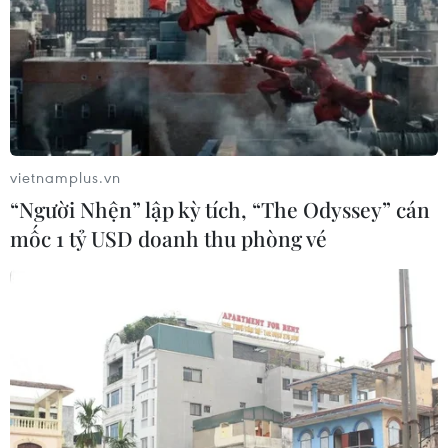
vietnamplus.vn
“Người Nhện” lập kỳ tích, “The Odyssey” cán
mốc 1 tỷ USD doanh thu phòng vé