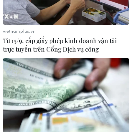
vietnamplus.vn
Từ 15/9, cấp giấy phép kinh doanh vận tải
trực tuyến trên Cổng Dịch vụ công
"Người vô hình" sáng tác ca khúc nổi tiếng
"Thriller" đã qua đời
05/10/2016 14:34
Rod Temperton, tác giả của ca khúc "Thriller," một trong