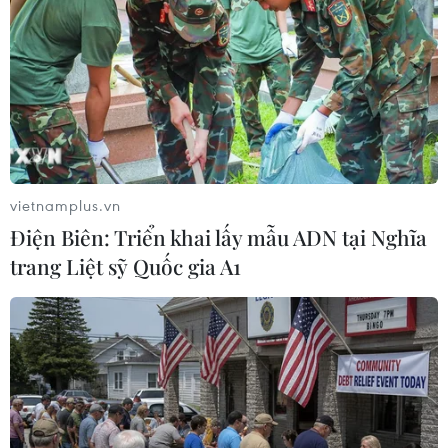
Vua nhạc jazz người Bỉ Toots Thielemans
vietnamplus.vn
qua đời ở tuổi 94
Điện Biên: Triển khai lấy mẫu ADN tại Nghĩa
22/08/2016 10:56
trang Liệt sỹ Quốc gia A1
Ngày 22/8, nhạc sỹ người Bỉ Toots Thielemans, được coi
là Vua kèn Harmonia thế giới, đã qua đời ở tuổi 94 sau
một tháng nằm viện do bị ngã.