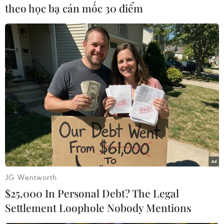
theo học bạ cán mốc 30 điểm
#Chữa bệnh tiểu đường
#Colonel Abrams
#Nhạc House
#Lễ Tạ Ơn
#DJ Tony Tune Herbert
JG Wentworth
#ca khúc Trapped
#người vô gia cư
Mỹ
$25,000 In Personal Debt? The Legal
Settlement Loophole Nobody Mentions