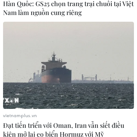
Hàn Quốc: GS25 chọn trang trại chuối tại Việt
Nam làm nguồn cung riêng
CƠ QUAN CHỦ QUẢN: THÔNG TẤN XÃ VIỆT NAM
Tổng Biên tập: TRẦN TIẾN DUẨN
Phó Tổng Biên tập: NGUYỄN THỊ TÁM, KHÚC THANH
THỦY
Sở hữu trí tuệ
Quy định sử dụng
RSS
Hỗ trợ
Ngôn ngữ
TTXVN
Dịch vụ tin
Quảng cáo
Liên hệ
vietnamplus.vn
Đạt tiến triển với Oman, Iran vẫn siết điều
kiện mở lại eo biển Hormuz với Mỹ