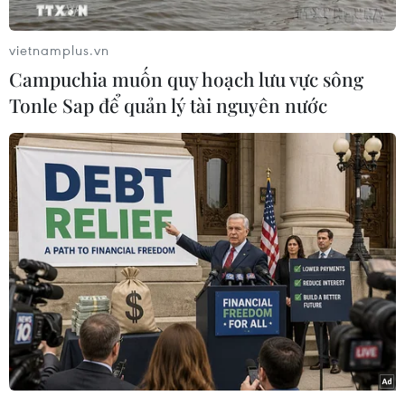
Dù không phải là một cái quen thuộc song
Abrams vẫn được biết tới như người tiên phong
vietnamplus.vn
trong việc đưa dòng nhạc house tới với khán giả
Campuchia muốn quy hoạch lưu vực sông
đại chúng.
Tonle Sap để quản lý tài nguyên nước
Trong sự nghiệp, nam ca sỹ sinh năm 1949 này
được biết tới nhiều nhất với ca khúc
“Trapped”
từng lọt vào danh sách 5 đĩa đơn bán chạy nhất
tại nước Anh vào năm 1985.
Tuy nhiên, khi về già, Abrams lại sống trong
tình trạng nay đây mai đó trên đường phố New
York và còn mang chứng bệnh tiểu đường.
Vào năm 2015, các bạn bè trong giới nghệ thuật
đã mở một chiến dịch gây quỹ để giúp Abrams
có tiền trang trải chi phí chữa bệnh cũng như