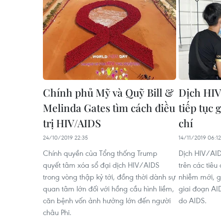
Chính phủ Mỹ và Quỹ Bill &
Dịch HIV
Melinda Gates tìm cách điều
tiếp tục 
trị HIV/AIDS
chí
24/10/2019 22:35
14/11/2019 06:12
Chính quyền của Tổng thống Trump
Dịch HIV/AID
quyết tâm xóa sổ đại dịch HIV/AIDS
trên các tiêu
trong vòng thập kỷ tới, đồng thời dành sự
nhiễm mới, g
quan tâm lớn đối với hồng cầu hình liềm,
giai đoạn AI
căn bệnh vốn ảnh hưởng lớn đến người
do AIDS.
châu Phi.