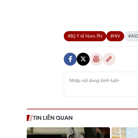
#Bộ Y tế Nam Phi
#HIV
#AI
TIN LIÊN QUAN