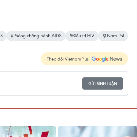
DS
#Phòng chống bệnh AIDS
#Điều trị HIV
Nam Phi
Theo dõi VietnamPlus
GỬI BÌNH LUẬN