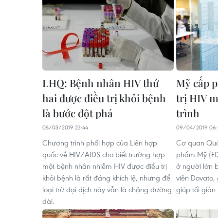
LHQ: Bệnh nhân HIV thứ
Mỹ cấp p
hai được điều trị khỏi bệnh
trị HIV m
là bước đột phá
trình
05/03/2019 23:44
09/04/2019 06:
Chương trình phối hợp của Liên hợp
Cơ quan Quả
quốc về HIV/AIDS cho biết trường hợp
phẩm Mỹ (FDA
một bệnh nhân nhiễm HIV được điều trị
ở người lớn 
khỏi bệnh là rất đáng khích lệ, nhưng để
viên Dovato,
loại trừ đại dịch này vẫn là chặng đường
giúp tối giản l
dài.