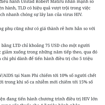
 điều hành Unitad Robert Matiru nhấn mạnh so
iện hành, TLD có hiệu quả vượt trội trong việc
ch nhanh chóng sự lây lan của virus HIV.
ng phụ cũng như có giá thành rẻ hơn hẳn so với
rị bằng LTD chỉ khoảng 75 USD cho một người
ục giảm xuống trong những năm tiếp theo, qua đó
chi phí dành để tiến hành điều trị cho 5 triệu
V/AIDS tại Nam Phi chiếm tới 10% số người chết
iới trong khi số ca nhiễm mới chiếm tới 15% số
iện đang tiến hành chương trình điều trị HIV lớn