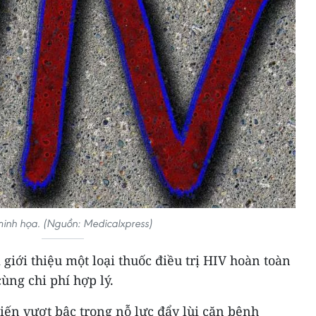
inh họa. (Nguồn: Medicalxpress)
giới thiệu một loại thuốc điều trị HIV hoàn toàn
ùng chi phí hợp lý.
iến vượt bậc trong nỗ lực đẩy lùi căn bệnh