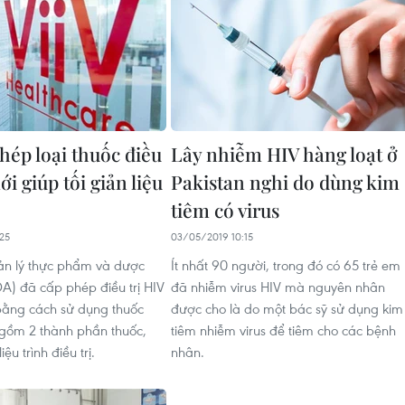
hép loại thuốc điều
Lây nhiễm HIV hàng loạt ở
ới giúp tối giản liệu
Pakistan nghi do dùng kim
tiêm có virus
25
03/05/2019 10:15
n lý thực phẩm và dược
Ít nhất 90 người, trong đó có 65 trẻ em
) đã cấp phép điều trị HIV
đã nhiễm virus HIV mà nguyên nhân
bằng cách sử dụng thuốc
được cho là do một bác sỹ sử dụng kim
 gồm 2 thành phần thuốc,
tiêm nhiễm virus để tiêm cho các bệnh
iệu trình điều trị.
nhân.