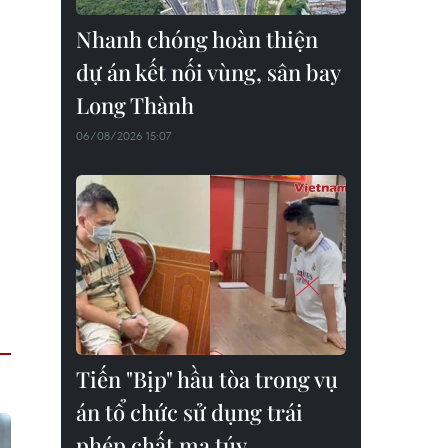
Nhanh chóng hoàn thiện
dự án kết nối vùng, sân bay
Long Thành
06/08/2026 15:07
Tiến "Bịp" hầu tòa trong vụ
án tổ chức sử dụng trái
phép chất ma túy