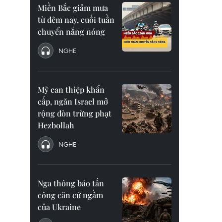
Miền Bắc giảm mưa
từ đêm nay, cuối tuần
chuyển nắng nóng
NGHE
Mỹ can thiệp khẩn
cấp, ngăn Israel mở
rộng đòn trừng phạt
Hezbollah
NGHE
Nga thông báo tấn
công căn cứ ngầm
của Ukraine