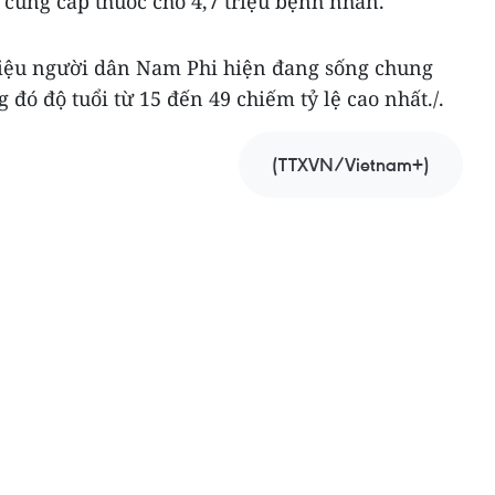
c cung cấp thuốc cho 4,7 triệu bệnh nhân.
triệu người dân Nam Phi hiện đang sống chung
đó độ tuổi từ 15 đến 49 chiếm tỷ lệ cao nhất./.
(TTXVN/Vietnam+)