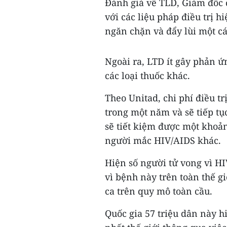
Đánh giá về TLD, Giám đốc
với các liệu pháp điều trị h
ngăn chặn và đẩy lùi một cá
Ngoài ra, LTD ít gây phản ứ
các loại thuốc khác.
Theo Unitad, chi phí điều t
trong một năm và sẽ tiếp t
sẽ tiết kiệm được một khoản 
người mắc HIV/AIDS khác.
Hiện số người tử vong vì HI
vì bệnh này trên toàn thế g
ca trên quy mô toàn cầu.
Quốc gia 57 triệu dân này h