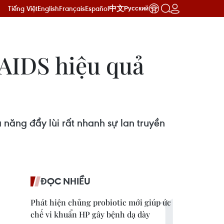
Tiếng Việt
English
Français
Español
中文
Русский
/AIDS hiệu quả
ả năng đẩy lùi rất nhanh sự lan truyền
ĐỌC NHIỀU
Phát hiện chủng probiotic mới giúp ức
chế vi khuẩn HP gây bệnh dạ dày