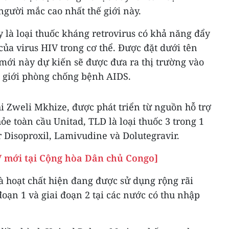
 người mắc cao nhất thế giới này.
y là loại thuốc kháng retrovirus có khả năng đẩy
của virus HIV trong cơ thể. Được đặt dưới tên
 mới này dự kiến sẽ được đưa ra thị trường vào
ế giới phòng chống bệnh AIDS.
i Zweli Mkhize, được phát triển từ nguồn hỗ trợ
ỏe toàn cầu Unitad, TLD là loại thuốc 3 trong 1
 Disoproxil, Lamivudine và Dolutegravir.
V mới tại Cộng hòa Dân chủ Congo]
là hoạt chất hiện đang được sử dụng rộng rãi
 đoạn 1 và giai đoạn 2 tại các nước có thu nhập