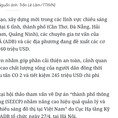
Nguồn ảnh: Trần Lê Lâm/TTXVN)
 tạo, xây dựng mới trong các lĩnh vực chiếu sáng
 tại 6 tỉnh, thành phố (Cần Thơ, Đà Nẵng, Hải
m, Quảng Ninh), các chuyên gia tư vấn của
Á (ADB) và các địa phương đang đề xuất các cơ
60 triệu USD.
rên nhằm góp phần cải thiện an toàn, cảnh quan
g cao chất lượng sống của người dân đồng thời
u tấn CO 2 và tiết kiệm 245 triệu USD chi phí
tại hội thảo tham vấn về Dự án “thành phố thông
ng (SEECP) nhằm nâng cao hiệu quả quản lý và
iếu sáng đô thị tại Việt Nam” do Cục Hạ tầng Kỹ
ADB tổ chức ngày 27/4, tại Hà Nội.