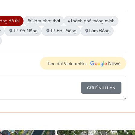
áng đô thị
#Giảm phát thải
#Thành phố thông minh
ơ
TP. Đà Nẵng
TP. Hải Phòng
Lâm Đồng
Theo dõi VietnamPlus
GỬI BÌNH LUẬN