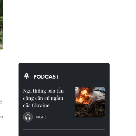
PODCAST
Nga thông báo tấn
công căn cứ ngầm
ó
của Ukraine
ồn
NGHE