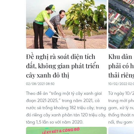
Đề nghị rà soát diện tích
Khu dân 
đất, không gian phát triển
phải có h
cây xanh đô thị
thải riên
02/08/2021 08:50
10/02/2022 02:
Theo đề án “trồng một tỷ cây xanh giai
Từ ngày 10/2
đoạn 2021-2025,” trong năm 2021, cả
trung mới ph
nước sẽ trồng khoảng 182 triệu cây; trong
gom, xử lý nư
đó riêng cây xanh phân tán 120 triệu cây,
thống thoát 
tăng 1,5 lần so với năm 2020.
nối, thu gom 