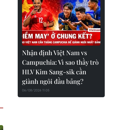
Nhận định Việt Nam vs
Campuchia: Vì sao thầy trò
HLV Kim Sang-sik cần
giành ngôi đầu bảng?
06/08/2026 11:05