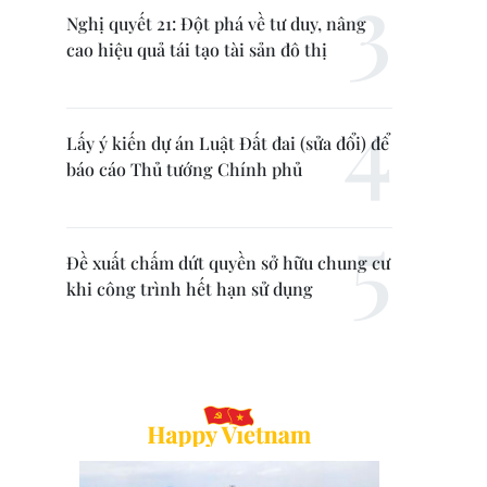
Nghị quyết 21: Đột phá về tư duy, nâng
cao hiệu quả tái tạo tài sản đô thị
Lấy ý kiến dự án Luật Đất đai (sửa đổi) để
báo cáo Thủ tướng Chính phủ
Đề xuất chấm dứt quyền sở hữu chung cư
khi công trình hết hạn sử dụng