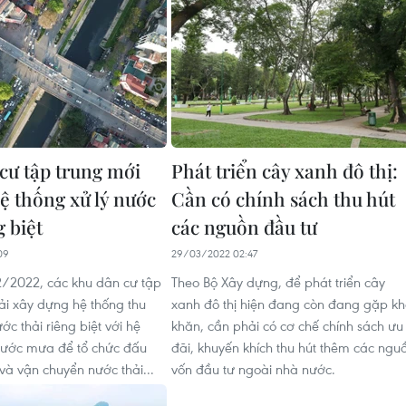
cư tập trung mới
Phát triển cây xanh đô thị:
ệ thống xử lý nước
Cần có chính sách thu hút
g biệt
các nguồn đầu tư
09
29/03/2022 02:47
/2022, các khu dân cư tập
Theo Bộ Xây dựng, để phát triển cây
ải xây dựng hệ thống thu
xanh đô thị hiện đang còn đang gặp kh
ớc thải riêng biệt với hệ
khăn, cần phải có cơ chế chính sách ưu
nước mưa để tổ chức đấu
đãi, khuyến khích thu hút thêm các ngu
và vận chuyển nước thải...
vốn đầu tư ngoài nhà nước.