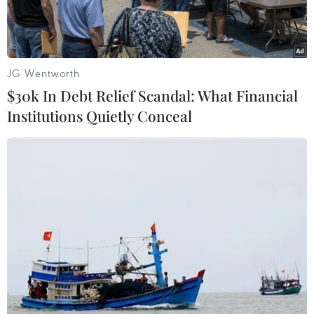
JG Wentworth
$30k In Debt Relief Scandal: What Financial
Institutions Quietly Conceal
Ảnh minh họa. (Nguồn ảnh: Hào Nguyễn/Vietnam+)
Từ ngày 10/2, các cơ quan, tổ chức, cá nhân, hộ
gia đình có liên quan đến hoạt động xây dựng,
quản lý, vận hành công trình hạ tầng kỹ thuật