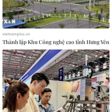
vietnamplus.vn
Thành lập Khu Công nghệ cao tỉnh Hưng Yên
TIN CÙNG CHUYÊN MỤC
Áp thấp nhiệt đới trên vịnh Bắc Bộ sẽ
gây ảnh hưởng thế nào tới Việt Nam?
07/08/2026 14:38