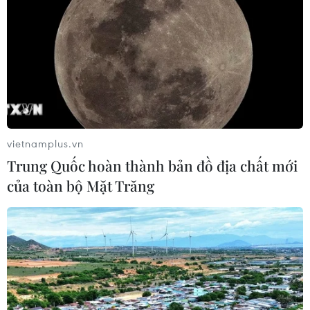
07/08/2026 03:04
Khẩn trương phân luồng giao thông
sau vụ sạt lở trên tuyến ĐT161 ở Lào
Cai
07/08/2026 02:37
vietnamplus.vn
Trung Quốc hoàn thành bản đồ địa chất mới
Thời tiết ngày 7/8: Bắc Bộ và Bắc
của toàn bộ Mặt Trăng
Trung Bộ giảm mưa về đêm, cục bộ
có mưa to
06/08/2026 23:15
Kế hoạch hành động phòng, chống
bão, lũ, thiên tai cực đoan và biến đổi