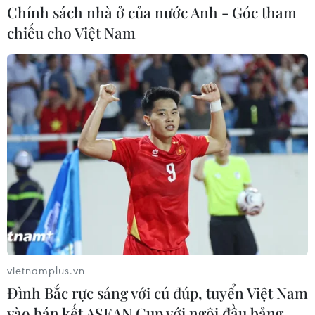
COVID áp dụng mã QR; xây dựng Cổng thông tin
Chính sách nhà ở của nước Anh - Góc tham
COVID-19 và hệ thống bản đồ số COVID-19...
chiếu cho Việt Nam
vietnamplus.vn
Đình Bắc rực sáng với cú đúp, tuyển Việt Nam
vào bán kết ASEAN Cup với ngôi đầu bảng