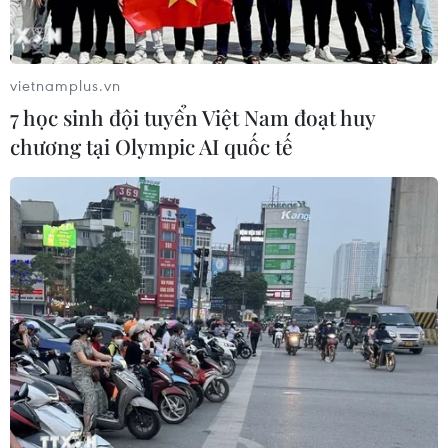
vietnamplus.vn
7 học sinh đội tuyển Việt Nam đoạt huy
chương tại Olympic AI quốc tế
Hải Dương: Xả thải vượt chuẩn, doanh
nghiệp bị phạt 290 triệu đồng
28/01/2022 07:19
Công ty GFT đã xả nước thải có chứa Coliform vượt 2,2
lần thông số cho phép theo quy chuẩn kỹ thuật quốc gia
về nước thải công nghiệp QCVN 40:2011/BTNMT với
thải lượng là 518,06 m3/ngày.