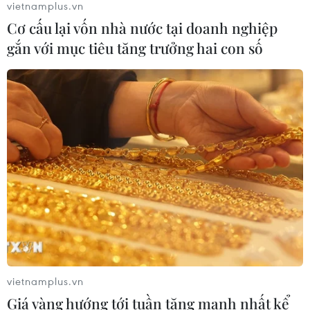
vietnamplus.vn
Cơ cấu lại vốn nhà nước tại doanh nghiệp
Cảnh báo lũ quét, sạt lở đất ở 8 tỉnh
gắn với mục tiêu tăng trưởng hai con số
khu vực Bắc Bộ và Thanh Hóa
06/08/2026 03:47
Xem thêm
CƠ QUAN CHỦ QUẢN: THÔNG TẤN XÃ VIỆT NAM
Tổng Biên tập: TRẦN TIẾN DUẨN
vietnamplus.vn
Phó Tổng Biên tập: NGUYỄN THỊ TÁM, KHÚC THANH
Giá vàng hướng tới tuần tăng mạnh nhất kể
THỦY