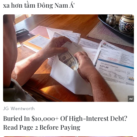
xa hơn tầm Đông Nam Á'
Riêng đô thị, Thông tư số 15/2021/TT-BXD của Bộ
Xây dựng quy định khu dân cư tập trung mới
phải xây dựng hệ thống thu gom, xử lý nước
thải riêng biệt với hệ thống thoát nước mưa để
tổ chức đấu nối, thu gom và vận chuyển nước
thải, đáp ứng nhu cầu thoát nước, trừ trường
hợp đặc thù do Chính phủ quy định.
Cũng theo Thông tư trên, việc đấu nối hệ thống
thoát nước phải đáp ứng các yêu cầu như: Đô
thị, khu dân cư tập trung có hệ thống thoát nước
riêng và nhà máy xử lý nước thải đô thị tập
JG Wentworth
trung, nước thải sinh hoạt của các hộ thoát nước
Buried In $10,000+ Of High-Interest Debt?
được nối trực tiếp vào hộp đấu nối; cống thoát
Read Page 2 Before Paying
nước mưa của hộ thoát nước phải nối cố định