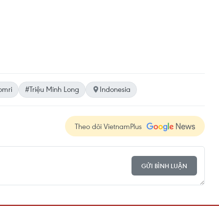
omri
#Triệu Minh Long
Indonesia
Theo dõi VietnamPlus
GỬI BÌNH LUẬN