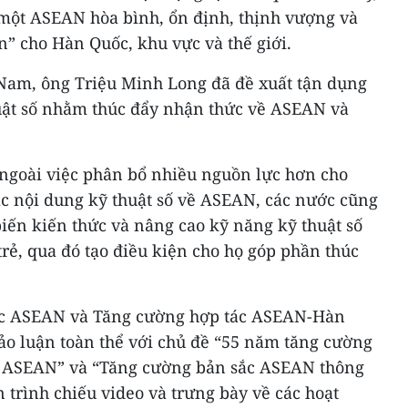
một ASEAN hòa bình, ổn định, thịnh vượng và
” cho Hàn Quốc, khu vực và thế giới.
t Nam, ông Triệu Minh Long đã đề xuất tận dụng
huật số nhằm thúc đẩy nhận thức về ASEAN và
ngoài việc phân bổ nhiều nguồn lực hơn cho
ác nội dung kỹ thuật số về ASEAN, các nước cũng
biến kiến thức và nâng cao kỹ năng kỹ thuật số
trẻ, qua đó tạo điều kiện cho họ góp phần thúc
ắc ASEAN và Tăng cường hợp tác ASEAN-Hàn
ảo luận toàn thể với chủ đề “55 năm tăng cường
ắc ASEAN” và “Tăng cường bản sắc ASEAN thông
 trình chiếu video và trưng bày về các hoạt