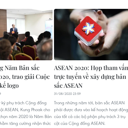
g Năm Bản sắc
ASEAN 2020: Họp tham vấ
20, trao giải Cuộc
trực tuyến về xây dựng bản
 kế logo
sắc ASEAN
9
31/08/2020 23:59
 ký phụ trách Cộng đồng
Trong những năm tới, bản sắc ASEAN
hội ASEAN, Kung Phoak cho
phải được đưa vào kế hoạch hoạt độn
a chọn năm 2020 là Năm Bản
của tất cả các bộ phận phụ trách 3 trụ
hằm tăng cường nhận thức
cột của Cộng đồng ASEAN.