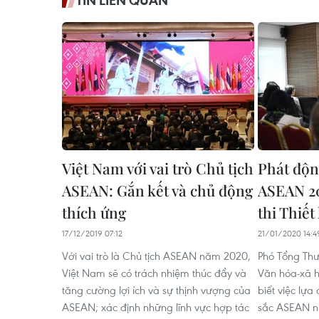
TIN LIÊN QUAN
Việt Nam với vai trò Chủ tịch
Phát độn
ASEAN: Gắn kết và chủ động
ASEAN 20
thích ứng
thi Thiết
17/12/2019 07:12
21/01/2020 14:4
Với vai trò là Chủ tịch ASEAN năm 2020,
Phó Tổng Thư
Việt Nam sẽ có trách nhiệm thúc đẩy và
Văn hóa-xã 
tăng cường lợi ích và sự thịnh vượng của
biết việc lự
ASEAN; xác định những lĩnh vực hợp tác
sắc ASEAN n