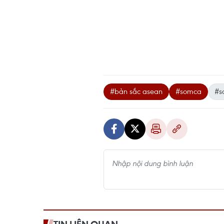
#bản sắc asean
#somca
#s