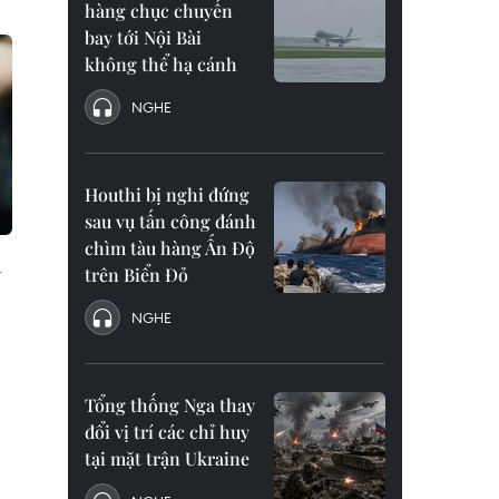
hàng chục chuyến
bay tới Nội Bài
không thể hạ cánh
NGHE
Houthi bị nghi đứng
sau vụ tấn công đánh
chìm tàu hàng Ấn Độ
n
trên Biển Đỏ
NGHE
Tổng thống Nga thay
g
đổi vị trí các chỉ huy
tại mặt trận Ukraine