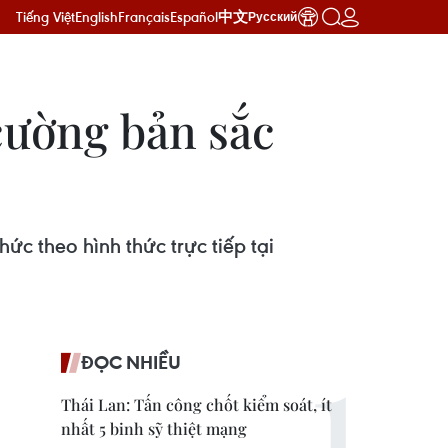
Tiếng Việt
English
Français
Español
中文
Русский
cường bản sắc
 theo hình thức trực tiếp tại
ĐỌC NHIỀU
Thái Lan: Tấn công chốt kiểm soát, ít
nhất 5 binh sỹ thiệt mạng