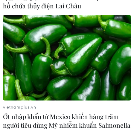
hồ chứa thủy điện Lai Châu
Hưởng ứng Ngày An
ninh mạng Việt Nam: Những thông
điệp thiết thực về an toàn số
05/08/2026 22:58
Ngoại giao khoa học-
công nghệ trở thành trụ cột mới của
nền đối ngoại Việt Nam
05/08/2026 14:56
vietnamplus.vn
Xem thêm
Ớt nhập khẩu từ Mexico khiến hàng trăm
người tiêu dùng Mỹ nhiễm khuẩn Salmonella