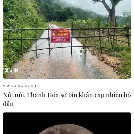
vietnamplus.vn
Nứt núi, Thanh Hóa sơ tán khẩn cấp nhiều hộ
dân