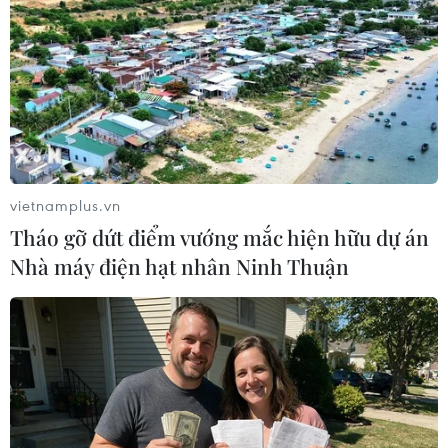
vi phạm đạo luật của EU
12/12/2020 09:36
Các tập đoàn công nghệ lớn có thể bị phạt đến 6%
doanh thu nếu họ không có những biện pháp mạnh mẽ
hơn để giải quyết các nội dung bất hợp pháp và công
bố lợi nhuận từ quảng cáo.
vietnamplus.vn
Tháo gỡ dứt điểm vướng mắc hiện hữu dự án
Nhà máy điện hạt nhân Ninh Thuận