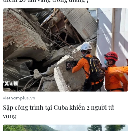
'Đại gia công nghệ' Google lại vướng vào
tranh chấp pháp lý ở Mỹ
09/06/2021 06:34
Tổng Chưởng lý bang Ohio (Mỹ), ông Dave Yost, cáo
buộc Google lạm dụng vị thế thống lĩnh trên thị trường,
có những hành vi cạnh tranh không lành mạnh và phân
biệt đối xử với cư dân bang này.
vietnamplus.vn
Sập công trình tại Cuba khiến 2 người tử
vong