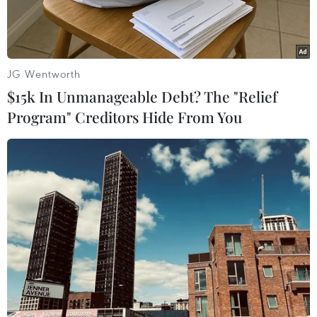
JG Wentworth
$15k In Unmanageable Debt? The "Relief
Program" Creditors Hide From You
Biểu tượng Google tại California, Mỹ. (Ảnh: AFP/TTXVN)
Ngày 29/7, toàn án quận Tagansky ở Moskva,
Liên bang Nga, cho biết nước này đã phạt công
ty công nghệ Google của Mỹ 3 triệu ruble
(41.017 USD) vì vi phạm luật về dữ liệu cá nhân.