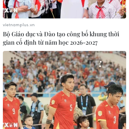
vietnamplus.vn
Bộ Giáo dục và Đào tạo công bố khung thời
gian cố định từ năm học 2026-2027
Italy phạt Google hơn 100 triệu USD vì lạm
dụng vị thế trên thị trường
13/05/2021 09:02
Italy cho biết phát hiện Google - sở hữu hệ điều hành
Android và cửa hàng ứng dụng Google Play vốn đang
chiếm lĩnh thị trường Italy - chặn một ứng dụng Enel X