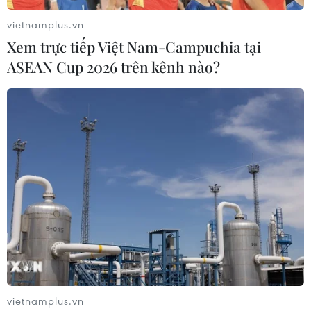
dành cho người dùng xe điện.
vietnamplus.vn
Xem trực tiếp Việt Nam-Campuchia tại
ASEAN Cup 2026 trên kênh nào?
Pháp phạt tập đoàn công nghệ Google hơn
200 triệu USD
vietnamplus.vn
07/06/2021 10:43