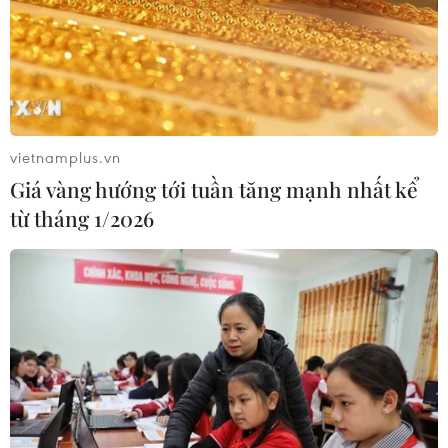
Trung Quốc vận hành giàn phát điện
gió nổi đầu tiên chịu được bão cấp 17
06/08/2026 11:20
Cao điểm "100 ngày chuyển đổi số":
vietnamplus.vn
Chuyển động từ cơ sở
Giá vàng hướng tới tuần tăng mạnh nhất kể
06/08/2026 09:48
từ tháng 1/2026
Israel và Việt Nam hợp tác trong
ngành bán dẫn và công nghệ cao
06/08/2026 09:40
Meta tung công cụ AI lập trình tự