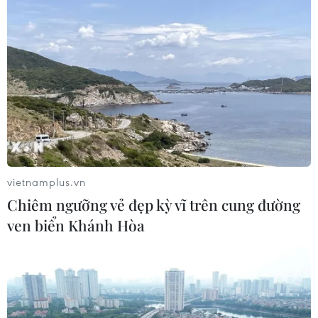
BIDV chốt ngày chia 498 triệu cổ
phiếu, tăng vốn điều lệ lên 77.783 tỷ
đồng
06/08/2026 13:42
Hướng tới mục tiêu quy mô dự trữ
đạt 1% GDP vào năm 2030
06/08/2026 10:23
vietnamplus.vn
Chiêm ngưỡng vẻ đẹp kỳ vĩ trên cung đường
ven biển Khánh Hòa
NAPAS, BIDV và Weixin Pay mở rộng
thanh toán QR Việt Nam-Trung
Quốc
06/08/2026 07:34