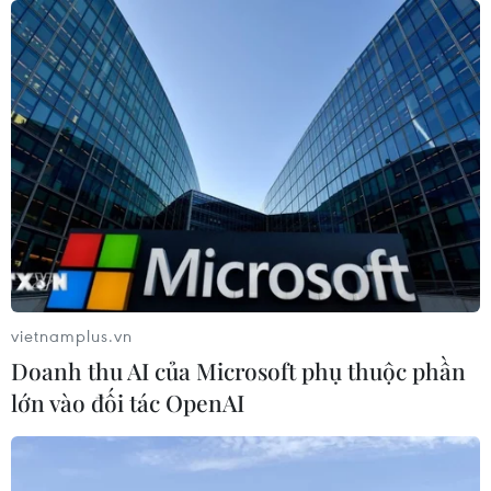
TIN CÙNG CHUYÊN MỤC
vietnamplus.vn
Doanh thu AI của Microsoft phụ thuộc phần
NAPAS và KiotViet hợp tác mở rộng
lớn vào đối tác OpenAI
hệ sinh thái thanh toán VietQR
06/08/2026 14:03