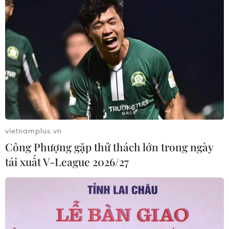
Thanh toán qua điện thoại di động tăng
hơn 125% về giá trị
24/12/2020 04:35
vietnamplus.vn
Kết nối với các hệ sinh thái số khác trên nền tảng công
Công Phượng gặp thử thách lớn trong ngày
nghệ thông tin khiến số lượng, giá trị giao dịch ngân
tái xuất V-League 2026/27
hàng qua kênh số của nhiều ngân hàng Việt Nam có sự
tăng trưởng vượt bậc.