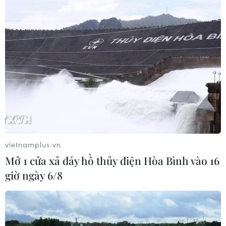
Thứ trưởng Bộ Tài chính nói về áp
lực giá cả khi tăng lương cơ sở từ
1/7/2026
03/08/2026 13:08
Bộ Tài chính: Thu hút đầu tư nước
ngoài thúc đẩy tăng trưởng hai con
số
03/08/2026 12:27
vietnamplus.vn
Mở 1 cửa xả đáy hồ thủy điện Hòa Bình vào 16
Hộ kinh doanh được lựa chọn lập sổ
giờ ngày 6/8
kế toán điện tử hoặc bằng bản giấy
03/08/2026 11:31