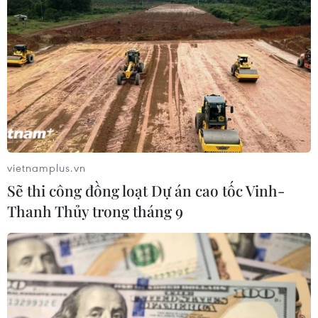
Giải ngân vốn đầu tư công 7 tháng
đạt trên 425.000 tỷ đồng, tương
đương 42% kế hoạch
03/08/2026 10:44
Xem thêm
vietnamplus.vn
Sẽ thi công đồng loạt Dự án cao tốc Vinh-
Thanh Thủy trong tháng 9
CƠ QUAN CHỦ QUẢN: THÔNG TẤN XÃ VIỆT NAM
Tổng Biên tập: TRẦN TIẾN DUẨN
Phó Tổng Biên tập: NGUYỄN THỊ TÁM, KHÚC THANH
THỦY