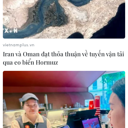
đương miễn phí 50.000 đồng/thẻ.
vietnamplus.vn
Iran và Oman đạt thỏa thuận về tuyến vận tải
qua eo biển Hormuz