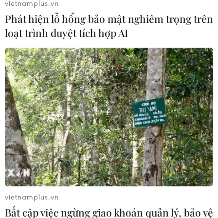
hứng cho giới trẻ Việt Nam tiếp cận, trải nghiệm các
vietnamplus.vn
dịch vụ ngân hàng, thanh toán hiện đại, hình thành thói
Phát hiện lỗ hổng bảo mật nghiêm trọng trên
quen thanh toán không dùng tiền mặt.
loạt trình duyệt tích hợp AI
vietnamplus.vn
Mua sắm trực tuyến cùng thẻ ghi nợ nội
Bất cập việc ngừng giao khoán quản lý, bảo vệ