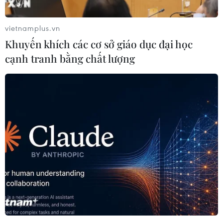
vietnamplus.vn
Khuyến khích các cơ sở giáo dục đại học
cạnh tranh bằng chất lượng
Ngày thẻ Việt Nam tạo cảm hứng cho giới
trẻ trong thanh toán
29/10/2020 07:42
Ngày thẻ Việt Nam 2020 sẽ tạo cơ hội, truyền cảm