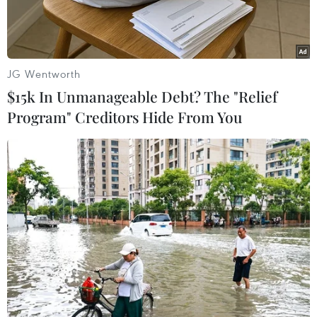
đen.
JG Wentworth
$15k In Unmanageable Debt? The "Relief
Program" Creditors Hide From You
Thẻ tín dụng nội địa sẽ thúc đẩy thanh toán không dùng tiền
mặt. (Ảnh: CTV/Vietnam+)
Ông Nguyễn Quang Minh - Phó Tổng giám đốc
Công ty cổ phần Thanh toán quốc gia Việt Nam