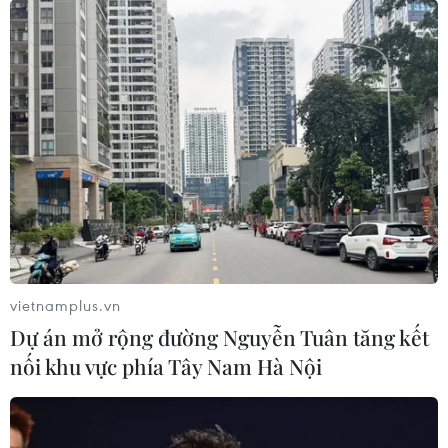
TPBank dẫn đầu về tốc độ tăng trưởng
giao dịch thẻ ghi nợ
16/12/2020 09:03
Tốc độ tăng trưởng về số lượng phát hành thẻ Visa của
TPBank đã tăng gấp 28 lần và tốc độ tăng trưởng về
doanh số của thẻ này tăng gấp 23 lần trong vòng 4
năm qua.
vietnamplus.vn
Dự án mở rộng đường Nguyễn Tuân tăng kết
nối khu vực phía Tây Nam Hà Nội